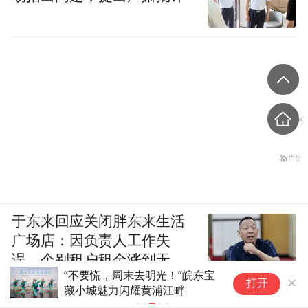
于东来回应关闭胖东来生活
广场店：因负责人工作失
误，个别租户租金涨到无法
“不要慌，周末去明光！”皖东宝
中
想象
打开
蓝鲸新闻
藏小城魅力闪耀黄浦江畔
“
晨