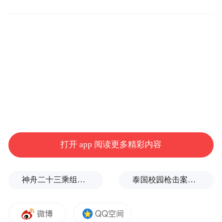
打开 app 阅读更多精彩内容
神舟二十三乘组新画面：在太空用超声测肌肉，常态化开展健康管理
泰国校园枪击案致9死，枪手父亲道歉
图为贡纳-加弗斯游经秘鲁时，与马丘比丘遗址的
合影。