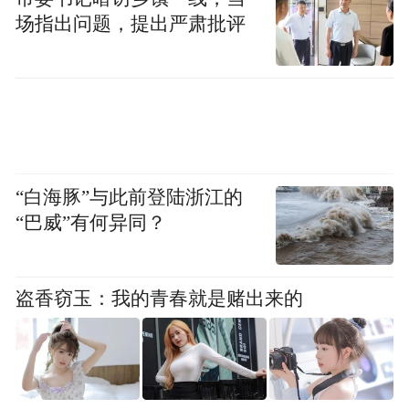
场指出问题，提出严肃批评
加弗斯站在海拔1335米的Klubbviktind山顶，
Klubbviktind山位于挪威肯尔门峡湾。加弗斯还在附
近徒手盖了一座小木屋，每年夏季，他都要来这里
住一阵子。
“白海豚”与此前登陆浙江的
“巴威”有何异同？
但神奇的是，即便环球旅行，Garfors并没有
在旅程中丢掉他的工作。Garfors在挪威全国
盗香窃玉：我的青春就是赌出来的
最大的NRK广播公司任职，在2008年到2009
年的时候他还在欧洲广播联盟的移动专家小
组担任副主席一职。2008年到2013年，
Garfors还在挪威移动电视公司担任CEO。