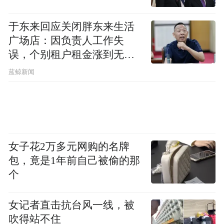
Taktsang）前拍的。虎穴寺是一个建立在喜马拉雅
岩石峭壁上的佛教寺院。
于东来回应关闭胖东来生活
广场店：因负责人工作失
误，个别租户租金涨到无法
想象
蓝鲸新闻
女子花2万多元网购的名牌
包，竟是1年前自己被偷的那
个
女记者直击抗台风一线，被
吹得站不住