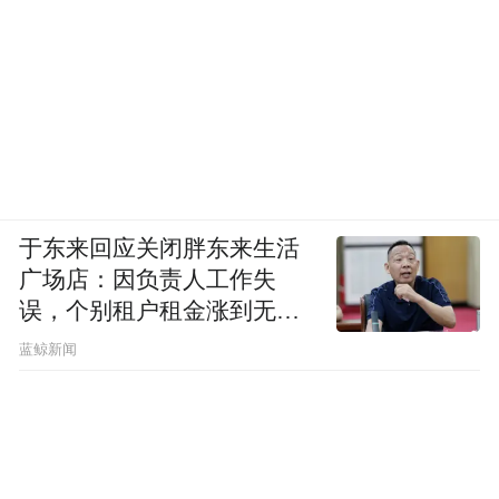
Garfors和他的当时的女朋友一起去智利旅行。因
为他的女朋友原本就出生在智利，所以在那里他受
到了女朋友一家的盛大欢迎。
当然，能做到40岁前走遍全球本身就是一个
壮举，而作为连续多年全球生活质量排名第
一挪威的公民，每年至少4周的公众假期，加
于东来回应关闭胖东来生活
广场店：因负责人工作失
上各种周末和法定假期，一年至少有130多天
误，个别租户租金涨到无法
可以用来环球旅行，当然足够高的年薪也能
想象
蓝鲸新闻
支撑他毫无顾忌的一天到访5大洲，想来，如
此环球之行绝对是能令人大开眼界了，而且
如此惊人的人生经历，是任何财富也换不来
的。