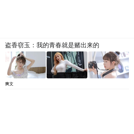
———————————————————
凤凰网旅游微信公众平台账号：
travel_ifeng
生活家私人微信：lifeofwealth2015
盗香窃玉：我的青春就是赌出来的
凤凰财经生活旅游工作室出品
下载凤凰新闻客户端，订阅“旅游”，获得
更及时、更有用、更有趣的旅游信息
爽文
扫描下方二维码关注凤凰网旅游微信公众
号，回复【全球GO】，了解最与众不同、最
意趣的境外目的地攻略，回复【远方】，欣
赏震撼心灵的图片文字，探寻国内旅游目的
地人文故事