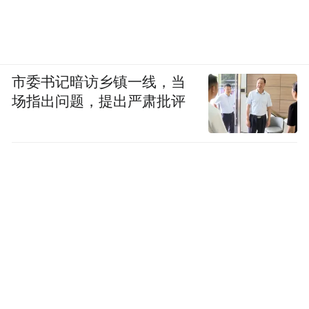
如果你遇到过一家隐世小店，一家极致美
味的餐厅，一处令人无法忘怀的景致
欢迎投稿至：all_travel@ifeng.com
市委书记暗访乡镇一线，当
我们将为你的作品提供亿万人观看的平台
场指出问题，提出严肃批评
极致
旅游
体验，就在凤凰
旅游