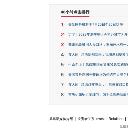
48小时点击排行
1
美副国务卿将于7月25日至26日访华
2
定了！2032年夏季奥运会主办城市为
3
郑州地铁被困人员口述：车厢外水有一
4
在人间 | 亲历郑州暴雨：我用皮划艇救
5
生命至上！第83集团军某旅紧急实施爆
6
美国常务副国务卿访华为何选在天津？
7
在人间 | 红绿灯被淹后，小男孩在路口指
8
重庆姐弟坠亡案细节：凶手欲靠悲情蒙混 
凤凰新媒体介绍
投资者关系 Investor Relations
凤凰