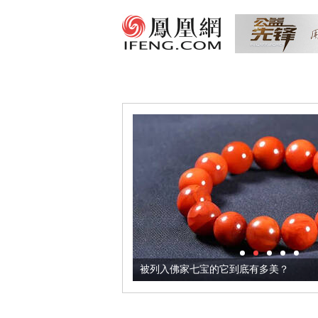
把它加到了牛轧糖里
被列入佛家七宝的它到底有多美？