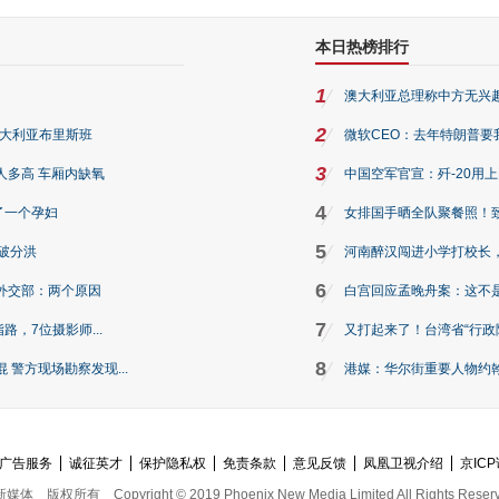
本日热榜排行
1
澳大利亚总理称中方无兴
2
澳大利亚布里斯班
微软CEO：去年特朗普要我们收
3
人多高 车厢内缺氧
中国空军官宣：歼-20用
4
了一个孕妇
女排国手晒全队聚餐照！
5
破分洪
河南醉汉闯进小学打校长，
6
外交部：两个原因
白宫回应孟晚舟案：这不
7
路，7位摄影师...
又打起来了！台湾省“行政院
8
警方现场勘察发现...
港媒：华尔街重要人物约翰·
广告服务
诚征英才
保护隐私权
免责条款
意见反馈
凤凰卫视介绍
京ICP
新媒体
版权所有
Copyright © 2019 Phoenix New Media Limited All Rights Reser