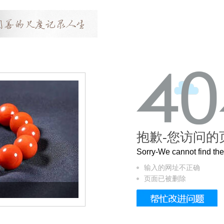
抱歉-您访问的
Sorry-We cannot find t
输入的网址不正确
页面已被删除
这个3.2米的长卷，还原了600岁的紫禁城