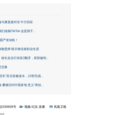
趣与澳直接对话 中方回应
购TikTok 这是我干...
上国产发动机！
致敬恩师 暗示将结束职业生涯
校长反击打掉其3颗牙，双双被刑...
是交换
长”苏贞昌被泼水，22秒完成...
桑顿访问中国多地 意义“类似...
证030609号
视频
·
纪实
·
直播
凤凰卫视
ved.