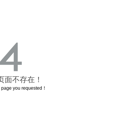
页面不存在！
he page you requested！
曲奇届的“爱马仕”把你的爱封在罐子里送给TA