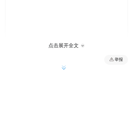
点击展开全文
银河娱乐集团管理层主持亮灯仪式
举报
“银河娱乐集团自创立至今，始终同澳门特区
政府抱着同样的愿景，不断将丰富、多元化
的休闲娱乐设施引入市场，借此推动澳门成
为首选的旅游胜地，从而促进澳门旅游业以
及经济多元化的发展。”银河娱乐集团国际尊
尚市场发展董事叶燕民先生于介绍会中表
示，“银娱集团此次两个崭新的大型发展项目