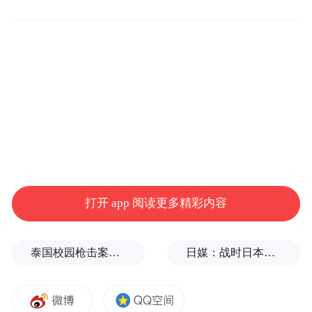
——澳门银河第二期以及澳门百老汇落成
后，澳门银河渡假城的版图将双倍拓展，除
了增加数间特级豪华酒店之外，亦包括能提
供各式各样表演节目的舞台剧院;云集环球美
馔的特色食府及米其林星级餐厅;进一步扩充
的全球最大空中冲浪池;以及一个前所未有、
突显澳门本土文化色彩的全新热点地标等，
以真正亚洲风情打造世界级综合渡假城。”
打开 app 阅读更多精彩内容
为表示对中国内地市场的重视，活动现场除
泰国校园枪击案致9死，枪手父亲道歉
日媒：战时日本多所大学进行输血人体实验，向患者注射动物血
集团国际尊尚市场发展董事叶燕民先生到场
之外，集团首席市场推广总监祁礼敦先生也
亲临现场并表示：“据统计，去年访澳旅客人