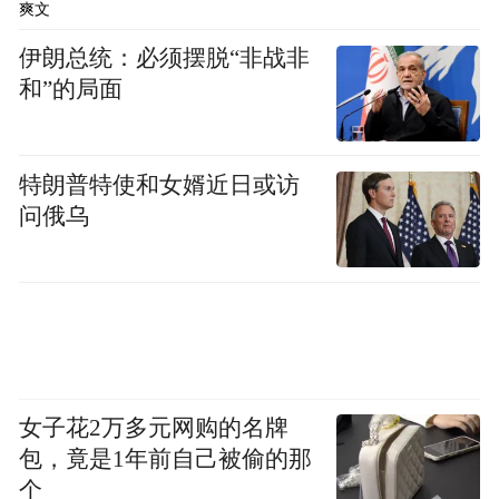
爽文
购物
伊朗总统：必须摆脱“非战非
和”的局面
澳门银河的全新购物热点时尚汇，将首度把
世界流行的高格调英式下午茶文化引进澳
特朗普特使和女婿近日或访
门，让客人尽享购物乐趣的同时，能够品味
问俄乌
生活时尚享受，这势必成为每日数以万计到
访澳门银河的旅客及时尚达人的朝圣地，为
澳门的潮流风格重新定义。同时，超过200个
荟萃创造潮流的国际时装、时尚生活以及珠
宝钟表品牌，包括首度进军澳门的设计师品
牌Alexander Wang、Moncler和Qeelin;品牌旗
女子花2万多元网购的名牌
舰店Burberry、H&M 和T-Galleria Beauty by
包，竟是1年前自己被偷的那
DFS等;以及国际顶级名牌Bottega Veneta、
个