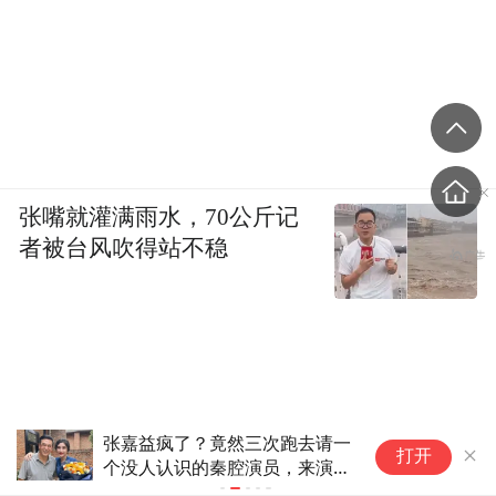
张嘴就灌满雨水，70公斤记
者被台风吹得站不稳
韩国检察官，“死”于2026
诺
打开