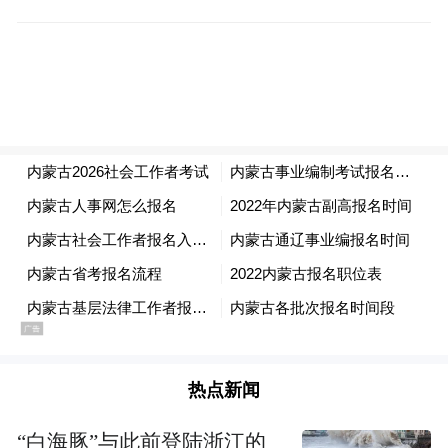
城。各具特色的豪华住宿能够迎合旅客的不
同需求。澳门丽思卡尔顿酒店是集团旗下首
间全套房式酒店，设有逾250间套房，为澳门
的奢华享受重新定义;亚洲最大的澳门JW万豪
酒店提供逾1,000间客房及套房;全新百老汇酒
店的320间客房设备齐全，适合家庭旅客;加
上屡获殊荣的澳门悦榕庄、澳门大仓酒店及
银河酒店，澳门银河综合渡假城将提供接近
4,000间客房、套房及别墅。
澳门银河的餐饮选择也将大幅增加，由休闲
热点新闻
滋味到高级精致的佳肴美馔，应有尽有。从
“白海豚”与此前登陆浙江的