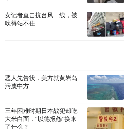
Bvlgari、Lanvin及Louis Vuitton等。
女记者直击抗台风一线，被
吹得站不住
澳门银河最广受欢迎的天浪淘园，总面积也
将扩充至超过75,000平方米，除了现有全球
最大规模的空中冲浪池外，更将加设全球最
长、575米的空中激流。加上亚洲主题式热带
园林、人工沙滩、刺激的滑水梯和瀑布，以
恶人先告状，美方就黄岩岛
及儿童水上游戏专区等，天浪淘园势必成为
污蔑中方
一家大小尽享夏日乐趣的水上乐园。
三年困难时期日本战犯却吃
澳门百老汇将设有可容纳3,000位观众的百老
大米白面，“以德报怨”换来
汇舞台，带来城中最热力四射的零距离表
了什么？