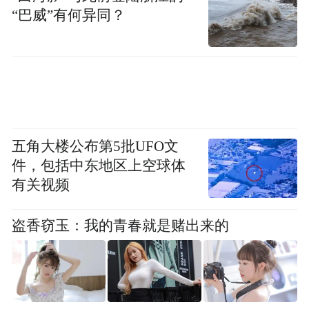
高级粤菜福临门海鲜酒家和丽轩，到蜚声国
“巴威”有何异同？
际、由米其林三星厨师Umberto Bombana主理
的8 Otto e Mezzo BOMBANA都将陆续登场。
另外，澳门百老汇更云集多间全新餐厅，包
括澳门驰名的地道餐馆，势必将成为澳门全
新的热点地标。澳门银河及澳门百老汇将携
手呈现超过120间餐厅、食肆和酒吧。
五角大楼公布第5批UFO文
件，包括中东地区上空球体
有关视频
随着更多世界级合作伙伴的加入，澳门银河
的活动场地将大大增加，为筹办会议、奖励
盗香窃玉：我的青春就是赌出来的
旅游、产品发布、宴会及特别活动提供更多
选择，并可容纳多达3,000人。