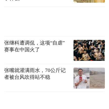
演，从经典及当代亚洲文化节目，到国际级
演唱会及舞台演出，老少咸宜。百老汇大街
齐集商贩式商户及精彩的街头表演，是一个
充满澎湃活力的市集，更是澳门首个别树一
格的新地标。旅客在澳门百老汇尽享无限愉
张继科遭调侃，这项“自虐”
悦体验后，更可穿过设有空调的行人天桥，
赛事在中国火了
半分钟即可直达澳门银河，尊享更多豪华的
娱乐体验，包括澳门最豪华、设有10间独立
影院的UA银河影院和以1930年代上海的流金
张嘴就灌满雨水，70公斤记
岁月为灵感、最富特色的顶级会所红伶。
者被台风吹得站不稳
会员服务