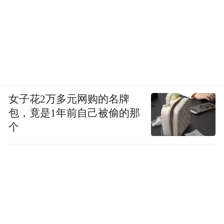
澳门银河及澳门百老汇扩充后，将为银河优
越会的尊贵会员呈献更优越的礼遇，务求让
会员更轻易获享高品味产品、服务及体验。
银河优越会精挑细选各种环球珍宝、度身订
造的礼品，和贴心周到的礼宾服务。会员可
享用全球最宏伟的天浪淘园设施，零距离欣
女子花2万多元网购的名牌
包，竟是1年前自己被偷的那
赏无限特选贵宾表演，品味极致餐饮享受，
个
参加特别会员活动，甚至在UA银河影院贵宾
影院尊享包场电影欣赏。