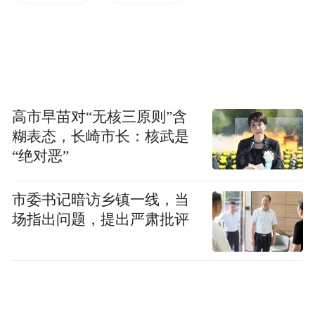
数持续上升，尤其是来自中国内地的旅客。
2014年的中国内地旅客人数增加了百分之十
四，预计这个走势将在未来维持一段较长的
时间。
高市早苗对“无核三原则”含
糊表态，长崎市长：核武是
澳门银河和澳门百老汇的休闲娱乐设施包
“绝对恶”
括：
市委书记暗访乡镇一线，当
场指出问题，提出严肃批评
酒店
三间五星级酒店品牌进驻后，澳门银河将成
为澳门唯一拥有六间世界级酒店的综合渡假