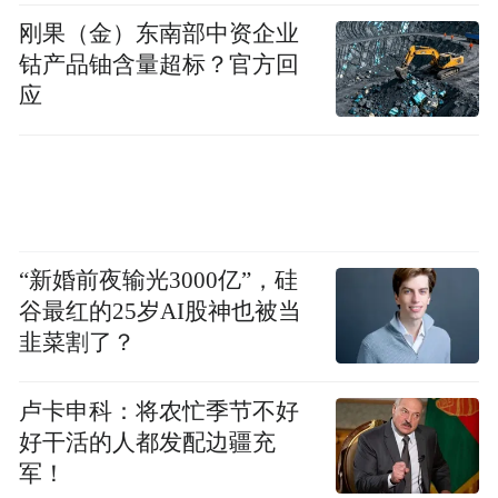
刚果（金）东南部中资企业
钴产品铀含量超标？官方回
根在草原，爱在家园。以阴山的岿然，以春
应
绿的缠绵，阅尽壮美沧桑。在这片土地上，
从云中城、盛乐城、到武川六镇，再到明代
库库和屯的兴建，清朝扩建的绥远城，呼和
浩特一带不断成形的边城重镇，在繁华与苍
“新婚前夜输光3000亿”，硅
凉的轮回之间，蕴含着变革时代的力量，最
谷最红的25岁AI股神也被当
终影响到中国命运的起落。呼和浩特，见证
韭菜割了？
了历史演变的跋涉足迹。发生在这里的千年
故事，是书写在东亚版图上的磅礴史诗，也
卢卡申科：将农忙季节不好
是人类历史的遒劲篇章!
好干活的人都发配边疆充
军！