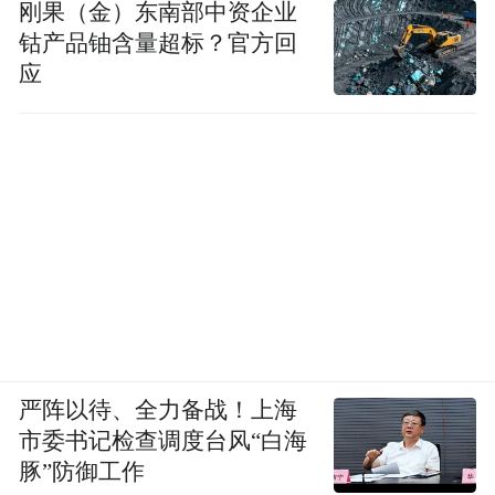
刚果（金）东南部中资企业
钴产品铀含量超标？官方回
风雨马兰花开，大雁长空传情。在草原丝绸
应
之路上，地处草原南缘的呼和浩特位处交汇
点位置，由此成为驱动贸易繁荣的发动机、
是贯穿南北的关键枢纽。绵延千年的商旅贸
易传统，沟通了草原与中原双赢共荣，曾经
缔造出了例如“大盛魁”这样的商业神话，也
踏定出万里飘香的茶叶之路。挥却天边的云
朵，我们从悲欢中品味着凄美的力度。尽管
在呼和浩特的地界上，阴山与长城曾经无数
次见证了中国历史上铁血与战火，但也正是
严阵以待、全力备战！上海
在阴山下、长城边，中国人沿着漫漫商道走
市委书记检查调度台风“白海
出国门，走向欧洲，走向世界。呼和浩特在
豚”防御工作