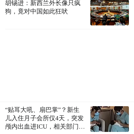
线，也是东部季风与西北干旱半干旱区的分
胡锡进：新西兰外长像只疯
狗，竟对中国如此狂吠
界线。呼和浩特地理方位正处在这条分界线
上。令人深思的是，历代修建的长城， 不经
意间却与400毫米等降水量线基本重合。长
城，恰好是游牧民族和农耕民族合理的分界
线，也是农耕文化和游牧文化之间的秩序界
线。”呼和浩特坐落在这条秩序线上，是中国
农业文明的最北端，游牧文明的最南端，标
定在两种文明碰撞交流最前沿。呼和浩特注
定会成为中国历史上一个非同凡响的焦点地
区!自豪在胸、升腾敬慕，我们从长城文明、
“贴耳大吼、扇巴掌”？新生
马背文明、交融文明中巡览驰骋。呼和浩
儿入住月子会所仅4天，突发
特，你几多雄浑、几多包容、几多尊贵气质!
颅内出血进ICU，相关部门已