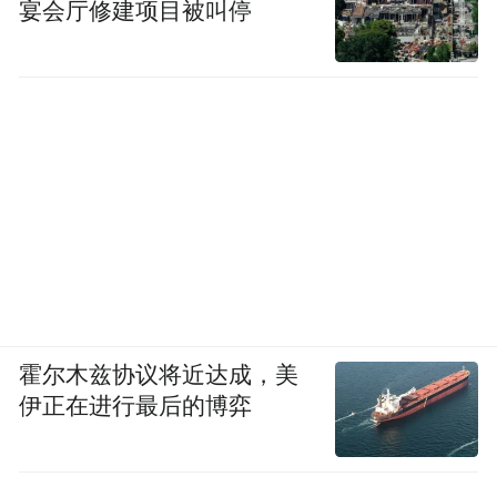
宴会厅修建项目被叫停
感慨万千，我们在肃然起敬!历史需要正视，
探索需要共鸣，英雄需要尊重!置身呼和浩特
精神领地，重温激荡中国人千年情怀的《敕
勒歌》，接受大窑文化的苍劲启蒙，倾听草
原万马奔腾的狂潮，拜读长城文明镌刻的哲
理，领略拓跋鲜卑人南下盛乐祭天仪式的庄
严，仰望丰州东郊白塔凌空的神圣，不忘黄
金家族后人阿拉坦汗首领宏图大展的创举。
在这里，巍峨的阴山、风霜莽原，有花木兰
替父从军策马踏雪的蹄迹，有马可·波罗万里
霍尔木兹协议将近达成，美
寻游的友谊背影，有清帝康熙之女和硕公主
伊正在进行最后的博弈
远嫁蒙古的豪华。更有那王昭君出使塞外，
胡汉和亲的伟大抉择，还有她丽人琵琶婉