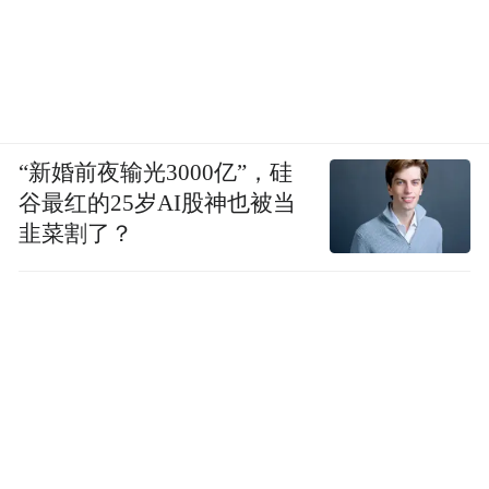
军衙署“屏藩朔漠”的沉思里，我们顿感在历
史深处，血脉的融合、交换的互通、戍边的
驻卫，从物质、财富的相互需求转化为文
化、礼仪、价值观的相依相伴。水乳交融之
契、不可分割。呼和浩特2400多年的历史写
“新婚前夜输光3000亿”，硅
谷最红的25岁AI股神也被当
真，就是一部多种地域文化、经济文化、民
韭菜割了？
族文化交汇、融通、传承、激荡的历史，是
多民族和谐共生共荣的光辉示范。