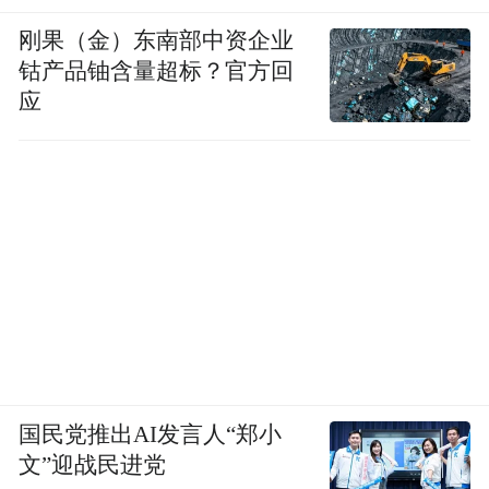
45度黄金奶源带优势，在塞北高原首创中国
刚果（金）东南部中资企业
乳业之都，以一城之力提供着占中国十分之
钴产品铀含量超标？官方回
应
一的产奶量!怀着圣洁的祝愿和七彩的活力，
呼和浩特成功拓就出人与自然和谐共处的绿
色发展之路。守望在农业文明与游牧文明历
史的交汇带，曾经草原丝绸之路的核心点，
呼和浩特正在中国向北、向西开放战略中无
可替代地担当着全局支点的角色。而今，国
家创新型试点城市、电子商务示范城市、国
家重点物流节点城市、中国云计算中心，一
个个令人感奋的名称，诠释着呼和浩特的时
国民党推出AI发言人“郑小
代地标!位于呼和浩特南郊的盛乐国际机场，
文”迎战民进党
即将在这方孕育雄心大略的古老大地横空出