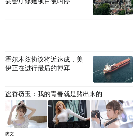
宴会厅修建项目被叫停
循着电视片第一集《千年逐梦》深沉舒缓的
牧歌眺望，呼和浩特北依阴山山脉，南濒九
曲黄河，是游牧文明与农耕文明的交汇处，
霍尔木兹协议将近达成，美
是这两种文明力量交融的最前沿。长城，曾
伊正在进行最后的博弈
经的抵御游牧民族的立体藩篱，从海边一路
蜿蜒向西，在这里，它第一次与农耕文明的
盗香窃玉：我的青春就是赌出来的
哺育者黄河紧密牵手。两种文明在此相逢，
让地处农之北、牧之南的呼和浩特负担起巨
大的历史重任，也当然地成为中国历史和文
明大戏的一个主要舞台。呼和浩特，长风鼓
爽文
荡，史话悠扬。