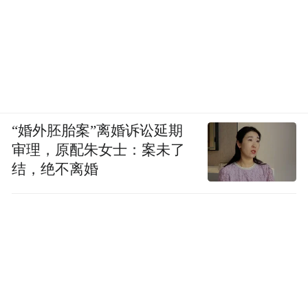
回溯这一段段波澜壮阔的黄金往事，我们在
读呼和浩特这份厚重又经典的史书。听，远
古的呼唤与现实的史学声音在交响：“蒙古马
的灵活性、耐力是世界上任何马比不过的。
游牧民族驯服了马，跨上了马背，就实现了
“婚外胚胎案”离婚诉讼延期
两个飞跃。一个叫高度，一个叫速度。正是
审理，原配朱女士：案未了
蒙古马，驮起了一个伟大的帝国。”
结，绝不离婚