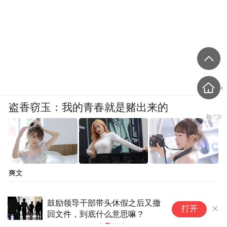
文化是需要敬畏，文化是需要人文，文化是
需要善待。《千年青城》体现了文化追求，
盗香窃玉：我的青春就是赌出来的
透示着文化自觉，给我们冲击、震撼与思
考。诚然，它是一部系列纵深的文化工程，
在作品整体结构、史料选裁、评判表述、艺
术处理诸方面，也许还有商榷和缺憾。但它
爽文
因是文化、是原创，有着开创性的文化方
鼓励领导干部带头休假之后又撤
美
向。所以应不失为是一部力作，是一部值得
打开
回文件，到底什么意思嘛？
货
呼和浩特人珍重、值得内蒙古喝彩的纪实写