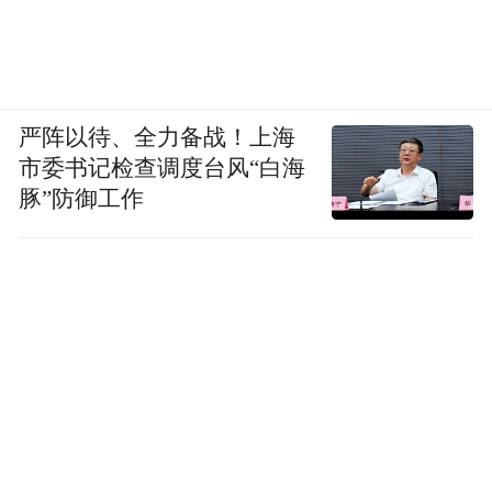
此浓墨重彩的大运作、大出品。有感齐木德
道尔吉、葛剑雄、李孝聪、邓九刚、郝诚
之、潘照东、薄音湖等众多著名史学家、文
学家权威的评述，有感电视策划拍摄集成的
严阵以待、全力备战！上海
匠心独运。谢谢他们带给我们历史华彩的涛
市委书记检查调度台风“白海
声依旧，更谢谢他们带给我们一部蓬勃激昂
豚”防御工作
的青城组歌。看，电视片的尾声掀就高潮：
1987年6月，内蒙古自治区成立40周年之际，
邓小平在会见美国前总统卡特时曾预言：“内
蒙古自治区，那里有广大的草原，人口又不
多，今后发展起来很可能走进前列!”首府青
城不负期望，扬鞭奋起赞歌飞扬。这片青色
的城池，乃是自治区政治、经济、科教、文
化的中心。它秉赋着大草原赐予的北纬40—