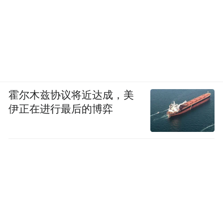
纵歌再赏电视片第二集《互市传奇》，历史
的演进，生产力的发展，又让呼和浩特洞开
门户、豪情万里。《千年青城》荡回声：农
耕世界和游牧世界的形成，带着某种自发的
霍尔木兹协议将近达成，美
分工互补，彼此产品的交换和交流，成为双
伊正在进行最后的博弈
方生产、生活的共同需要。历史一再启示后
人，封闭带来的是冲突与争掠，而开放带来
的则是贸易和繁盛。呼和浩特因其特殊的地
理区位，自古以来就成为两种文明之间贸易
往来的集散地。它笑迎四方的往日温情，给
着我们徐徐谦和有礼的文化遥忆!