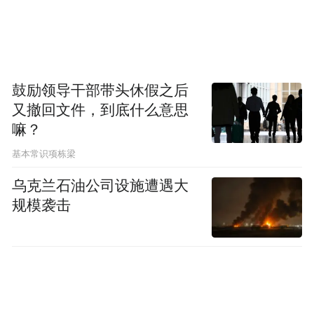
人文语境标定一座历史文化名城。草原影视
文化的力量是盎然的。在这里，《千年青
城》以久违的文化气势和时空深度，让人们
叩击云中、盛乐、丰州、归化、武川六镇、
鼓励领导干部带头休假之后
呼和浩特的风云门庭;让人们谛听久远的北朝
又撤回文件，到底什么意思
嘛？
民歌《敕勒歌》：“敕勒川，阴山下。天似穹
庐，笼盖四野。天苍苍，野茫茫，风吹草地
基本常识项栋梁
见牛羊。”这是今天呼和浩特深远的文化渊
乌克兰石油公司设施遭遇大
源，这是上苍秉赋我们与生俱来的生命情
规模袭击
缘。让我们在此分享吧，《千年青城》电视
系列片三集演绎呈现，第一集《千年逐
梦》，第二集《互市传奇》，第三集《融合
之城》。它给我们扑面而来的是鹰击长空的