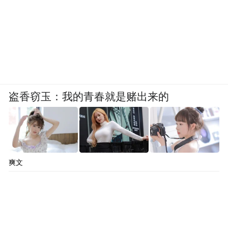
如果说《千年青城》让我们在历史的波澜中
洗礼振奋，那么，呼和浩特又在和谐、祝福
的文化缤纷里，引领我们平添民族自信，感
盗香窃玉：我的青春就是赌出来的
悟山高水长!让我们拥抱《融合之城》的神美
和博大吧!呼和浩特，自古就是文明交融之
地。历经千年的风云岁月，这片盛演了昭君
出塞、北魏汉化、满蒙联姻的土地上，多民
爽文
族之间相互融合，多元文化和谐共生。展示
出这座城市有容乃大的秉赋神韵，繁茂出个
性鲜明的文化硕果。沉醉在伊斯兰街的绚烂
间，虔诚在大召寺辉煌的圣洁中，驻足在将