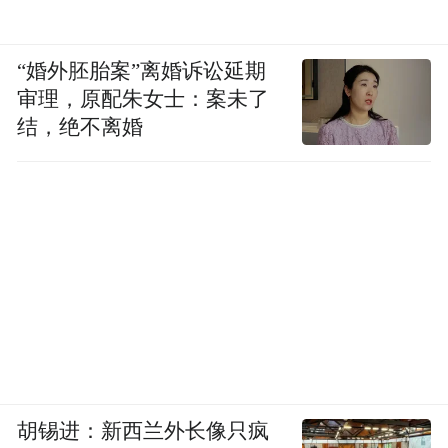
语!著名的蒙古族民族教育家乌兰杰说得好：
“如果雪域高原离太阳最近的话，蒙古族的呼
麦、长调和马头琴是离心灵最近，可以说它
“婚外胚胎案”离婚诉讼延期
审理，原配朱女士：案未了
是打开心灵之门的一把金钥匙。”呼和浩特地
结，绝不离婚
区正如心灵流淌出来的牧歌，形成一种文化
特色、一种人文精神，开放、包容、相互学
习、相互交流、相互融合，就是它的一种文
化特质。一系列广为人知的蒙古名片在呼和
浩特竞相呈现，青城昂然成为蒙古族文化艺
术集中展现的大舞台，成为世界了解蒙古族
和北方草原文化的一扇多彩之窗、一座首选
之城。
胡锡进：新西兰外长像只疯