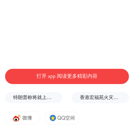
阴山有约，草原情深。呼和浩特是值得期待
又值得礼赞的。因为热爱，所以忠诚。因为
打开 app 阅读更多精彩内容
坚守，所以荣光。带着悠悠眷恋，伴着策马
铿锵，领略在大型电视系列片《千年青城》
的澎湃中。我们随镜头延伸催发哲思，从文
特朗普称将就上诉法院涉白宫宴会厅项目裁决提起上诉
香港宏福苑火灾跨部门调查最终报告：大火或由烟头引起
明视域里探究呼和浩特的前世今生，在历史
长河中解读呼和浩特的纵横八极，以当代视
角感悟呼和浩特的浩荡活力，用高端影像和