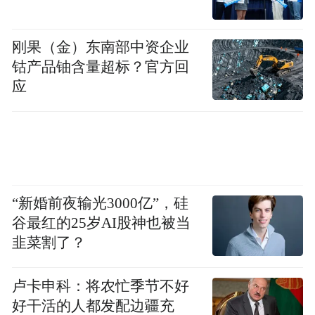
刚果（金）东南部中资企业
钴产品铀含量超标？官方回
应
鱼河岸横町
可是即便如此，游人们依旧前仆后继地加入
“新婚前夜输光3000亿”，硅
队列之中，几次来往后逐渐在心中生出自己
谷最红的25岁AI股神也被当
的筑地美食地图。晋级成资深鱼市粉的食
韭菜割了？
客，还是惦念着这片令人欲罢不能的鱼河岸
横町。
卢卡申科：将农忙季节不好
好干活的人都发配边疆充