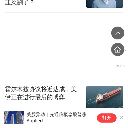
韭菜割了？
霍尔木兹协议将近达成，美
伊正在进行最后的博弈
美股异动 | 光通信概念股普涨
笔
打开
Applied
查
Optoelectronics(AAOI.US)涨
级