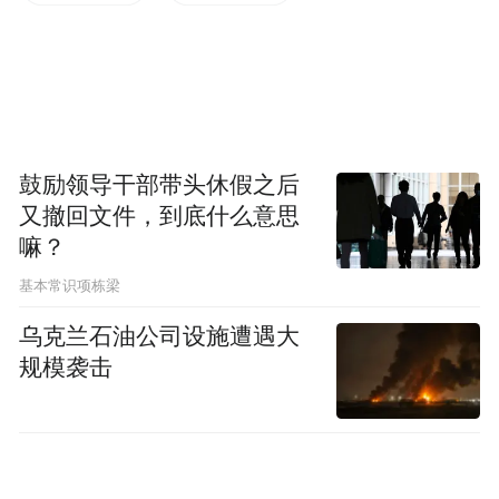
鱼河岸横町存在的初衷是供市场工作人员吃
饭买东西的地方，寿司店、海鲜盖饭等餐
厅、经营专业菜刀等刀具的店、特产店等鳞
次栉比。不过正是抱着“跟着专业料理人吃地
道美味”的想法，如今的鱼河岸横町是游人在
鼓励领导干部带头休假之后
市场内必去的觅食地。
又撤回文件，到底什么意思
嘛？
基本常识项栋梁
乌克兰石油公司设施遭遇大
规模袭击