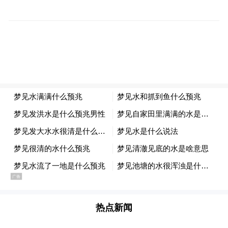
鱼河岸横町
所有门店都以“见缝插针”的姿态紧凑地排列
着，苍蝇小馆的面积，餐厅里仅有的坐席绝
对是筑地内最令人向往的地方。而市场里最
火爆的“寿司大”、“大和寿司”便赫然在列。
这些餐厅虽然又小又旧，但几乎各家都有着
世代相传的美食绝技，令众人心甘情愿冒寒
风、顶烈日排队等位。
热点新闻