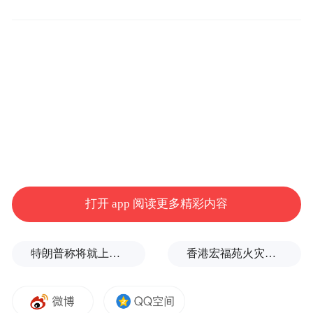
河岸横町（鱼がし横町）。横町在日文中指
小巷子，筑地市场最著名的那些餐厅都聚集
在这些小房子的一层。
打开 app 阅读更多精彩内容
特朗普称将就上诉法院涉白宫宴会厅项目裁决提起上诉
香港宏福苑火灾跨部门调查最终报告：大火或由烟头引起
鱼河岸横町