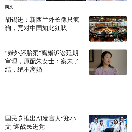
爽文
胡锡进：新西兰外长像只疯
鱼河岸横町
狗，竟对中国如此狂吠
或许在清晨5点，你会带着侥幸的心思探访至
店铺门前，围栏里约十几人的队伍让你吁出
“婚外胚胎案”离婚诉讼延期
一口气。此刻有工作人员上前指引，回头一
审理，原配朱女士：案未了
结，绝不离婚
看才发现真正的队伍早已在更为宽敞的大道
上百转千回，不花上3、4个小时，怕是没可
能进到围栏的区域。
国民党推出AI发言人“郑小
文”迎战民进党