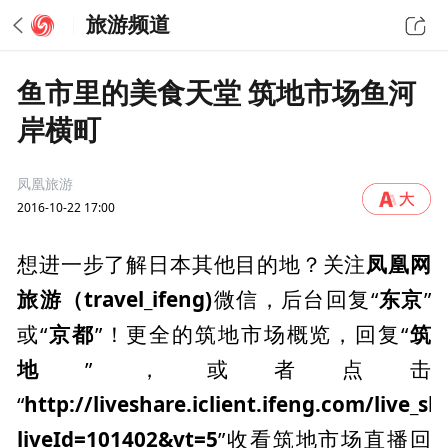
旅游频道
鱼市里的美食天堂 筑地市场鱼河
岸横町
凤凰旅游
2016-10-22 17:00
凤凰网
想进一步了解日本其他目的地？关注
旅游（travel_ifeng)
，后台回复“
东京
”
微信
或“
京都
”！更全的筑地市场概览，回复“
筑
地
”，或者点击
“
http://liveshare.iclient.ifeng.com/live_sh
liveId=101402&vt=5
”收看筑地市场直播回