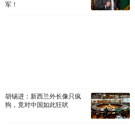
军！
胡锡进：新西兰外长像只疯
狗，竟对中国如此狂吠