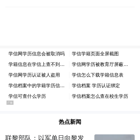
“2020年，国铁集团科学有序推进铁路建设，
充分发挥了稳投资作用。”杨省世说，2020
年，全国铁路固定资产投资完成7819亿元，
较年初安排增加719亿元，超额完成铁路投资
任务，既在稳投资中发挥积极作用，又有力
促进了相关产业和区域经济社会协调发展，
释放出铁路建设的红利。
此次财务决算中，铁路负债的数据也十分引
人关注。近年来，铁路建设投资保持高位运
行，截至2021年一季度，国铁集团累计负债
57595亿元。杨省世表示，铁路负债主要是建
热点新闻
设投资负债，与维持简单再生产的经营性负
联黎部队：以军单日向黎发
债有着本质不同，其对应的是优质资产。铁