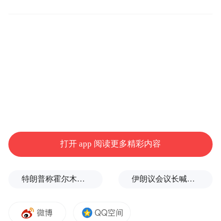
疫情带来的冲击是暂时的，铁路未来发展仍
具有巨大空间。随着经济形势好转，铁路营
收逐渐恢复，2021年一季度，国家铁路完成
旅客发送量5.3亿人次，同比增加1.5亿人次，
增长40%；国铁集团实现收入2270亿元，同
比增加372亿元，增长19.6%，铁路经营形势
呈现稳中加固、稳中向好的良好态势。
打开 app 阅读更多精彩内容
疫情的冲击促使铁路部门加强了内部管理和
成本控制。“2020年，国铁集团加强全面预算
管理，削减一切非必要、非急需、非刚性支
特朗普称霍尔木兹海峡协议尚未达成，正参与相关谈判
伊朗议会议长喊话：别再作秀了！
出，节支创效1130亿元。”杨省世说。