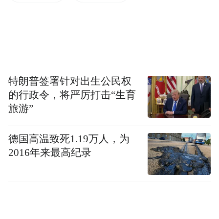
与客运量下降不同，铁路货运量逆势增长，
2020年，国家铁路发送货物35.8亿吨，同比
增长4.1%。而同期全社会完成营业性货运量
463.4亿吨，同比下降0.5%。一方面说明铁路
的经济增长“火车头”作用更加凸显，另一方
特朗普签署针对出生公民权
面也说明交通运输结构有了进一步优化。
的行政令，将严厉打击“生育
旅游”
杨省世表示，2020年铁路深入开展货运增量
行动，积极承接“公转铁”货源。铁路货运量
德国高温致死1.19万人，为
占全社会货运量的比重由2016年的7.7%提高
2016年来最高纪录
到2020年的9.6%。今年一季度，国家铁路发
送货物9.2亿吨，同比增加1亿吨，增长
12%。