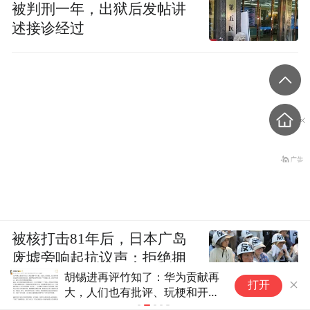
被判刑一年，出狱后发帖讲
述接诊经过
被核打击81年后，日本广岛
废墟旁响起抗议声：拒绝拥
胡锡进再评竹知了：华为贡献再
医
核
打开
大，人们也有批评、玩梗和开涮
奥
权利
亿