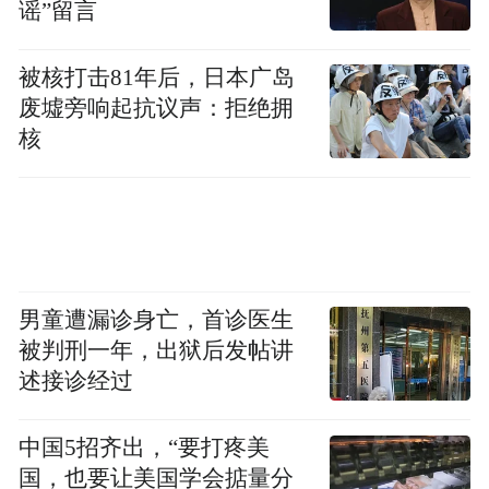
谣”留言
被核打击81年后，日本广岛
废墟旁响起抗议声：拒绝拥
核
男童遭漏诊身亡，首诊医生
被判刑一年，出狱后发帖讲
述接诊经过
中国5招齐出，“要打疼美
国，也要让美国学会掂量分