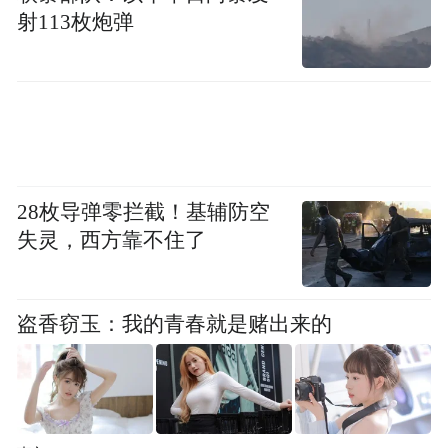
射113枚炮弹
路客货运输、多元经营市场和现金流稳定，
具有良好的偿债能力。综合分析研判，国铁
集团债务风险稳定可控。
不过，5万多亿元的庞大债务中蕴藏的风险也
不能掉以轻心。杨省世说，国铁集团深入实
28枚导弹零拦截！基辅防空
施货运增量行动和客运提质计划，努力提高
失灵，西方靠不住了
经营活动现金净流入；统筹用好各种融资方
式，加大资金筹集力度，努力降低融资成
本；强化资金集中管理和统筹运用，推动企
盗香窃玉：我的青春就是赌出来的
业降本增效；建立完善债务风险防控管理制
度。从数据上看，这些措施取得了一定成
效，2020年末国铁集团资产负债率为