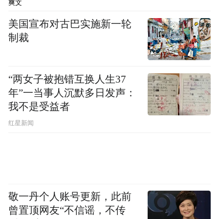
爽文
65.63%，较2019年下降0.35个百分点。
美国宣布对古巴实施新一轮
“特别声明：以上作品内容(包括在内的视频、图片或音
制裁
频)为凤凰网旗下自媒体平台“大风号”用户上传并发
布，本平台仅提供信息存储空间服务。
Notice: The content above (including the videos,
“两女子被抱错互换人生37
pictures and audios if any) is uploaded and posted
by the user of Dafeng Hao, which is a social media
年”一当事人沉默多日发声：
platform and merely provides information storage
我不是受益者
space services.”
红星新闻
敬一丹个人账号更新，此前
曾置顶网友“不信谣，不传