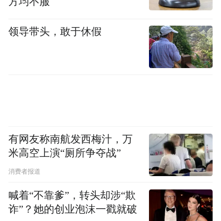
方均不服
领导带头，敢于休假
有网友称南航发西梅汁，万
米高空上演“厕所争夺战”
消费者报道
喊着“不靠爹”，转头却涉“欺
诈”？她的创业泡沫一戳就破