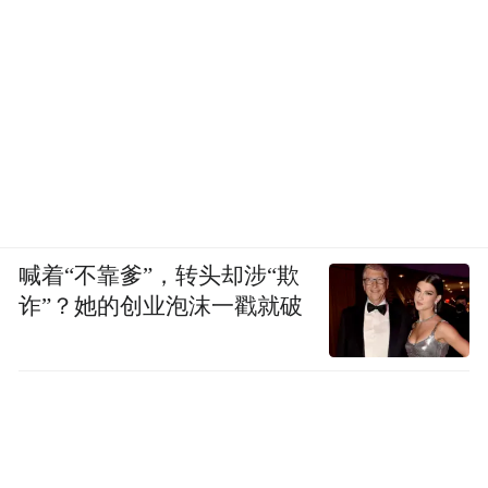
喊着“不靠爹”，转头却涉“欺
诈”？她的创业泡沫一戳就破