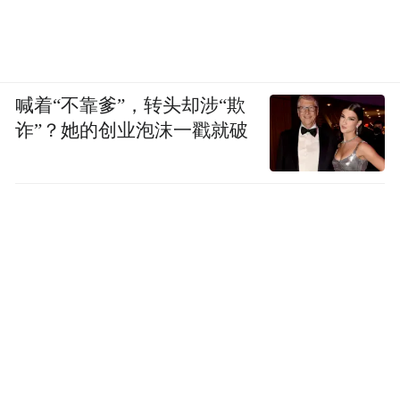
喊着“不靠爹”，转头却涉“欺
诈”？她的创业泡沫一戳就破