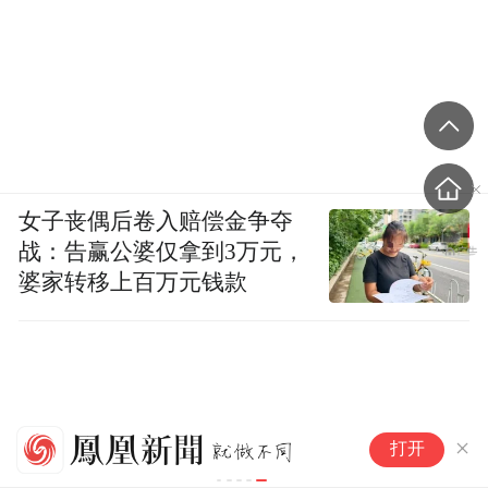
女子丧偶后卷入赔偿金争夺
战：告赢公婆仅拿到3万元，
婆家转移上百万元钱款
301234，尾盘20%封板，A股三
中
打开
大板块，涨停潮
约
减