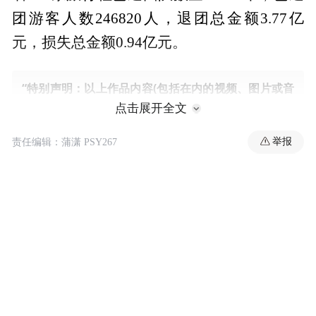
团游客人数246820人，退团总金额3.77亿
元，损失总金额0.94亿元。
“特别声明：以上作品内容(包括在内的视频、图片或音
频)为凤凰网旗下自媒体平台“大风号”用户上传并发
点击展开全文
布，本平台仅提供信息存储空间服务。
Notice: The content above (including the videos,
举报
责任编辑：蒲潇 PSY267
pictures and audios if any) is uploaded and posted
by the user of Dafeng Hao, which is a social media
platform and merely provides information storage
space services.”