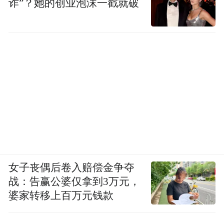
诈”？她的创业泡沫一戳就破
女子丧偶后卷入赔偿金争夺
战：告赢公婆仅拿到3万元，
婆家转移上百万元钱款