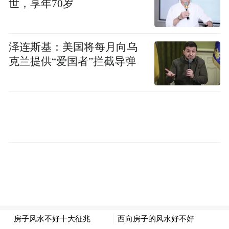
世，享年70岁
署，认真践行“绿水青山就是金山银山”重要
理念，持续推进生态文明建设，生态环境持
泽连斯基：美国将每月向乌
续向好，良好的生态环境为野生动物的繁衍
克兰提供“爱国者”拦截导弹
栖息提供了生存空间。
野生动物种群数量逐渐增多，珍稀濒危野生
动物频频“出镜”，不仅为石渠带来生态美
景，丰富了生物多样性，更见证了石渠生态
环境的持续改善
“特别声明：以上作品内容(包括在内的视频、图片或音
频)为凤凰网旗下自媒体平台“大风号”用户上传并发
布，本平台仅提供信息存储空间服务。
Notice: The content above (including the videos,