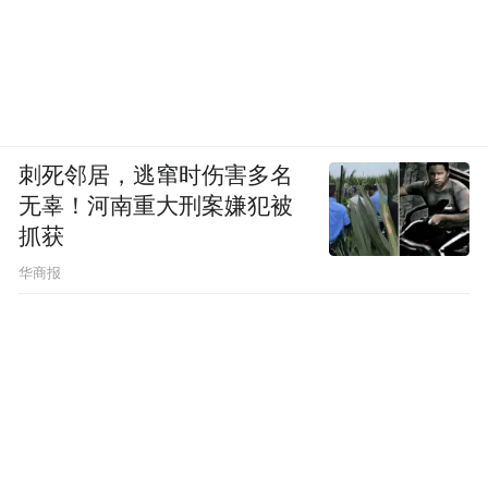
刺死邻居，逃窜时伤害多名
无辜！河南重大刑案嫌犯被
抓获
华商报