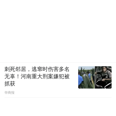
刺死邻居，逃窜时伤害多名
无辜！河南重大刑案嫌犯被
抓获
华商报