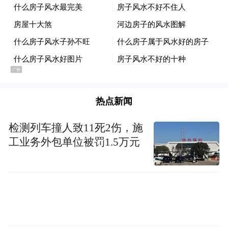
pictures and audios if any) is uploaded and posted
by the user of Dafeng Hao, which is a social media
platform and merely provides information storage
space services.”
热点新闻
检测列车撞人致11死2伤，施
工业务外包单位被罚1.5万元