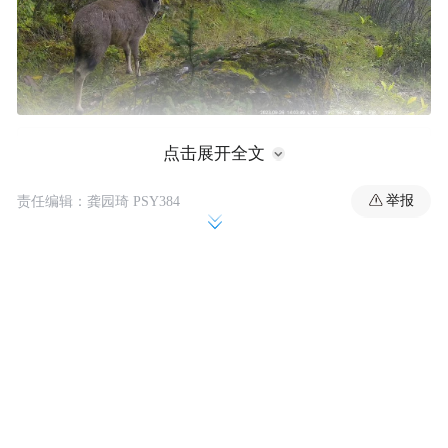
点击展开全文
举报
责任编辑：龚园琦 PSY384
石渠县洛须白唇鹿自然保护区位于雅砻江上
游，是以保护白唇鹿、藏野驴、野牦牛等珍