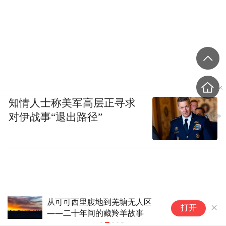
知情人士称美军高层正寻求
对伊战事“退出路径”
罕见野生白化毛冠鹿现身贵州雷
陶
打开
公山国家级自然保护区