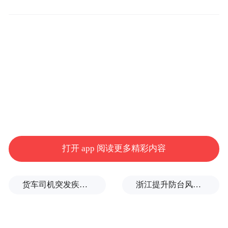
稀野生动物及其自然生态系统为主的州级自
然保护区。
近年来，石渠县在洛须白唇鹿自然保护区系
统开展生物多样性监测工作，此次监测证明
保护区内生态环境持续向好，生态保护工作
成效显著。后续持续的红外相机监测将会为
了解评估保护区内重点保护野生动物的分布
和种群现状提供基础科学数据，相关影像资
打开 app 阅读更多精彩内容
料也将进一步推动公众对洛须白唇鹿自然保
护区内生物多样性的认识和关注。
货车司机突发疾病晕倒车轮边，陌生同行第一时间发现并救助
浙江提升防台风应急响应至Ⅰ级