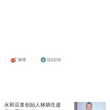
石渠县地处青藏高原东南缘，川、青、藏三
省区交界处，是长江上游重要的水源涵养
地，也是黄河上游重要的水源补给区，更是
川西北生态示范区的核心区域、全国五大牧
区川西北牧区的重要组成部分。
近年来，石渠县积极践行生态文明思想，全
永和豆浆创始人林炳生逝
面贯彻落实关于生态环境保护工作决策部