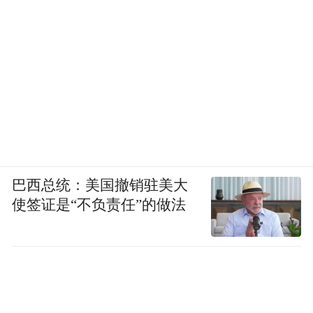
这两种色彩的情感寓意是深刻的。橙黄象征
巴西总统：美国撤销驻美大
着激情与活力，雪白则代表了纯洁与宁静。
使签证是“不负责任”的做法
雪山与森林的交织，仿佛在诉说着一种生活
的哲理：在充满活力的生活中，保持内心的
纯洁与宁静。