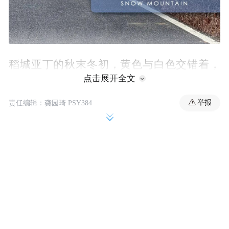
稻城亚丁的秋末冬初，黄色与白色交错着，
点击展开全文
不像春天那样清澈透明，夏天那样碧波荡
漾。它有深秋的秋天那样层林尽染，五彩斑
举报
责任编辑：龚园琦 PSY384
斓，也带有一丝冬天的沉静和圣洁。