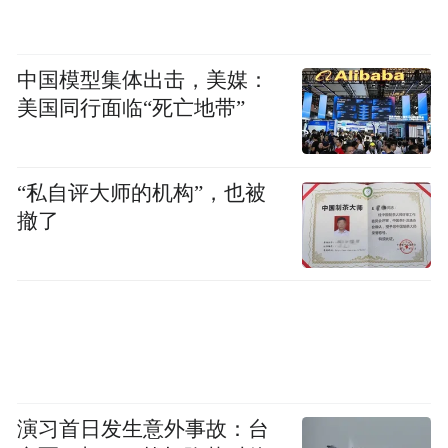
中国模型集体出击，美媒：
美国同行面临“死亡地带”
天空白云如洗，在薄雾的环绕中，当晨光揭
开雾霭的纱幔时，一束束的光照射在这片土
“私自评大师的机构”，也被
地上，显得温暖极了，微凉的风吹拂着五彩
撤了
的经幡，古寺的钟声传入耳中，让人不禁沉
醉在这一片景色之中。
演习首日发生意外事故：台