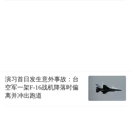
在太阳的照耀下，雪山披上了一层金色的光
环，晶莹剔透的冰川闪烁着迷人的光芒。雪
山的壮丽和雄伟，让人感受到一种纯净与静
谧。与此同时，森林则在山脚下静静地蔓
演习首日发生意外事故：台
延，那些茂密的树木挺拔而立，仿佛是一道
空军一架F-16战机降落时偏
金黄色的屏障，守护着这片童话的世界。
离并冲出跑道