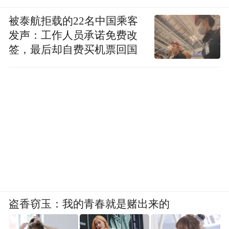
“特别声明：以上作品内容(包括在内的视频、图片或音
被泰航拒载的22名中国乘客
频)为凤凰网旗下自媒体平台“大风号”用户上传并发
发声：工作人员承诺免费改
布，本平台仅提供信息存储空间服务。
签，最后却自费买机票回国
Notice: The content above (including the videos,
pictures and audios if any) is uploaded and posted
by the user of Dafeng Hao, which is a social media
platform and merely provides information storage
space services.”
盗香窃玉：我的青春就是赌出来的