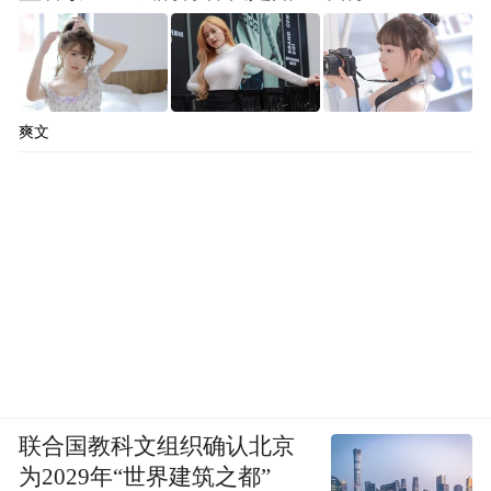
爽文
灿烂的阳光，洒落在泛黄的草甸上，映衬着
蓝天白云，此刻的稻城亚丁，宛若是一个辽
阔的原野，远处的雪山，透着幽蓝的冰川，
近处潺潺的流水，涤荡内心的平静，就在这
里，就在此时，灵魂都仿佛要放飞了一般，
唯有自由可解。
联合国教科文组织确认北京
为2029年“世界建筑之都”