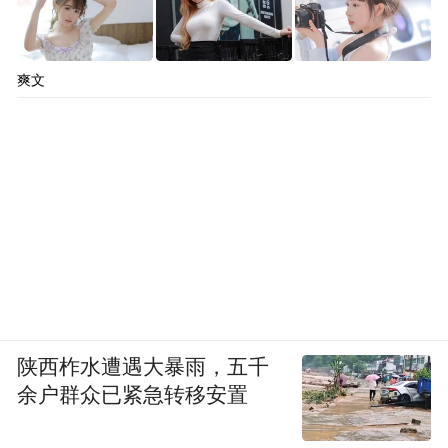
爽文
陕西柞水遭遇大暴雨，五千
余户群众已紧急转移安置