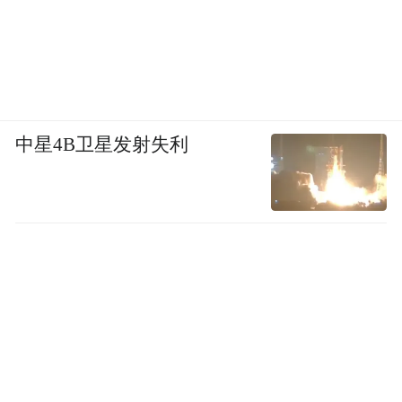
展示古建的雄伟震撼，也有博主们分享的最
佳取景机位、值得被看到的细节介绍等等。
不仅如此，一些有趣的新玩法，比如特定城
市线路古建集章打卡、以Citywalk的方式探
中星4B卫星发射失利
寻古建宝藏、还有手绘打卡线路地图、古建
科普介绍等。即便不具备专业的鉴赏能力，
依然可以通过相同兴趣爱好的攻略分享找到
适合自己的打卡方式，不会感到无趣、白来
一遭。
还有一些特别新奇有趣，只有年轻人才可能
创造出的打卡新“姿势”，更是在小红书平台