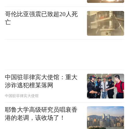
度游主题。
今年的春节、清明以及五一，与
哥伦比亚强震已致超20人死
古建相关的旅游热度也十分亮眼。
亡
今年4月，“古建旅游”在小红书站内累计曝光
峰值已经超过1.3亿次，相关笔记发布量突破
古建筑打卡在年轻人群里，已
两万，这证明
经成为旅游的新趋势。
中国驻菲律宾大使馆：重大
五一期间，根据腾讯位置大数据显示，文化
涉诈逃犯檀某落网
遗产类景点的客流热度同比增幅6.7%，明显
中国驻菲律宾大使馆
高于自然遗产类景点1.7%的增幅。
耶鲁大学高级研究员唱衰香
基于这一趋势的持续升温，五一至今，山
港的老调，该收场了！
西、河南、福建三省文旅部门也联合小红书