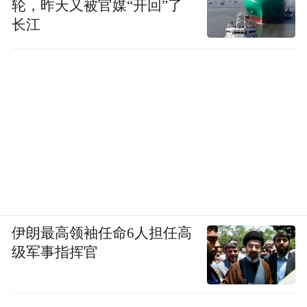
轮，昨天又被官媒“开回”了
02
长江
年轻一代眼中，沧桑岁月也可以变得生动有
趣
站在参与古建进阶指南话题活动的城市视
角，小红书带来的惊喜，不仅是帮助游客发
现了新游玩亮点，更是主动挖掘出许多充满
新意，能吸引年轻人打卡的新方式。
中国古建的美毋庸置疑。正如有专家所说，
伊朗最高领袖任命6人担任高
中国古建反映了历史，体现了过去中国文化
级军事指挥官
艺术和科学技术的伟大成就。古建也是一座
城市的记忆，是城市文化的沉淀和发展历史