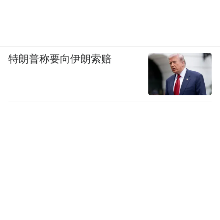
奔赴”。
而对于目的地自上而下推动旅游产业供给升
级这件事的迫切心情，作为新媒体传播力量
特朗普称要向伊朗索赔
的小红书感受十分真切。今年4月，泉州市文
化广电和旅游局与小红书共同举办的小红书
社区文旅发展大会上，山西、新疆、重庆、
香港、泉州等10余家文旅主管部门，与小红
书社区签订了战略合作协议。
之所以在升级旅行体验需求下选择与小红书
合作，很重要的原因在于小红书用户足够年
轻有趣，有很强的分享欲。根据官方发布数
据，2023年小红书上“听劝+旅行”的相关笔记