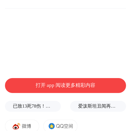
打开 app 阅读更多精彩内容
封面图片来源于摄图网，正文部分图片来源于平
台截图
已致13死78伤！这是乌方对俄本土发动的最致命袭击之一
爱泼斯坦丑闻再曝新线索！美国顶级艺术学校爆70起性侵黑幕，近50名成年人被指控
但也有“眼尖”的网友指出，取景地肯定不是
山西悬空寺，先不说出于古建保护悬空寺能
否开放给剧组拍摄，剧中建筑结构及山壁颜