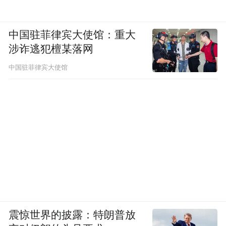
上成为潮流。
中国驻菲律宾大使馆：重大
比如最近很火的，游客站在佛像前五花八门
涉诈逃犯檀某落网
的合照新创意，人站在镜头外，借助视觉差
中国驻菲律宾大使馆
跟佛祖击掌、摆“OK”、“拒绝”、“比耶”等手
势，让原本肃穆的游览氛围也瞬间变得可爱
和生动起来。这样俏皮的方式也使得洛阳龙
门石窟、乐山大佛等佛教文化景区热度猛
增。
而这些有趣的打卡新方式也会让目的地城市
在游客眼中的形象焕然一新，还是拿洛阳为
例，游客知晓洛阳这个城市，是因为这里沉
震惊世界的披露：特朗普放
淀的唐文化，因为牡丹花。在没有新体验加