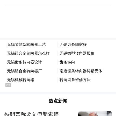
01
从山西古建开始，一种新的旅游在悄然兴起
事实上，有关古建筑打卡受追捧的苗头去年
就已经出现，甚至改变了年轻人对于山西这
个“碳水”大省的印象标签。
第三次全国文物普查数据显示，到2020年7
月，山西省不可移动文物在册登记数量为
53875处，其中古建筑有28027处，占比达
52%。但从古建资源的丰富程度看，山西绝
热点新闻
对称得上是“蒙尘”明珠，许多叹为观止的古
特朗普称要向伊朗索赔
建筑并没有被广大国内外游客所知晓。