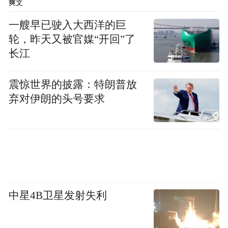
爽文
一艘早已驶入大西洋的巨
轮，昨天又被官媒“开回”了
长江
震惊世界的披露：特朗普放
弃对伊朗的头号要求
而年轻游客对于古建筑的参观热情，并没有
中星4B卫星发射失利
随着十一假期的结束而降温。相反，在这股
古建旅游成为了一种新的深
潮流的引领下，