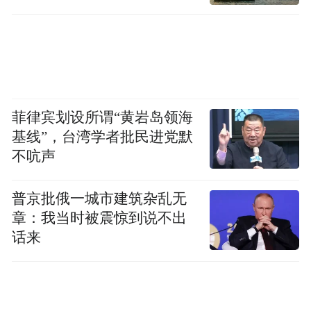
抓住和放大用
发起古建进阶指南话题活动，
户感兴趣的内容，吸引年轻游客了解和探索
参与城市的古建特色。
除设置线下集章打卡活动，鼓励这些参与博
菲律宾划设所谓“黄岩岛领海
主们分享自己的见闻和对古建筑的解读，鼓
基线”，台湾学者批民进党默
励更多相关科普内容和新玩法的分享挖掘，
不吭声
小红书更是线上推出自制概念视频《古建是
普京批俄一城市建筑杂乱无
个笨东西》，选取山西守庙大爷、福建出租
章：我当时被震惊到说不出
车司机、河南牛肉汤店老板这样的普通人视
话来
角，讲述自己和古建的故事，让更多网友可
以了解不同省市的古建和人文融合的特色，
也可以让参观古建这件事变得更生动有趣，