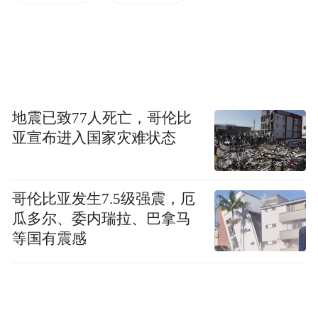
色与山西悬空寺也完全不一样，去年她跟着
小红书的山西古建入门指南打卡旅行时就曾
去过悬空寺，看上去更像是浙江缙云仙都小
赤壁。
地震已致77人死亡，哥伦比
尽管只是有关剧情讨论的一朵水花，但也折
亚宣布进入国家灾难状态
年轻一代对中国传统文化的热爱已经
射出，
从服饰、老国货、博物馆延伸至更晦涩和考
哥伦比亚发生7.5级强震，厄
验专业鉴赏能力的古建筑领域。
虽不见得造
瓜多尔、委内瑞拉、巴拿马
诣有多高深，但从兴趣角度，他们也在用自
等国有震感
己的方式和视角，从游览打卡古建之中收获
乐趣，并以自己的方式做着古建文化的传播
推广。