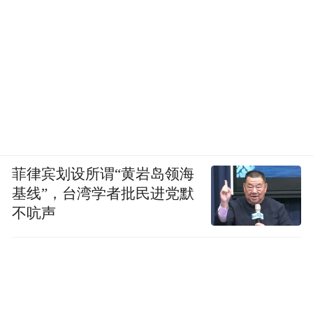
的见证者。
解读和鉴赏古建，需要极强的专业知识和审
美。这也就意味着，古建的推广，需要找到
与大众游客产生链接，更容易理解和游玩的
方式，才能让大众游客普遍产生兴趣。
而自去年发起的山西古建入门指南活动延续
菲律宾划设所谓“黄岩岛领海
至今年的古建进阶指南话题活动，小红书站
基线”，台湾学者批民进党默
内用户打卡古建的视角是全新和跳出传统思
不吭声
维的。如果对专业知识感兴趣，会有博主用
年轻人看的懂、接地气的语言来讲述古建背
后的故事和建筑知识科普；如果是被古人建
造工艺和智慧所打动，希望用镜头去记录和