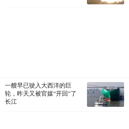
划”
，从流量、算法和产品等多个方面帮助想
要焕新形象的城市寻找变“红”的可能，等待
出圈的时机以及“长红”的转化。
从运营助力上，可以提供一季度一次的城市
专属画像，包括但不限于开屏、信息流、热
搜、活动话题页的全方位资源，手把手的平
台运营帮扶以及专业高质量的博主资源匹配
等等。一方面可以通过内容洞察来明确自己
一艘早已驶入大西洋的巨
在年轻人眼中的标签形象，另一方面也可以
轮，昨天又被官媒“开回”了
更精准捕获新趋势，新亮点，更精准的升级
长江
产品和推广策略，塑造城市旅游新形象。
“古建进阶指南”就是基于这样助力的一次落