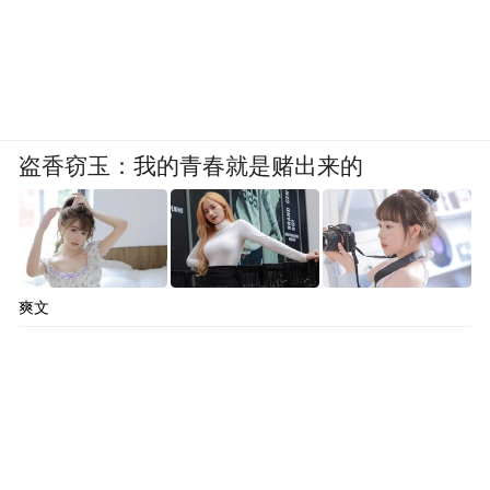
予
值得关注的是，参与古建进阶指南话题活动
的三省文旅部门对于挖掘古建新玩法这件事
盗香窃玉：我的青春就是赌出来的
上也充分展现了其开放的心态，能感受到想
要优化目的地旅游体验的决心。
比如，随着古建游成为热门旅行趋势，越来
越多的用户希望允许拍照传播。而山西省文
爽文
物局也十分“听劝”，把景点原本“禁止拍照”
的规定改成“禁止开闪光灯”，并加大了透传
力度，在科学指导、不损伤文物的前提下真
正意义上开放了游客拍照传播，和游客“双向