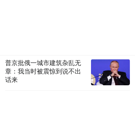
地尝试，结合不同特色元素，能够挖掘并放
大的旅游新玩法、新形式还有很多，旅游体
验的创新也不是可以一劳永逸的事情，只要
意识到创新的价值，变化的重要性，借助如
小红书这类内容平台的助力，可以讲的新故
事，深挖的新体验是能层出不穷的。
普京批俄一城市建筑杂乱无
章：我当时被震惊到说不出
当各地文旅“卷”营销越来越难时，倒不如沉
话来
下心来，从创新产品入手，给出游客实实在
在的惊喜和奔赴而来的理由，再通过游客的
良好体验实现线上优质内容沉淀，最终更能
为其实现长期引流价值。
“特别声明：以上作品内容(包括在内的视频、图片或音