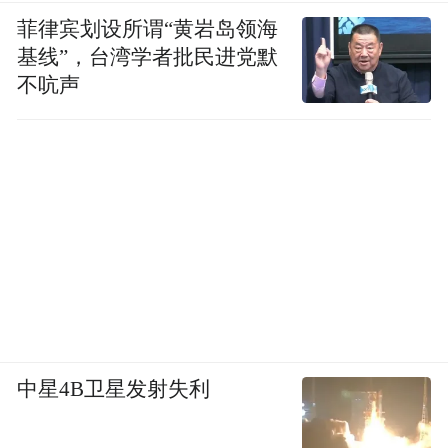
菲律宾划设所谓“黄岩岛领海
同比增长近870倍，平均每篇听劝体笔记都会
基线”，台湾学者批民进党默
收到 43.9 条来自热心人的回复。
不吭声
有三分之二用户是90后的年轻化用户构成，
再加之内容真实性和在算法上给更多普通人
小红书成为旅游爱
曝光机会的机制，都使得
好者挖掘新鲜玩法、寻找小众“宝藏”城市的
灵感“沃土”。也因此，小红书得以成为洞察
旅游新趋势，助力目的地了解游客需求，挖
掘沉淀新玩法的“新阵地”。
中星4B卫星发射失利
而为了能更好发挥助力目的地升级创新体验
“城市新名片计
的能量，小红书还发布了