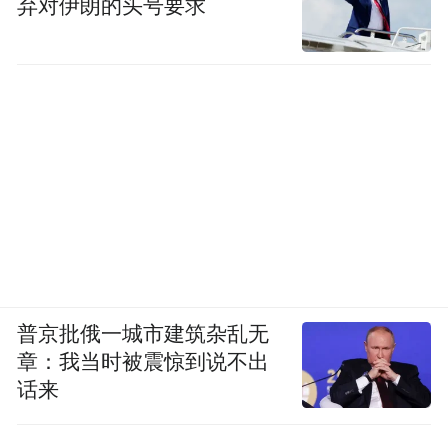
弃对伊朗的头号要求
持的情况下，只觉得这座城市历史悠久，是
文明古城，但同样标签下西安好像更有名
气，是很多人必去的旅游打卡城市。
但近年，因为年轻人对汉服的喜爱，而洛阳
又抓住这一特色标签大力推广，让很多喜爱
汉服的年轻人开始关注这座古城，来到这里
体验一天“贵妃、”“貂蝉”妆造，留下美丽瞬
间。
普京批俄一城市建筑杂乱无
打卡古建也产生了同样成效，与汉服叠加在
章：我当时被震惊到说不出
一起，让洛阳在古风爱好者心中的分量再度
话来
提升，小红书上热门打卡的洛邑古城、河南
府文庙、金龙寺等，都成为汉服出片的绝佳