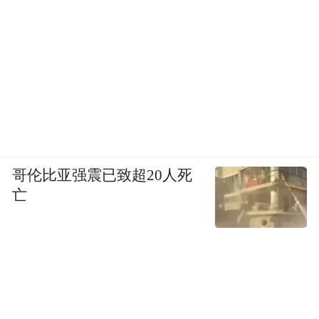
取景地，去龙门石窟与佛祖互动也成为在洛
阳多停留一下的新理由。
焕活古建筑的魅力，以新玩
可以肯定的是，
法打卡和解读来激活大众特别是年轻人对古
建旅游的热爱，不论是从文化传承，还是体
验迭代，都是十分有益的尝试。
游客不
因为
哥伦比亚强震已致超20人死
再喜欢流程化的观光旅行，更希望深度体验
亡
在地文化，
如果不以年轻化视角做改变，更
新游玩体验，未来只会离游客越来越远。
03
传承需创新，旅行新意也要有趣的灵魂来赋