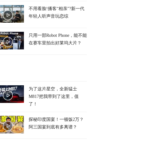
不用看脸!播客“相亲”?新一代
年轻人听声音玩恋综
只用一部Robot Phone，能不能
在赛车里拍出好莱坞大片？
为了这片星空，全新猛士
M817把我带到了这里，值
了！
探秘印度国宴！一顿饭2万？
阿三国宴到底有多离谱？