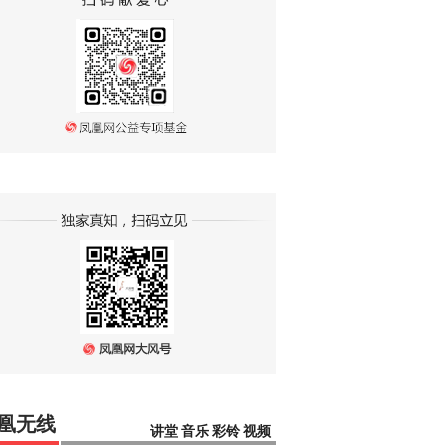
凰无线
讲堂
音乐
彩铃
视频