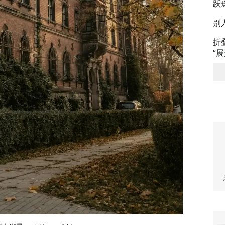
跃
别
折
“