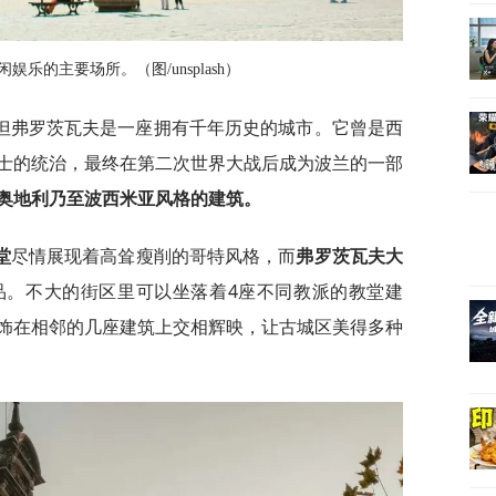
乐的主要场所。（图/unsplash）
但弗罗茨瓦夫是一座拥有千年历史的城市。它曾是西
士的统治，最终在第二次世界大战后成为波兰的一部
奥地利乃至波西米亚风格的建筑。
堂
尽情展现着高耸瘦削的哥特风格，而
弗罗茨瓦夫大
品。不大的街区里可以坐落着4座不同教派的教堂建
饰在相邻的几座建筑上交相辉映，让古城区美得多种