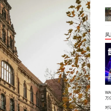
凤
W
万
对