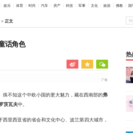
娱乐
体育
时尚
汽车
房产
科技
军事
文化
旅游
佛教
国
站
>
正文
童话角色
热
。殊不知这个中欧小国的更大魅力，藏在西南部的
弗
罗茨瓦夫
中。
下西里西亚省的省会和文化中心、波兰第四大城市，