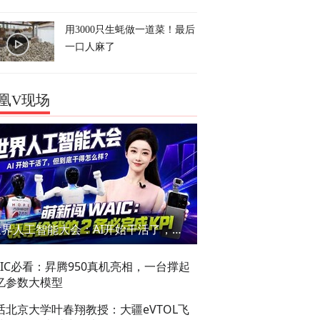
用3000只生蚝做一道菜！最后
一口人麻了
凰V现场
世界人工智能大会：AI开始干活了，但到底干的怎么样？萌新闯WAIC
AIC必看：昇腾950真机亮相，一台撑起
亿参数大模型
话北京大学叶春翔教授：大疆eVTOL飞