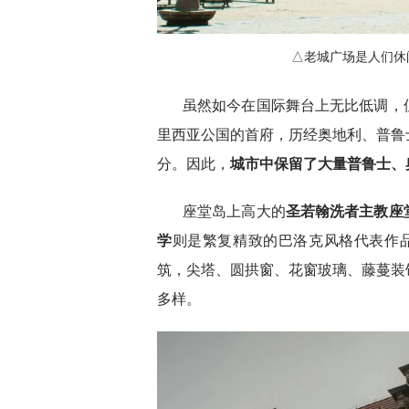
△老城广场是人们休闲娱
虽然如今在国际舞台上无比低调，
里西亚公国的首府，历经奥地利、普鲁
分。因此，
城市中保留了大量普鲁士、
座堂岛上高大的
圣若翰洗者主教座
学
则是繁复精致的巴洛克风格代表作
筑，尖塔、圆拱窗、花窗玻璃、藤蔓装
多样。