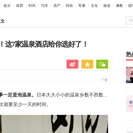
娱乐
体育
时尚
汽车
房产
科技
军事
文化
旅游
佛教
国
站
正文
！这7家温泉酒店给你选好了！
热
事一定是泡温泉。
日本大大小小的温泉乡数不胜数，
次就要至少一天的时间。