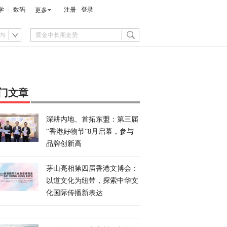
学
数码
注册
登录
更多
内
门文章
深耕内地、首拓东盟：第三届
“香港好物节”8月启幕，参与
品牌创新高
茅山亮相第四届香港文博会：
以道文化为纽带，探索中华文
化国际传播新表达