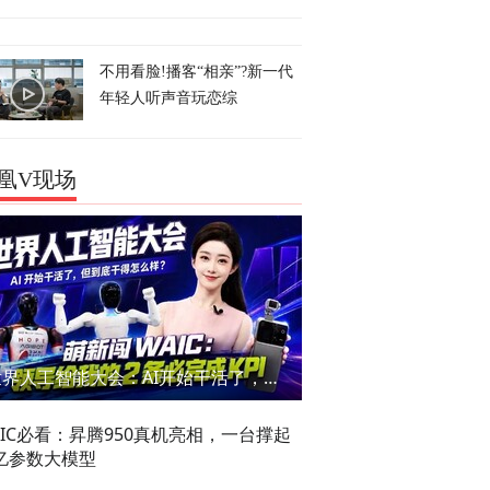
不用看脸!播客“相亲”?新一代
年轻人听声音玩恋综
凰V现场
世界人工智能大会：AI开始干活了，但到底干的怎么样？萌新闯WAIC
AIC必看：昇腾950真机亮相，一台撑起
亿参数大模型