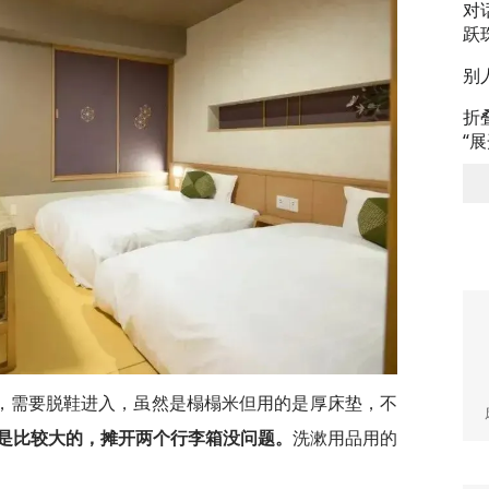
对
跃
别
折
“
，需要脱鞋进入，虽然是榻榻米但用的是厚床垫，不
是比较大的，摊开两个行李箱没问题。
洗漱用品用的