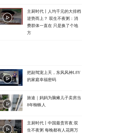
主厨时代丨人均千元的大排档
逆势而上？ 双生不夜粥：消
费群体一直在 只是换了个地
方
把副驾宠上天，东风风神L8Y
的家庭幸福密码
旅途｜妈妈为脑瘫儿子卖房当
8年蜘蛛人
主厨时代丨中国最贵宵夜:双
生不夜粥 每晚都有人花两万