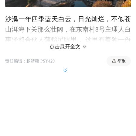
沙溪一年四季蓝天白云，日光灿烂，不似苍
山洱海下关那么壮阔，在东南村8号主理人白
惠泽和合伙人蒲熠星眼里， 这里有着独一份
点击展开全文
的古桥农田，简单的人际关系，一切都温柔
而轻盈。新年伊始，在或平淡或激烈的人生
举报
责任编辑：杨靖毅 PSY429
行旅中，我们依旧盼望着与知交友人在一方
天地中安栖，树影密密交错，音乐懒懒飘
来，真诚包容着个体热烈的创作和对生活的
无尽畅想。