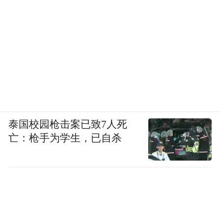
建筑当中，白族房子最惬意的位置叫做“屋檐
下”——又被叫做“檐下空间”，是一个半开放
的灰色过渡空间，8号的整体设计似乎有意无
意地在建筑角度下探索这样的过渡空间。例
如最受住客关注的书塔就是一个例子。书塔
通高7米，5米见方，布满了书籍。一角摆放
一把庄重的单人沙发，上方开了洞，指向上
下与天地的尺度，然而四面八方都是封闭
泰国校园枪击案已致7人死
亡：枪手为学生，已自杀
的，连通客厅之间有一道可开可关的窄门。
很难严格地定义书塔是一个内部还是外部空
间。作为“内部空间”，雨水会直接流进塔
内，将自然推进人们怀里；而作为“外部空
间”，它又存在相对私密和独立的阅读空间。