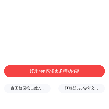
在德国作家黑塞半自传作品《克林索尔的最
后夏天》中，画家克林索尔于梦境一般的“南
方地区”度过生命，植物般的房屋里，画家对
着天地群星描画，完成他最后的画作：被自
打开 app 阅读更多精彩内容
由重塑的现实世界的形体，明亮、奇异、静
默——与大理沙溪东南村8号给人的画面如出
泰国校园枪击致7死15伤，暴露枪支管理巨大漏洞
阿根廷820名抗议者爆冲国会大厦
一辙。