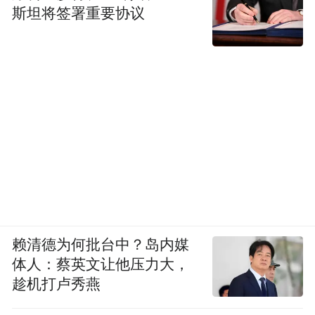
人非常亲近自然。在这里的土木四合院里，
斯坦将签署重要协议
体验最深的就是“檐下空间”。走出房子，不
进院子，站在屋檐下不会被阳光完全暴晒，
背后是房子的依托，左右前方空旷无垠，能
感受到风、温度、天空，甚至是雨水。这些
本地人的生活体验和沙溪的地理环境紧密相
连，8号的设计最早便明确了一个方向：人和
自然并非隔绝，而是紧密相连的。设计师不
想让自然显得像是威胁，而是希望通过8号这
种沉默的方式，表达人与自然之间的联系。
希望这座房子能传递一种安稳、滋养和庇护
赖清德为何批台中？岛内媒
体人：蔡英文让他压力大，
的力量，而这种力量是我们在自然中获得的
趁机打卢秀燕
珍贵的、不可或缺的。