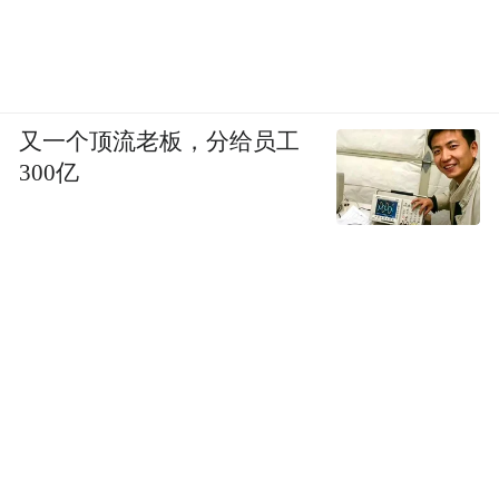
什么叫做壁炉、篝火以及二者之间的状态。”
白惠泽补充。作为城市的客居人，我们对壁
炉的使用场景是封闭的空间，目的是要让空
又一个顶流老板，分给员工
间整体升温，即使远离了壁炉依旧暖和。然
300亿
而在野外，篝火是没有办法整体升温的，所
以在野外要靠近火源才能暖，甚至正面烤火
之后，还要背面烤，这是完全不同的两种取
暖逻辑。可以想象，当1月份沙溪达到零下3-
4℃的时候，地暖温热，点燃开放客厅的壁
炉，客厅外自然雨雪洒入，8号的设计做了许
多这样简单的灰色空间尝试。院内的日晷下
方黑色石材的小天井里，四季都有一层薄薄
的水，如今深冬，打开地暖，水被加热还能