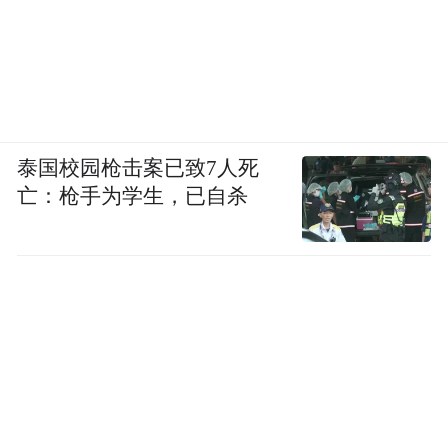
怪谈（New Weird），将阈限空间（Liminal
Space）等和建筑空间关系密切的互联网视觉
标签带到读者面前。这类空间的视觉内容通
常是走廊、停车场等当代城市中的常见场
景，但是可能因为空无一人或是光影明暗，
泰国校园枪击案已致7人死
共享某些过渡的、非此非彼的空间状态，在
亡：枪手为学生，已自杀
蒲熠星眼里，与8号的建筑空间与陈设产生了
奇妙的耦合。