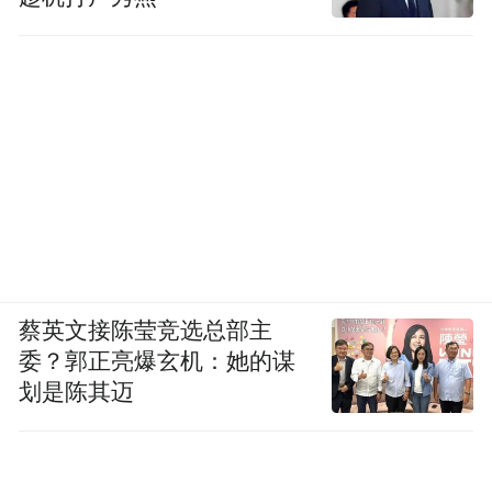
友在野外待惯了，喜欢开阔的空间，于是公
共空间都是打通的大空间。每个人不管什么
状态，什么性格，以什么样的人生阶段来到8
号，都能以他自己的方式找到他自在的角
落。
在白惠泽眼里，即便是过路人、朋友或是住
店的客人，在建筑存在的周期内，都会留下
他们的印记。即使到了15年、20年后，这个
蔡英文接陈莹竞选总部主
房子没有续租，它被交还给本地的白族房
委？郭正亮爆玄机：她的谋
划是陈其迈
东，无论他们是否理解8号做建筑的初衷，是
否理解这种生活方式——“但我们的房东的家
人、后代，依然会从这座建筑中获得某种支