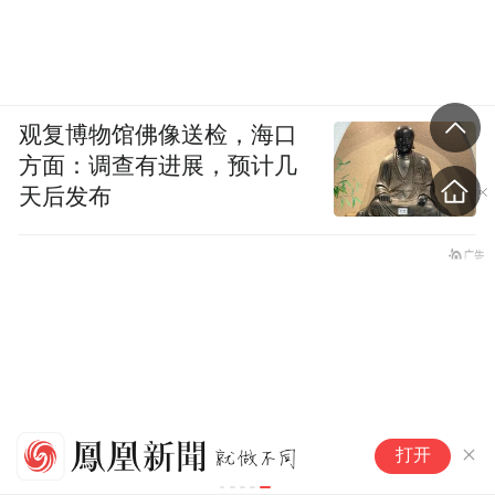
常来8号小住，每天睡到自然醒，中午去镇子
上觅食，沙溪就像一个游戏中的补给村落，
村里有很多“NPC”，每个人都擅长一些独特
的技能。身怀“绝技”的居民里，会“做饭”可
观复博物馆佛像送检，海口
以说是最简单的一技之长了。整个村子周
方面：调查有进展，预计几
天后发布
围，“埋伏”着许多擅长做饭的店主，他们是
最早一批来到沙溪的外地人，被大家称为“老
沙溪”，也就是白惠泽的一群好朋友。很多人
曾在世界各地做过背包客或沙发客，游历了
许多地方后，觉得沙溪非常符合他们理想中
的生活方式，于是决定在这里定居。沙溪有
一家汉堡店，老板最近又开了一家披萨店，
于
打开
他是“老沙溪”中最勤快、最爱赚钱的人。在
时