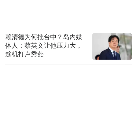
建筑无非就是时空概念的具象化。在云南高
原地带，天空如同一个扣下来的圆碗，星星
赖清德为何批台中？岛内媒
在前后左右平行两边，自然的一切都如此唾
体人：蔡英文让他压力大，
手可得、如此容易被人关注到。抬头看见银
趁机打卢秀燕
河与漫天繁星，人不可能不“看“我们居住的
星球，在白惠泽眼里，此情此景，会重新让
人思考时空跟自己的关系，重新探寻自我的
锚点。
“在我心里，8号更像是一个容器，容纳来往
者的生活，它承载了所有的可能性。我希望
他是一个能够滋养和支持跟这个空间有缘分