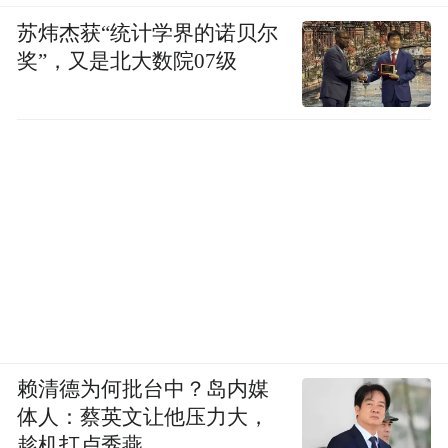
的人，有着无言的背景式的陪伴。”正因白惠
苏炜杰获“统计学界的诺贝尔
泽的这个想法，“公共区域”成为了8号设计之
奖”，又是北大数院07级
初最重要的理念之一。加上白惠泽自己的房
间，8号一共只有7间房间，然而有客厅、餐
厅、院子、露台、树林、茶室、观景台；有
营地、菜地、停车场……足足2000多平米的
总规划空间，公共区域占了90%以上。6间客
房匹配了极为丰富的场景，出发点就是希望
每个人能找到他自在的居住空间和生活方
式。8号空间设计的另一个情感动力点，则来
自于白惠泽对朋友的投射。“我的脑海里总是
会出现各种各样的人。比如有一个朋友特别
赖清德为何批台中？岛内媒
喜欢非常包裹的小空间，所以我们有一个房
体人：蔡英文让他压力大，
趁机打卢秀燕
间的整个床就像小龛一样的。”同样的，有朋