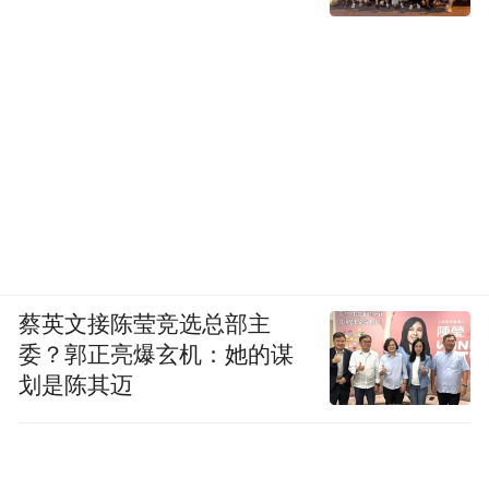
听见野生动物如松鼠、兔子或刺猬的动静，
如果半夜忽然响起，我常常会本能地一惊，
坐起来试图搞清楚发生了什么。”远离城市的
（前）都市人，在面对一种完全暴露在自然
中的、没有庇护的生命体验时必然会有本能
的恐惧。某个夜晚，他突然觉得自己像只猴
子，理解了那些最早建造房子的“人”的祖
先，开始寻找山洞或搭建棚子、帐篷等庇护
所。白族本地的房子大多是不封闭的，许多
蔡英文接陈莹竞选总部主
门窗甚至没有玻璃，只有木头雕花，中间大
委？郭正亮爆玄机：她的谋
划是陈其迈
片镂空。而厨房通常位于一个小天井里，四
面开阔的，洗手间则暴露在院子当中。