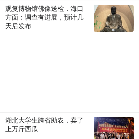
观复博物馆佛像送检，海口
方面：调查有进展，预计几
天后发布
东南村八号创始人白惠泽在搬去沙溪之前，
有过一段长时间在野外露营的经历，那个时
湖北大学生跨省助农，卖了
候能感受到非常强烈的不安全感。“黑夜漆黑
上万斤西瓜
一片，伸手不见五指，周围一片寂静。偶尔