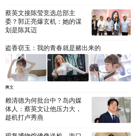
蔡英文接陈莹竞选总部主
委？郭正亮爆玄机：她的谋
划是陈其迈
盗香窃玉：我的青春就是赌出来的
爽文
赖清德为何批台中？岛内媒
体人：蔡英文让他压力大，
趁机打卢秀燕
因缘际会，他第一眼便看中了沙溪东南村8号
观复博物馆佛像送检，海口