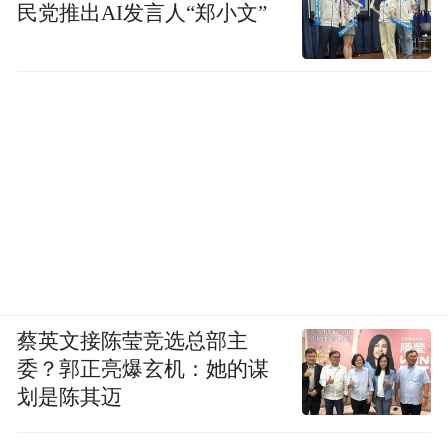
民党推出AI发言人“郑小文”
蔡英文接陈莹竞选总部主
委？郭正亮爆玄机：她的谋
“我突然感觉之前停留在纸面上的所谓‘阈
划是陈其迈
限’的概念有了实体。”蒲熠星回忆。在传统