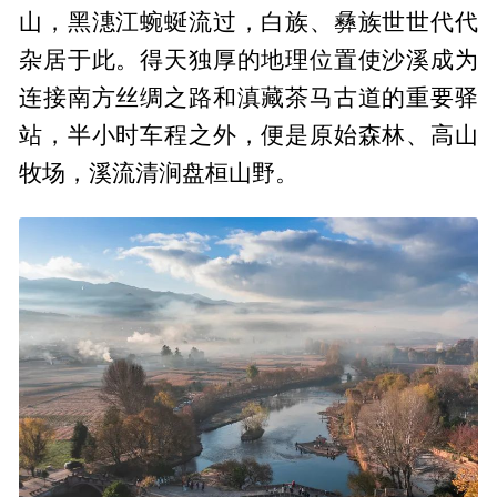
山，黑潓江蜿蜒流过，白族、彝族世世代代
杂居于此。得天独厚的地理位置使沙溪成为
连接南方丝绸之路和滇藏茶马古道的重要驿
站，半小时车程之外，便是原始森林、高山
牧场，溪流清涧盘桓山野。