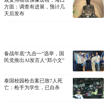
老宅。这间老宅占地500平米，坐东南朝西
方面：调查有进展，预计几
天后发布
北，堪堪坐落于处于村落中段的半山坡上，
可以俯瞰整个沙溪。东边是华丛山的日出，
西边能看到沙溪古镇日落，阳光涌动又被折
叠。白惠泽邀请了北京 “xian氙建筑设计工作
室”的建筑师王岩石和白河参与老宅的初次改
备战年底“九合一”选举，国
造，他们都想要一个“尊重自然，尊重土地，
民党推出AI发言人“郑小文”
尊重更大的规律，尊重人本身”的空间，抛却
惯性和系统化的效率主义：“石头（王岩石）
他们也特别兴奋，把8号当作一个作品。这种
泰国校园枪击案已致7人死
亡：枪手为学生，已自杀
状态挺触动我的”。他们花了一年多时间做设
计，再一步一步动工，后来很多白惠泽的朋
友也加入其中成为了“共建人”，从资金、到