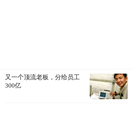
而第一次来到8号，感受这里的空间，共建人
蒲熠星说：“这里还是一个地基。”2022年的
他心情不是很好，单纯想找个地方散心，来
到了这座“偏远小镇上的偏远院落”，住进了8
号旁边的小玻璃房子里。在白族文化中，对
于大自然的存在极度尊敬和渴望，于是在设
计8号的时候，为了呼应在地文化，白惠泽和
又一个顶流老板，分给员工
设计师希望空间本身不局限在建筑内部或者
300亿
是外部，而是内外一体的感觉。“我对建筑这
个艺术形式真正开始有感知，其实就是小白
（白惠泽）和我说8号的设计开始的。”彼时
蒲熠星正在创作自己的处女作《有人自林中
坠落》，这部包含了诸如“未知”“沉浸”等新