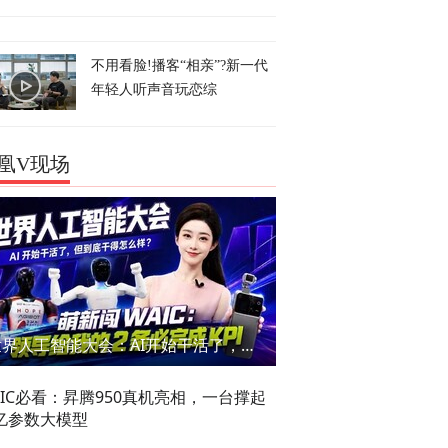
不用看脸!播客“相亲”?新一代
年轻人听声音玩恋综
凰V现场
世界人工智能大会：AI开始干活了，但到底干的怎么样？萌新闯WAIC
AIC必看：昇腾950真机亮相，一台撑起
亿参数大模型