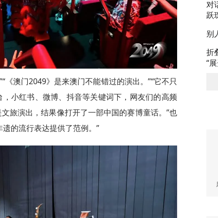
对
跃
别
折
“
“《澳门2049》是来澳门不能错过的演出。”“它不只
台，小红书、微博、抖音等关键词下，网友们的高频
是文旅演出，结果像打开了一部中国的赛博童话。”也
为非遗的流行表达提供了范例。”