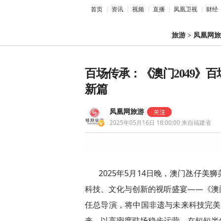
首页
资讯
视频
直播
凤凰卫视
财经
旅游
>
凤凰网旅
百场传承：《澳门2049》
新篇
凤凰网旅游
2025年05月16日 18:00:00
来自福建省
2025年5月14日晚，澳门氹仔
科技、文化与创新的视听盛宴——《澳门
任总导演，将中国非遗与未来科技完美融
来，以高密度驻场稳步运营，在短短半