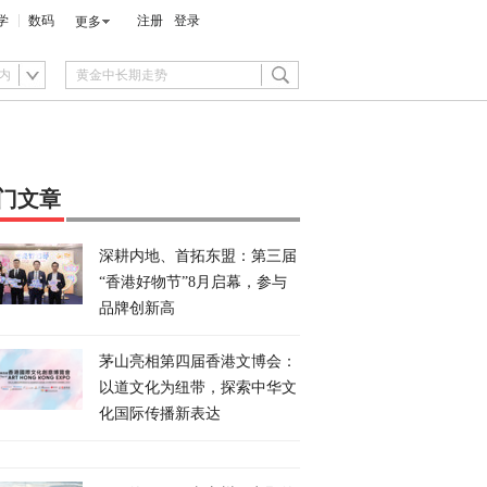
学
数码
注册
登录
更多
内
门文章
深耕内地、首拓东盟：第三届
“香港好物节”8月启幕，参与
品牌创新高
茅山亮相第四届香港文博会：
以道文化为纽带，探索中华文
化国际传播新表达