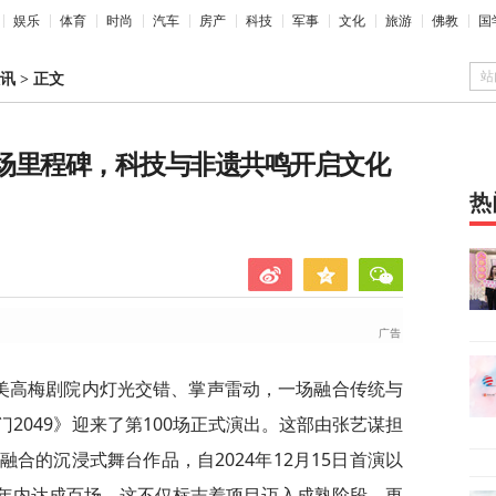
娱乐
体育
时尚
汽车
房产
科技
军事
文化
旅游
佛教
国
站
讯
>
正文
百场里程碑，科技与非遗共鸣开启文化
热
美狮美高梅剧院内灯光交错、掌声雷动，一场融合传统与
2049》迎来了第100场正式演出。这部由张艺谋担
合的沉浸式舞台作品，自2024年12月15日首演以
年内达成百场，这不仅标志着项目迈入成熟阶段，更