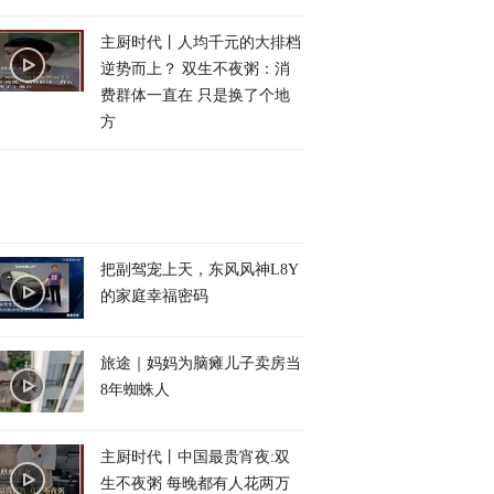
主厨时代丨人均千元的大排档
逆势而上？ 双生不夜粥：消
费群体一直在 只是换了个地
方
把副驾宠上天，东风风神L8Y
的家庭幸福密码
旅途｜妈妈为脑瘫儿子卖房当
8年蜘蛛人
主厨时代丨中国最贵宵夜:双
生不夜粥 每晚都有人花两万