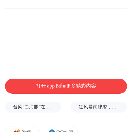
尊敬的各位嘉宾，朋友们：
大家好！
仲夏江南，梅香盈袖，远山如黛。今天，我
打开 app 阅读更多精彩内容
们相聚在陶都宜兴，共赴一场跨越千年的文
化之约——让汾酒邂逅紫砂，让应时的杨梅
台风“白海豚”在浙江玉环登陆，大片树木被吹倒
狂风暴雨肆虐，台州一家电厂遭受猛烈冲击
见证酒之通文和器以载道的灵光乍现。这场
盛会不再是简单的物产相聚，也不仅仅是南