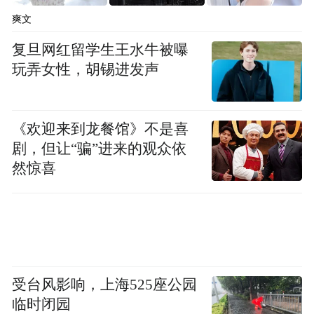
以杨梅为媒，走进宜兴的茶山竹海；当紫砂
爽文
器以酒为体，承载清香型白酒的醇厚，我们
复旦网红留学生王水牛被曝
看到的不仅是品牌跨界的新范式，更是传统
玩弄女性，胡锡进发声
文化“双创”发展的生动实践。正如杨梅经雨
露滋养方凝甘饴，紫砂泥受烈火淬炼终以成
《欢迎来到龙餐馆》不是喜
器，汾酒需时光沉淀始得芬芳，中华文明的
剧，但让“骗”进来的观众依
传承亦需在坚守中创新、在融合中焕新。愿
然惊喜
这一坛坛封藏的美酒，让世界在品味东方
“汾”香时，读懂中国人“各美其美，美人之
美”的胸怀与智慧。
祝愿各位在采摘杨梅时感受天地馈赠，在品
受台风影响，上海525座公园
鉴美酒时体悟匠心独运，在赏玩紫砂时领略
临时闭园