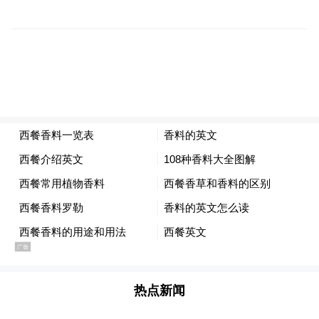
陶器底部存有发酵的粮食残存，杏花村考古
遗址出土的距今6000年历史的小口尖底瓮也
认定为酿酒器。宜兴紫砂，以五色土为胚，
历经打泥塑形、明针精修，终成有呼吸有温
度的陶中珍品，不仅塑就了器皿之形，更承
载着中国“制器尚象”的精神追求。陶器与
酒，是华夏文明进入农业社会的两个伟大发
明，山西汾酒和宜兴紫砂经过千年流变终将
这两大发明打造成极致之美，成为能呼吸、
有温度的中华传统文化之瑰宝。
一颗梅，一坛藏，尽显生活的诗学。
热点新闻
杨梅，自古便是江南风物、朱雀气象。宜兴