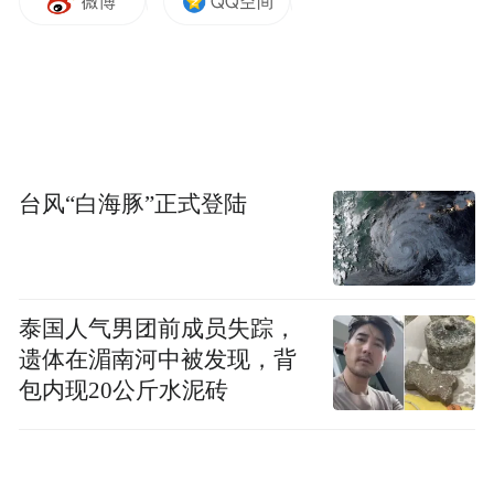
北对话，而是中国工匠精神的共振，是东方
审美的默契，是五千年中华传统文化的现代
表达。我很高兴应邀参加盛会，谨向活动的
启幕致以热烈的祝贺！
一壶酒，一抔土，皆是文明起源密码。
台风“白海豚”正式登陆
杏花村汾酒，承载着“国酒之源”美誉的佳
酿，从北魏时期的“清香纯正”到明清两代的
皇家御用，再到巴拿马万国博览会的甲等大
泰国人气男团前成员失踪，
奖章，将“清、正、净、爽”的酿造哲学融入
遗体在湄南河中被发现，背
包内现20公斤水泥砖
每一滴琼浆。而酒与陶器并不陌生，他们早
在文明初始就开始亲密握手。河南贾湖遗址
距今8000年，发现世界公认最早的陶器，而