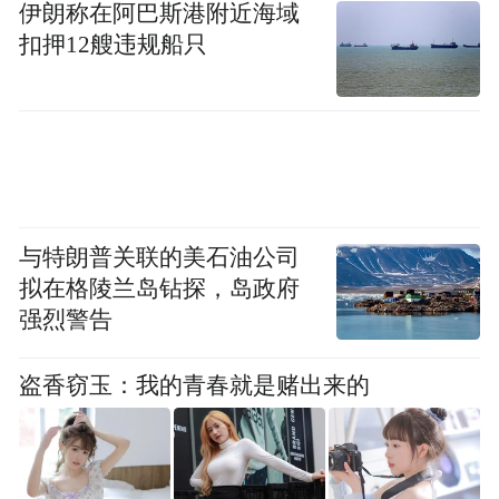
伊朗称在阿巴斯港附近海域
的杨梅得山水之灵，蕴含着太湖的烟波与竹
扣押12艘违规船只
海的清风。当新鲜的杨梅沉入清冽的汾酒，
封存于紫砂的温润，我们体验的不仅是果与
酒的化学反应，更是中国人追求美好的生活
哲学。从采摘时令的精准把握，到封坛仪式
的庄重肃穆，每一个环节都渗透着对自然规
律的敬畏、对传统技艺的虔诚。一杯在手儒
与特朗普关联的美石油公司
士风雅，两杯对饮侠客肝胆，三杯共举天人
拟在格陵兰岛钻探，岛政府
强烈警告
合一、物我两忘，人间况味俱在其中。
亦传承，亦创新，书写时代的答卷。
盗香窃玉：我的青春就是赌出来的
今日之盛会，是农耕文明与工匠精神的交
融，是产业经济与文化根脉的共生。当汾酒