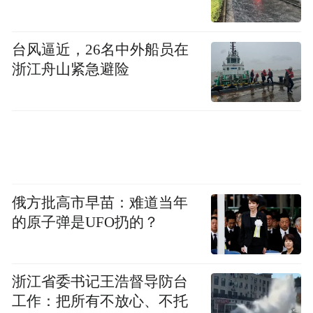
艺术真谛。
最后，祝本次汾酒杨梅节活动取得圆满成
台风逼近，26名中外船员在
功！
浙江舟山紧急避险
谢谢大家！
“特别声明：以上作品内容(包括在内的视频、图片或音
频)为凤凰网旗下自媒体平台“大风号”用户上传并发
布，本平台仅提供信息存储空间服务。
Notice: The content above (including the videos,
俄方批高市早苗：难道当年
pictures and audios if any) is uploaded and posted
的原子弹是UFO扔的？
by the user of Dafeng Hao, which is a social media
platform and merely provides information storage
space services.”
浙江省委书记王浩督导防台
工作：把所有不放心、不托