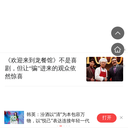
《欢迎来到龙餐馆》不是喜
剧，但让“骗”进来的观众依
然惊喜
越
夏天，建议把啤酒换成它！
打开
调