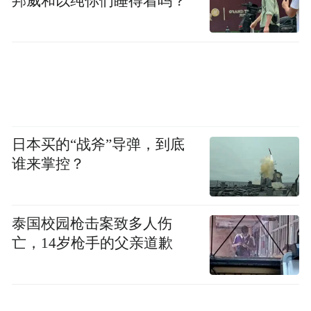
邦威和以纯你们睡得着吗？
日本买的“战斧”导弹，到底
谁来掌控？
△如今，土字牌界碑被保护起来。（图/视觉中
泰国校园枪击案致多人伤
国）
亡，14岁枪手的父亲道歉
光绪十二年（1886），吉林边务督办吴大澂
与俄方据理力争，终于重新勘定珲春一带的