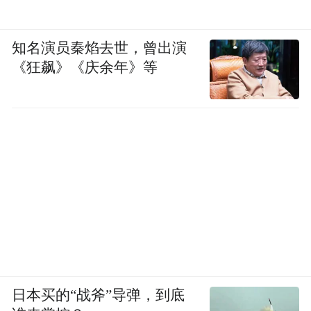
知名演员秦焰去世，曾出演
《狂飙》《庆余年》等
△珲春东北虎豹自然科普馆。（图/视觉中国）
沿着G331国道途经林区，人类或许难以亲眼
目睹这些森林之王的身影，但巨兽的存在感
却丝毫没有减弱。路边提醒“猛兽出没”“不要
深入林中”的路牌，成为了人类与动物保持距
离的“界碑”。
日本买的“战斧”导弹，到底