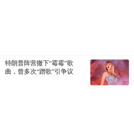
能看见漫天飞舞的候鸟，或是在林区边缘偶
遇一只闲逛的梅花鹿，也算是难得的人生体
验了。
在过去的7年里，珲春连续上榜“中国最美县
域榜单”。以2024年为例，珲春城市环境空气
特朗普阵营撤下“霉霉”歌
质量优良天数为361天，地表水环境质量达标
曲，曾多次“蹭歌”引争议
率100%。喝着清冽的水，呼吸着新鲜的空
气，就算只是在此短暂驻留的旅客，也能感
受到全方位的身心治愈。
03 来珲春，带上你128G的胃
除了拥有可以抚慰精神的优美的自然环境，