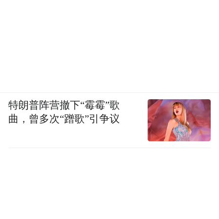
特朗普阵营撤下“霉霉”歌
曲，曾多次“蹭歌”引争议