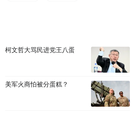
柯文哲大骂民进党王八蛋
美军火商怕被分蛋糕？
△防川村，东方第一村。（图/视觉中国）
它是中国唯一地处中俄朝三国交界地的边境