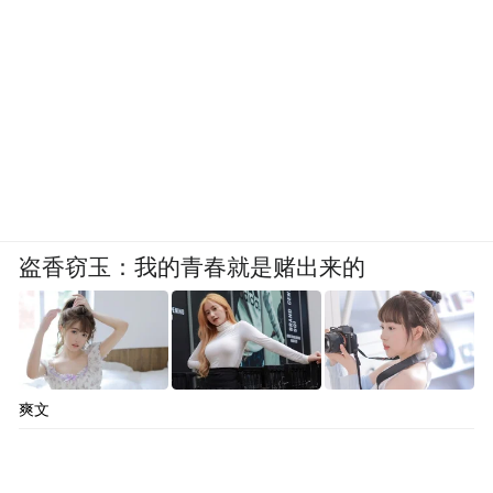
盗香窃玉：我的青春就是赌出来的
△敬信湿地龙山湖，虎头海雕。（图/视觉中国）
优越的自然环境为野生动植物提供了最好的
爽文
栖息地，也让珲春成为了生态旅游爱好者的
新晋目的地。
每天在雁鸣声中醒来，出门就