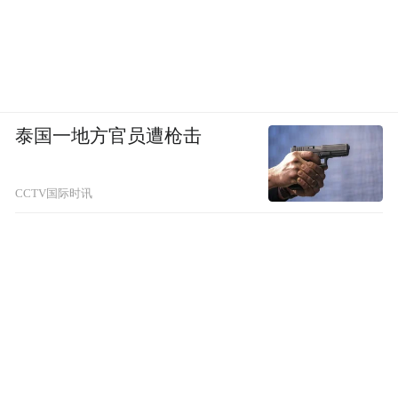
△珲春海鲜市场，蟹类是当之无愧的主角。（图/
视觉中国）
过去，帝王蟹在人们的印象中是海鲜中的奢
泰国一地方官员遭枪击
侈品，单只3到4斤的帝王蟹，批发价每斤高
达250元左右。而在珲春的海鲜市场，帝王蟹
CCTV国际时讯
每斤的价格在120~160元间。
与三五好友一起享受一桌螃蟹盛宴并不是什
么难事：新鲜的蟹腿刺身最能体现出帝王蟹
的肉质肥厚清甜，加点蒜茸简单蒸制或炒制
便让人食指大动。同样肥美的板蟹有时价格
还能低到60元一斤，用来辣炒最是开胃。