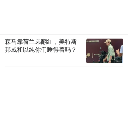
灵之间互相深切尊重。珲春人向天地索取了
宝贵的自然馈赠，却也始终对自然保持敬
畏。
在珲春，人与环境、人与社群乃至人与自我
森马靠荷兰弟翻红，美特斯
而真正的避
那份久违的平衡感呼之欲出。
邦威和以纯你们睡得着吗？
暑，或许正应是在这份和谐的浸润之下，寻
得身心的长久平和。
“特别声明：以上作品内容(包括在内的视频、图片或音
频)为凤凰网旗下自媒体平台“大风号”用户上传并发
布，本平台仅提供信息存储空间服务。
Notice: The content above (including the videos,
pictures and audios if any) is uploaded and posted
by the user of Dafeng Hao, which is a social media
platform and merely provides information storage