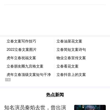
城市
。
蜿蜒流经于此的图们江是中国与朝鲜
天然的国境线，珲春东部又与俄罗斯滨海边
疆区的哈桑区接壤。
独特的地理位置让珲春拥有“雁鸣闻三国，虎
啸惊三疆；花开香三邻，笑语传三邦”的名
声，了解边境的故事也成为了人们到访此处
的重要理由之一。
防川村
想要最直观地感受三国交汇的历史，
是必到之地。据记载，隋唐时期，珲春的防
川就是举世闻名的“日本道海上丝绸之路”的
热点新闻
起点，唐代的经济文化、民俗宗教等由此传
到日本，从而促进了两国文化交流。
知名演员秦焰去世，曾出演