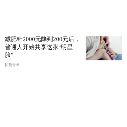
意。高达86%的森林覆盖率，让珲春无愧于
“国家森林城市”的称号。深吸一口林间清冽
的空气，仿佛能洗去五脏六腑的燥热。
减肥针2000元降到200元后，
广袤的绿海
滋养出
极其珍贵的“虎豹之乡”。
普通人开始共享这张“明星
珲春位于东北虎豹国家公园的核心区域，是
脸”
目前中国境内野生东北虎、东北豹重要的栖
惊蛰青年
息地区。