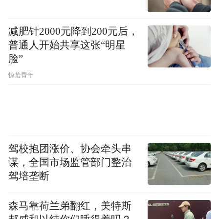
海权的标志，本应立于距图们江口20华里
（10公里）的地方，却被俄方私自立于距图
减肥针2000元降到200元后，
们江口20俄里（约21.34公里）处。
普通人开始共享这张“明星
脸”
惊蛰青年
驾校抱团涨价、协会牵头串
谋，全国市场监管部门整治
驾培垄断
森马靠荷兰弟翻红，美特斯