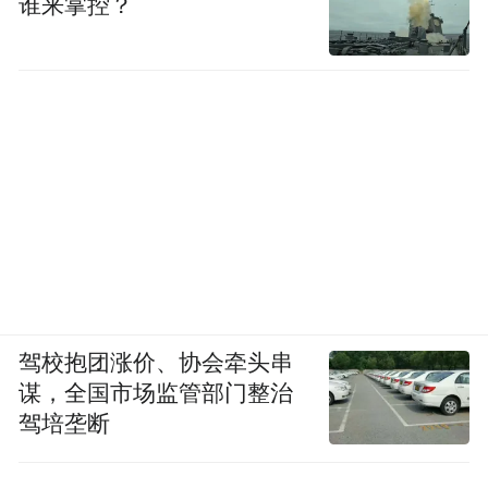
谁来掌控？
除了森林和虎豹，珲春的生态拼图还有重要
敬信湿地
一块——
。
与东北虎豹国家公园相邻的敬信湿地是东亚-
澳大利西亚候鸟迁徙路线上的重要驿站。这
里还有东北虎、东北豹等珍稀野生动物出
没，因此形成了独特的“鸟兽江湖”景观。
每年近百万只候鸟会在敬信湿地休养生息，
猛禽爱好者能在此幸运地看到白尾海雕、虎
头海雕这样的国家一级保护鸟类，而丹顶
驾校抱团涨价、协会牵头串
谋，全国市场监管部门整治
鹤、东方白鹳、白额雁等国家级保护鸟类也
驾培垄断
都是此处的常客。