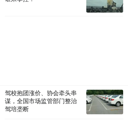
驾校抱团涨价、协会牵头串
谋，全国市场监管部门整治
驾培垄断
△来珲春，当然得吃帝王蟹。（图/视觉中国）