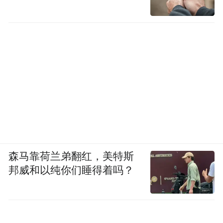
串，精髓就在于“大”字。
大片肉沉甸甸地穿
在铁签上，被木炭烘烤出油汪汪的汁水，蘸
料调上醋或啤酒、生鸡蛋，再添上搭配的辣
白菜、萝卜条，用苏子叶一裹，鲜嫩的烤肉
与植物清香在口中交织，令人欲罢不能。
特色的排骨筋、肚皮筋、筋皮、板筋、羊
腰、油边等部位口感更加丰富，烤串端上桌
后顾客还可以自己就着炭火烤至喜欢的熟
度。把亲手再加工过的大串送进口中的那一
森马靠荷兰弟翻红，美特斯
刻，能达成口感与调味上的极大满足。
邦威和以纯你们睡得着吗？
比东北烧烤更出名的，是珲春另一个让全国
帝王蟹
吃货都心驰神往的特产——
。珲春虽