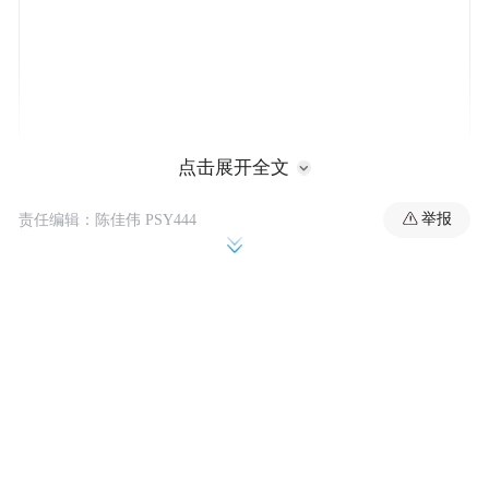
点击展开全文
举报
责任编辑：陈佳伟 PSY444
珲春
被葱郁森林覆盖的吉林小城
，就在盛夏
时节凭借凉爽的空气和丰富的美食，一举成
为了都市人能难得稍微“冷”静一下的避暑福
地。
01 珲春，一眼望三国