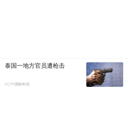
中俄边界现址，明确了中国拥有图们江出海
权。
如今土字牌已不再作为界碑，但每当新年第
一缕阳光照在珲春的土地上时，这座边陲小
镇的历史厚重感仍会萦绕在每一个到访此处
的人心中。
泰国一地方官员遭枪击
02 满眼绿意，避暑天堂
CCTV国际时讯
珲春能成为人们的避暑首选地，绝非仅靠地
它的
凉感
底气
还来
源于那一片浩瀚
理纬度。
的绿。
驱车驶入珲春地界，满目皆是深浅不一的绿