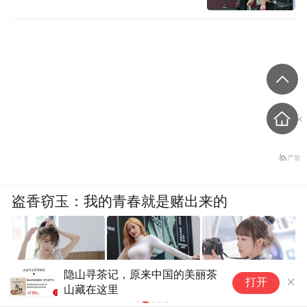
盗香窃玉：我的青春就是赌出来的
云端赴赤水，国学遇酱香！中国
20cm速
打开
郎・北京专属包机探秘庄园之旅
创业50ET
爽文