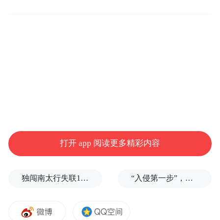
珲春的夏天到底有多凉快？
地处吉林省东部，延边朝鲜族自治州东南的
珲春市本就位于中纬度地区，西部、北部有
高山作天然屏障，东部又靠近日本海，气候
冬暖夏凉，8月份平均气温仅21.2 ℃。
尽管近年来珲春也偶有气温飙升至33℃以上
的日子，但与全国各地“出门就像被牛舔了”
打开 app 阅读更多精彩内容
的黏糊糊体感相比，这里实在是避暑天堂。
独闯南太行失联14天的女子已确认遇难，遗体在悬崖被找到
“入侵第一步”，与特朗普关系密切美企被曝强闯格陵兰岛
不过，如果来这里只是为了避暑，未免有点
浪费珲春自带传奇色彩的地理位置了。