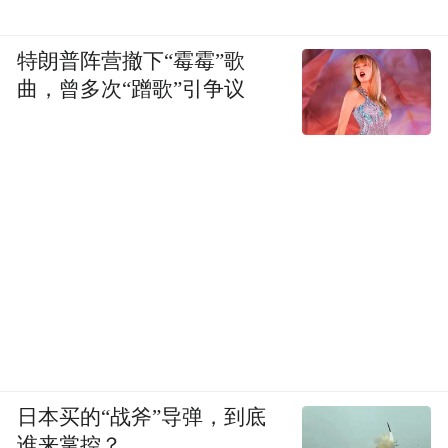
虽说许多人冲着螃蟹来到珲春，但珲春的大
黄贝、大马贝、野生北极贝等贝类同样值得
特朗普阵营撤下“霉霉”歌
曲，曾多次“蹭歌”引争议
一试。
无论是姜葱炒、香辣炒还是炭火烧，
吸一口鲜美的贝汁，足以令你忘记生活中的
所有烦恼。
日本买的“战斧”导弹，到底
谁来掌控？