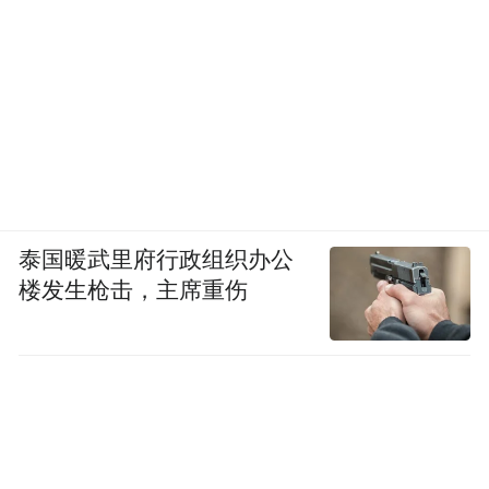
朝鲜族风味
海鲜固然量大管饱，扎根于此的
美食
更是消暑良伴。
一碗冰爽酸甜的朝鲜族冷面，面条筋道，浮
在汤中直冒冷气的大冰碴子瞬间驱散暑气。
桌上搭配着清脆爽口的辣白菜、软糯香甜的
打糕、热气腾腾的石锅拌饭……这些地道的
泰国暖武里府行政组织办公
朝鲜族美食，都在炎夏里让人胃口大开。
楼发生枪击，主席重伤
远离城市的热浪，珲春带给我们的是一种难
得的“重归和谐”的体验：
历史风云于此处交汇，多元文化最终和睦共
居；野生虎豹在森林边缘巡行，人与自然生