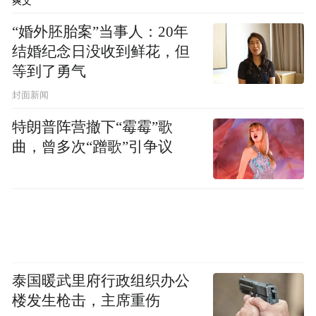
爽文
龙虎阁
登上防川的
，江风带着湿润的凉意拂
“婚外胚胎案”当事人：20年
面而来。东南方向，俄罗斯建筑清晰可见；
结婚纪念日没收到鲜花，但
西南侧，隔江的朝鲜田野村落尽收眼底。若
等到了勇气
是极目远眺，水天相接之处，还能看见波光
封面新闻
粼粼的日本海——这就是著名的“一眼望三
特朗普阵营撤下“霉霉”歌
国”景观。
曲，曾多次“蹭歌”引争议
防川之旅最有历史价值和纪念意义的，无疑
土字牌
”
界碑
是“
。
1860年中俄签订《北京条约》，沙俄割占了
中国大片领土。土字牌作为中国对黑顶子
泰国暖武里府行政组织办公
（今敬信镇全域）等地领土主权和图们江出
楼发生枪击，主席重伤