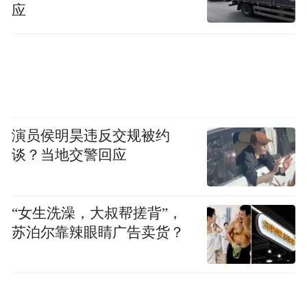
应
演员侯明昊违反交规被约
谈？当地交警回应
“女生洗澡，大叔帮搓背”，
苏泊尔靠辣眼睛广告卖货？