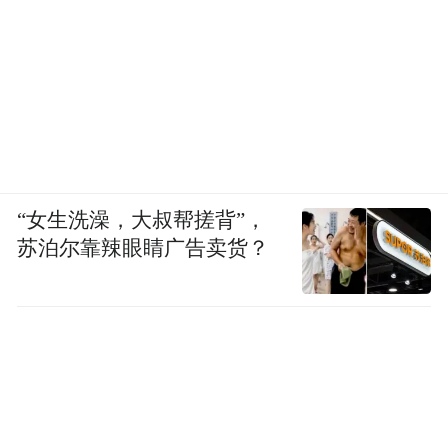
“女生洗澡，大叔帮搓背”，
苏泊尔靠辣眼睛广告卖货？