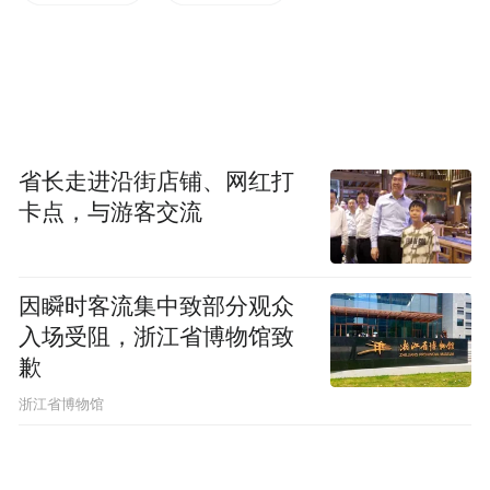
费，助力经营主体提升消费的服务水平，实
现供需两端的良性循环，更好满足人民日益
增长的美好生活需要。此外，两项政策到期
后，财政部也将开展效果评估，研究视情延
省长走进沿街店铺、网红打
长政策的期限，或扩大支持范围，和调整贷
卡点，与游客交流
款经办机构的范围。
图片来源：视觉中国
因瞬时客流集中致部分观众
入场受阻，浙江省博物馆致
“特别声明：以上作品内容(包括在内的视频、图片或音
歉
频)为凤凰网旗下自媒体平台“大风号”用户上传并发
布，本平台仅提供信息存储空间服务。
浙江省博物馆
Notice: The content above (including the videos,
pictures and audios if any) is uploaded and posted
by the user of Dafeng Hao, which is a social media