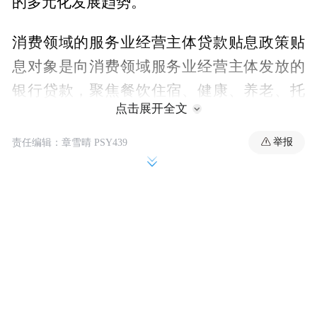
的多元化发展趋势。
消费领域的服务业经营主体贷款贴息政策贴
息对象是向消费领域服务业经营主体发放的
银行贷款，聚焦餐饮住宿、健康、养老、托
点击展开全文
育、家政、文化娱乐、旅游、体育等8类主要
消费服务领域。贴息比例为1个百分点，可以
举报
责任编辑：章雪晴 PSY439
贴息1年，上述领域的服务业经营主体单户享
受贴息的贷款规模最高是100万元，单户享受
贴息最高1万元。