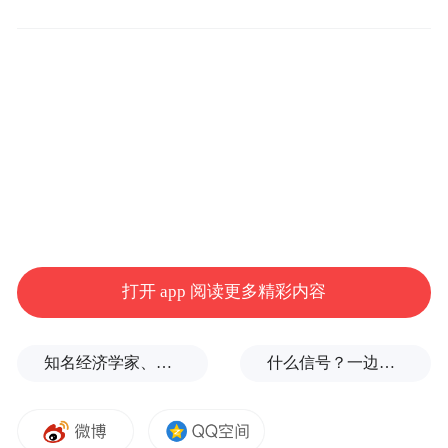
据介绍，当前，人民群众的消费需求日益呈
现出多层次、多样化的特点。两项贴息政策
分别从消费的需求端和供给端来发力，将财
政金融政策的着力点更多转向惠民生、促消
费。正值暑期，大众的旅游度假、休闲消
打开 app 阅读更多精彩内容
暑、影视打卡等消费需求旺盛。接下来还有
中秋佳节、十一假期，都是传统的消费旺
知名经济学家、教育家、出版人高希均辞世，享年90岁
什么信号？一边金价大跌，一边各国央行一直买
季。财政部将会同相关部门，督促地方和贷
款经办机构认真做好组织实施，充分发挥政
策的效能，以“真金白银”来助力居民更好消