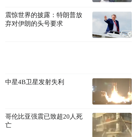
震惊世界的披露：特朗普放
▲ 蜡染
弃对伊朗的头号要求
来到这里，你一定要体验喝一道“拦门酒”，
感受苗族最隆重的迎客礼仪；还要亲手试一
笔蜡染，感受苗族妇女以刀为笔，以腊为
墨、以布为纸，一笔一划勾勒出图案。如星
中星4B卫星发射失利
辰纹、螺旋纹的图案记录了民族迁徙的历
史，龙纹、鱼纹、蝴蝶纹则寄托了人们对美
好生活的愿景。
哥伦比亚强震已致超20人死
六盘水｜农民画乡 × 火把节盛宴，在“中国凉
亡
都”触摸民族艺术新生