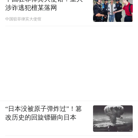
涉诈逃犯檀某落网
中国驻菲律宾大使馆
“日本没被原子弹炸过”！篡
改历史的回旋镖砸向日本