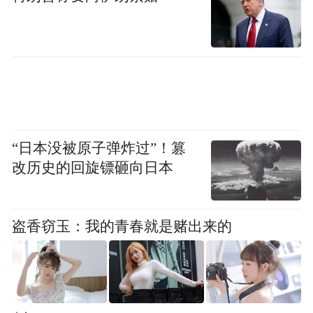
说。据记载，唐朝时期黔东南地区苗族首领
谢元琛曾身着 “百鸟衣” 入朝参见唐太宗，所
以也被誉为“穿在身上的苗族史诗”。
“日本没被原子弹炸过”！篡
改历史的回旋镖砸向日本
盗香窃玉：我的青春就是赌出来的
▲ 苗族姑娘的百鸟衣，被称为“穿在身上的史
诗”