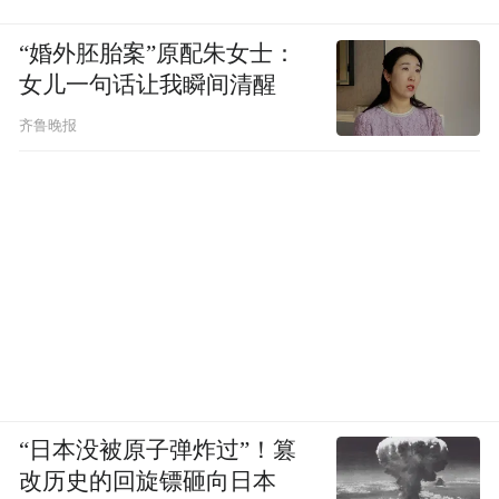
“婚外胚胎案”原配朱女士：
女儿一句话让我瞬间清醒
齐鲁晚报
“日本没被原子弹炸过”！篡
改历史的回旋镖砸向日本