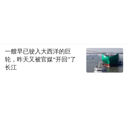
“特别声明：以上作品内容(包括在内的视频、图片或音
频)为凤凰网旗下自媒体平台“大风号”用户上传并发
布，本平台仅提供信息存储空间服务。
Notice: The content above (including the videos,
pictures and audios if any) is uploaded and posted
by the user of Dafeng Hao, which is a social media
一艘早已驶入大西洋的巨
platform and merely provides information storage
轮，昨天又被官媒“开回”了
space services.”
长江