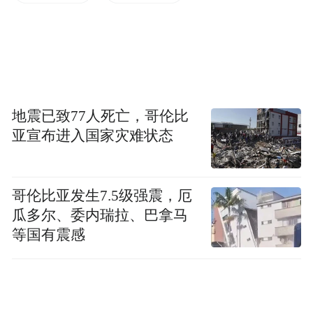
新响彻云霄。
地震已致77人死亡，哥伦比
亚宣布进入国家灾难状态
哥伦比亚发生7.5级强震，厄
瓜多尔、委内瑞拉、巴拿马
来到这里，如果赶上村超比赛日，你可以与
等国有震感
数万人同唱一首感恩之歌，看榕江的夜空因
篝火和歌声而闪亮。当然在榕江，可以探寻
的不仅有赛事重启的密码，更有榕江人对文