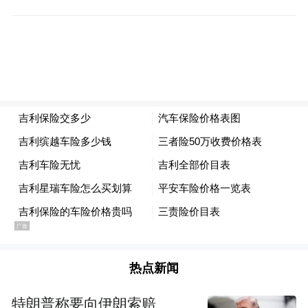
化的坚守和对生活的热爱。
在榕江县摆贝村这座藏在月亮山深处、海拔
近1400米的古老村寨，苗族姑娘们正披着“百
热点新闻
鸟衣”起舞。“百鸟衣”是由苗绣刺绣而成每一
针绣线都绣着蝴蝶妈妈的神话、吉宇鸟的传
特朗普称要向伊朗索赔