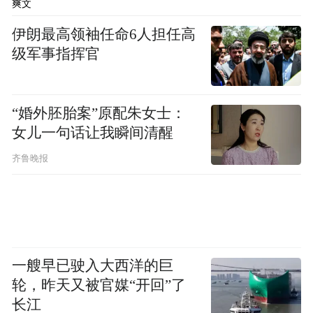
爽文
伊朗最高领袖任命6人担任高
级军事指挥官
“婚外胚胎案”原配朱女士：
女儿一句话让我瞬间清醒
齐鲁晚报
一艘早已驶入大西洋的巨
轮，昨天又被官媒“开回”了
长江