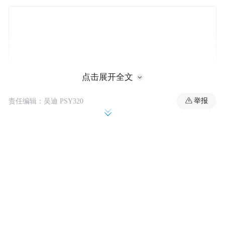
点击展开全文
举报
责任编辑：吴迪 PSY320
榕江｜“村超”重生 × 百鸟衣苗寨，一场足球
与史诗的交响
谁说乡村不能点燃世界级的热情？在榕江，
足球从不只属于专业赛场——它是菜农、电
工、学生、绣娘共同的热血战场。