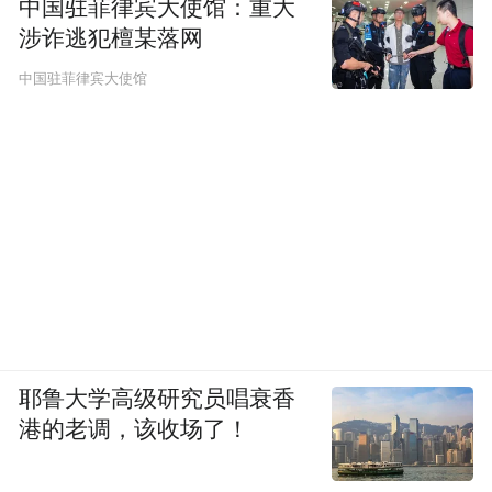
中国驻菲律宾大使馆：重大
进了各民族之间的交往交流。当篝火燃起，
涉诈逃犯檀某落网
不同民族在火光中舞动的不只是肢体，更是
中国驻菲律宾大使馆
对生命的礼赞。
游在六盘水，不可错过的体验，还可以是穿
上彝家服饰、跳进篝火圆圈，尝一口刺梨饮
品，也可以是在高原清风中所聆听的多声部
民歌合唱……
何为贵州：不仅有山与水，更有深植于这片
土地的精神内核
耶鲁大学高级研究员唱衰香
港的老调，该收场了！
贵州之美，是荔波的碧水、黄果树的飞瀑，
也是深植于这片土地的精神内核。贵州之