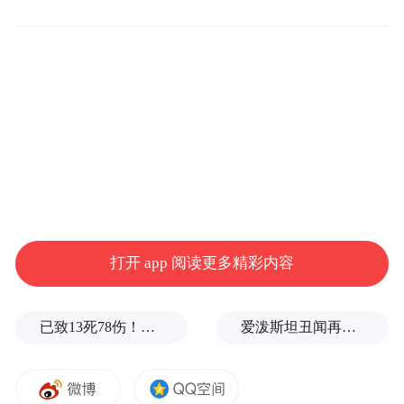
打开 app 阅读更多精彩内容
2025年6月24日，榕江被一场超30年一遇的
特大洪水无情吞噬，但就在短短一个月内，
已致13死78伤！这是乌方对俄本土发动的最致命袭击之一
爱泼斯坦丑闻再曝新线索！美国顶级艺术学校爆70起性侵黑幕，近50名成年人被指控
榕江完成了一场奇迹般的重生，而因洪涝灾
害按下“暂停键”的贵州“村超”联赛，再次重
新开赛：近8000㎡的草坪重新铺就，芦笙重