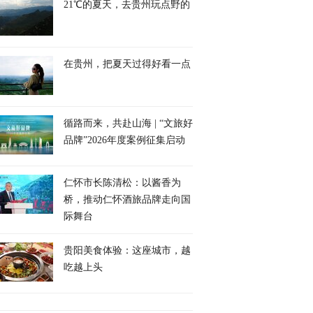
21℃的夏天，去贵州玩点野的
在贵州，把夏天过得好看一点
循路而来，共赴山海 | “文旅好
品牌”2026年度案例征集启动
仁怀市长陈清松：以酱香为
桥，推动仁怀酒旅品牌走向国
际舞台
贵阳美食体验：这座城市，越
吃越上头