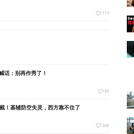
117
喊话：别再作秀了！
82
拦截！基辅防空失灵，西方靠不住了
350