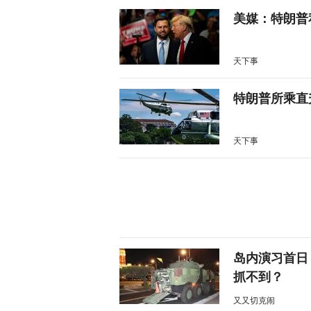
美媒：特朗普
天下事
特朗普所乘直
天下事
岛内演习首日
抓不到？
又又切克闹