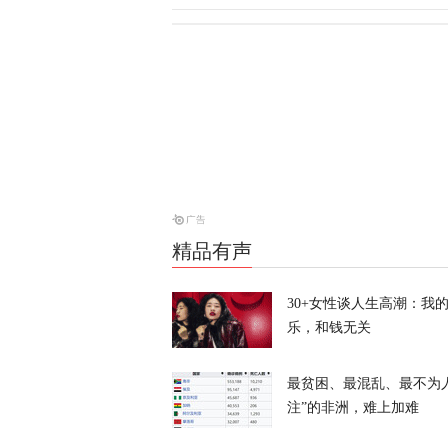
俄方痛斥日本
罗斯
天下事
西班牙前线观
命游向欧洲？
凤凰大参考
精品有声
一个月囤20
寻味？
30+女性谈人生高潮：我
乐，和钱无关
又又切克闹
最贫困、最混乱、最不为
注”的非洲，难上加难