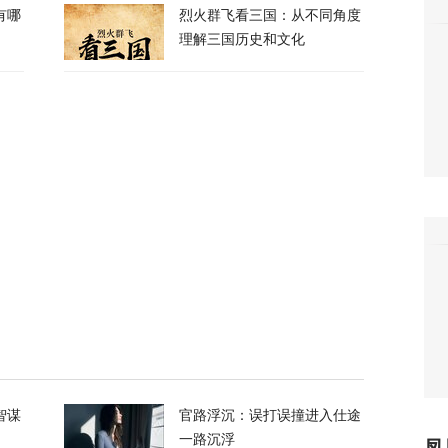
有哪
烈火群飞看三国：从不同角度
理解三国历史和文化
朗普与美防长爆发激烈争执
124
们所有人！”反特朗普右翼密会，拟推卡尔森备
37
长看上你了”，背后有大问题
749
电、运费暴涨……百年一遇大旱席卷欧洲重创
智谋
官路浮沉：误打误撞进入仕途
一路沉浮