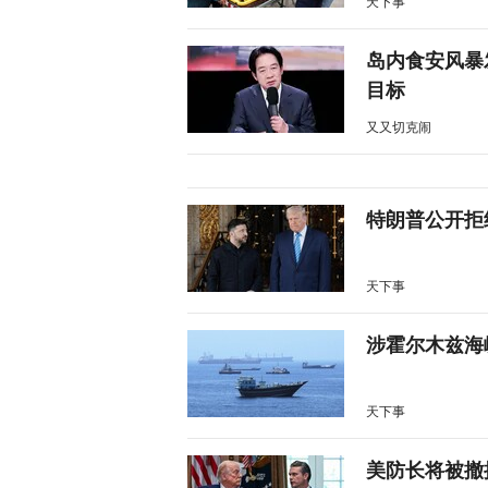
天下事
岛内食安风暴
目标
又又切克闹
特朗普公开拒
天下事
涉霍尔木兹海
天下事
美防长将被撤