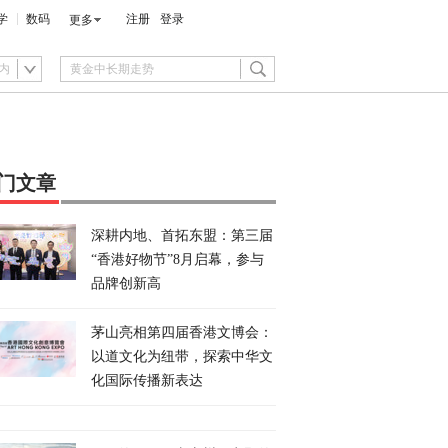
学
数码
注册
登录
更多
内
门文章
深耕内地、首拓东盟：第三届
“香港好物节”8月启幕，参与
品牌创新高
茅山亮相第四届香港文博会：
以道文化为纽带，探索中华文
化国际传播新表达