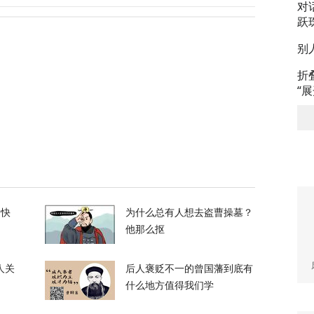
对
跃
政客广岛致辞：不提美国是投弹国，却批评俄
别
373
折
“
察：一条社交媒体视频，为何让上万年轻人赌
39
万吨！美国囤铜量或破百年纪录，背后意图耐人
的快
为什么总有人想去盗曹操墓？
他那么抠
8
人关
后人褒贬不一的曾国藩到底有
什么地方值得我们学