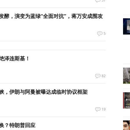
57
发酵，演变为蓝绿“全面对抗”，蒋万安成围攻
5
绝泽连斯基！
82
峡，伊朗与阿曼被曝达成临时协议框架
19
换？特朗普回应