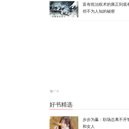
富有统治权术的雍正到底
些不为人知的秘密
美媒爆料：特
天下事
“他背叛了我
战2028大选
天下事
风声丨“冯院
风声
好书精选
炸河床、停核
步步为赢：职场总离不开
经济
和女人