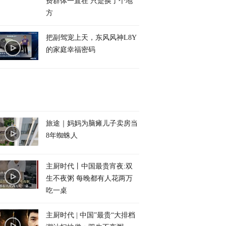
费群体一直在 只是换了个地
方
把副驾宠上天，东风风神L8Y
的家庭幸福密码
旅途｜妈妈为脑瘫儿子卖房当
8年蜘蛛人
主厨时代丨中国最贵宵夜:双
生不夜粥 每晚都有人花两万
吃一桌
主厨时代 | 中国”最贵“大排档