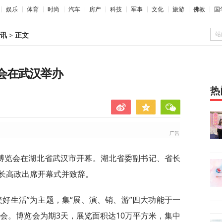
娱乐
体育
时尚
汽车
房产
科技
军事
文化
旅游
佛教
国
站
讯
>
正文
览会在武汉举办
热
产业博览会在湖北省武汉市开幕。湖北省委副书记、省长
长高政出席开幕式并致辞。
美好生活”为主题，集“展、演、销、游”四大功能于一
参会。博览会为期3天，展览面积达10万平方米，集中