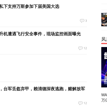
私下支持万斯参加下届美国大选
3
升机遭遇飞行安全事件，现场监控画面曝光
凤
12
，台军丢盔弃甲，赖清德深夜逃跑，赌解放军
W
万
12