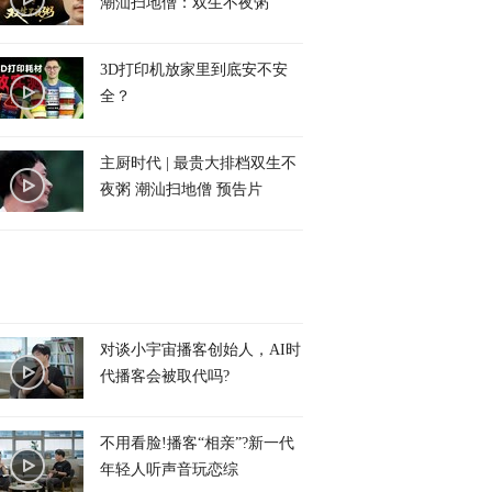
潮汕扫地僧：双生不夜粥
3D打印机放家里到底安不安
全？
主厨时代 | 最贵大排档双生不
夜粥 潮汕扫地僧 预告片
对谈小宇宙播客创始人，AI时
代播客会被取代吗?
不用看脸!播客“相亲”?新一代
年轻人听声音玩恋综