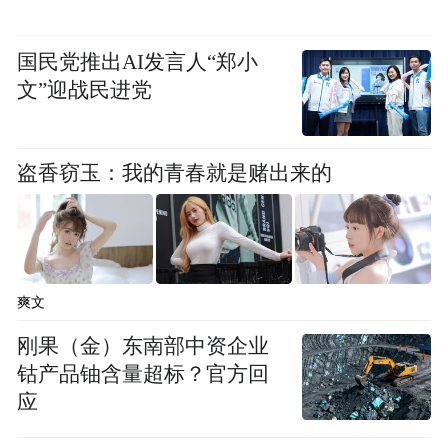
国民党推出AI发言人“郑小
文”迎战民进党
盗香窃玉：我的青春就是赌出来的
闪电新闻、大众日报、大众新闻客户端、中
国山东网、齐鲁晚报、海报新闻等省级媒体
发表青岛籍电影人采访切片300余篇。同时，
爽文
凤凰网等多家媒体对《跟着电影去旅行青岛
刚果（金）东南部中资企业
市文化和旅游局专题推介会》进行重点报道
钴产品铀含量超标？官方回
和深度传播，稿件播放量超3000万，充分展
应
示青岛新形象。