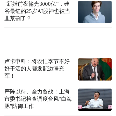
“新婚前夜输光3000亿”，硅
青岛市文化和旅游局4月27日举办爱看电影嘉
谷最红的25岁AI股神也被当
年华、跟着电影去旅游文旅专题推介会，通
韭菜割了？
过明星效应与多平台联动实现显著传播效
果。活动影响力层面，黄晓明、范丞丞两位
大使的聘任成为核心话题，其中范丞丞在微
博发布的活动现场照片曝光超3000万，相关
话题#范丞丞青岛文旅推广大使阅读量破1900
卢卡申科：将农忙季节不好
万，其抖音同步内容播放量达600万次，粉丝
好干活的人都发配边疆充
军！
互动带动二次传播效应明显。
严阵以待、全力备战！上海
媒体报道方面，中新社、山东卫视等30余家
市委书记检查调度台风“白海
主流媒体进行现场报道，关于“跟着电影去旅
豚”防御工作
游文旅专题推介会”全网媒体发稿量突破230