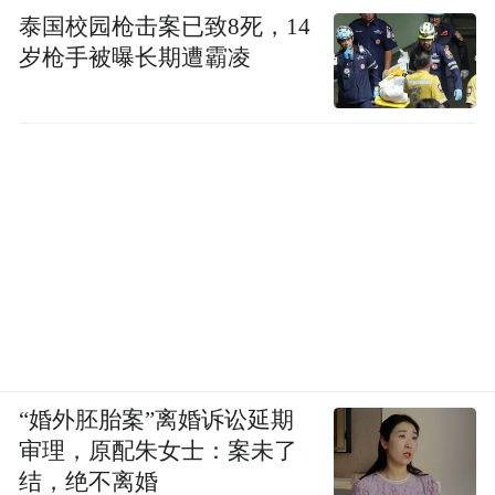
明星齐聚星光岛”更以60万+播放量刷屏热
泰国校园枪击案已致8死，14
榜，引爆全网青岛热。
岁枪手被曝长期遭霸凌
“婚外胚胎案”离婚诉讼延期
审理，原配朱女士：案未了
结，绝不离婚