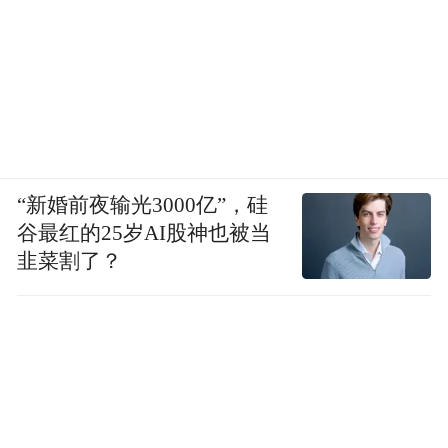
by the user of Dafeng Hao, which is a social media
platform and merely provides information storage
space services.”
“新婚前夜输光3000亿”，硅
谷最红的25岁AI股神也被当
韭菜割了？