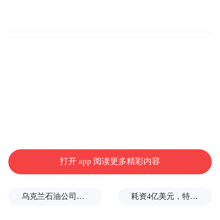
以下为案例介绍：
一、品牌案例概述
4月27日，第二十届中国电影华表奖颁奖活动
打开 app 阅读更多精彩内容
在青岛西海岸新区星光岛举行，数百位电影
界代表出席，与全国电影观众共同见证中国
乌克兰石油公司设施遭遇大规模袭击
耗资4亿美元，特朗普的白宫宴会厅修建项目被叫停
电影荣誉时刻。活动期间，来自中央、省市