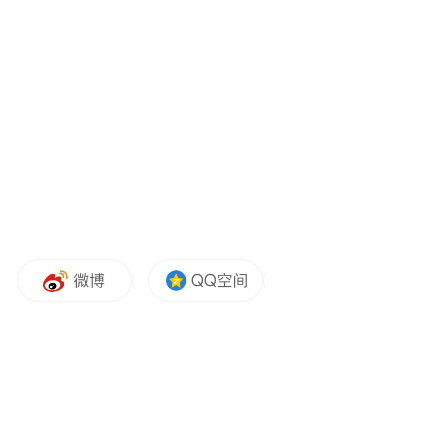
近百家媒体参会报道，在主流媒体聚焦报道
会议内容前提下，大会出现了多个“刷屏”级
新媒体产品，网络互动热度高、传播范围
广，推动活动影响力不断拔高出圈，提升华
表奖在海内外的知名度与影响力，全面展示
青岛“活力海洋之都、精彩宜人之城”的国际
大都市形象。
二、品牌营销策略
华表奖期间，青岛华表奖相关主题报道共有
544447篇报道。在传播发展趋势中，该事件
全网声量最高峰出现在4月27日，共产生
197617条传播信息。人民网、新华社、中央