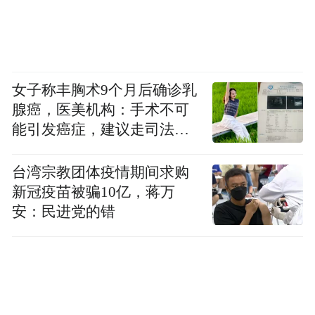
篇，主流平台曝光量预估覆盖1000万人次。
社交平台热度呈现爆发式增长，线上话题#爱
看电影嘉华曝光5000万，品牌曝光度方面，
活动通过“电影+文旅”场景融合，将栈桥、八
女子称丰胸术9个月后确诊乳
大关、奥帆中心、里院等景点植入明星宣传
腺癌，医美机构：手术不可
内容，预计带动全网城市形象曝光超5亿次。
能引发癌症，建议走司法途
径
台湾宗教团体疫情期间求购
新冠疫苗被骗10亿，蒋万
安：民进党的错