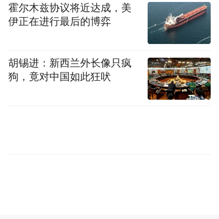
霍尔木兹协议将近达成，美
广播电视总台、中国日报、中新社等多家中
伊正在进行最后的博弈
央媒体对活动进行多角度全方位宣传。央视
新闻客户端通过央视电影频道视频号、抖音
号等新媒体平台开播《主播遇见电影》《爱
胡锡进：新西兰外长像只疯
狗，竟对中国如此狂吠
看电影嘉年华》《爱看电影的100个理由》等
话题专栏，发布短视频215条，其中，由央视
主持人康辉出镜拍摄的《电影之都青岛为什
么不叫红岛黄岛》稿件热度居高不下，被40
余家中央省级媒体转发，《在青岛奔赴电影
的春天》播放量超百万。《青岛文旅宣传推
广大使黄晓明担任总台大巴车001号导游》讲
述了青岛与电影的不解之缘，让更多电影人
了解到青岛的美景，视频一经发出被数十家