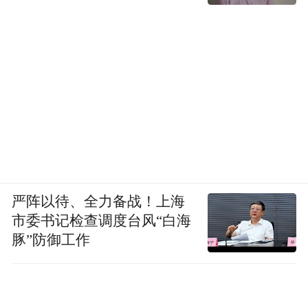
媒体报道方面，中新社、山东卫视等30余家
主流媒体进行现场报道，关于“跟着电影去旅
游文旅专题推介会”全网媒体发稿量突破230
篇，主流平台曝光量预估覆盖1000万人次。
社交平台热度呈现爆发式增长，线上话题#爱
看电影嘉华曝光5000万，品牌曝光度方面，
活动通过“电影+文旅”场景融合，将栈桥、八
大关、奥帆中心、里院等景点植入明星宣传
内容，预计带动全网城市形象曝光超5亿次。
严阵以待、全力备战！上海
市委书记检查调度台风“白海
“特别声明：以上作品内容(包括在内的视频、图片或音
豚”防御工作
频)为凤凰网旗下自媒体平台“大风号”用户上传并发
布，本平台仅提供信息存储空间服务。
Notice: The content above (including the videos,
pictures and audios if any) is uploaded and posted