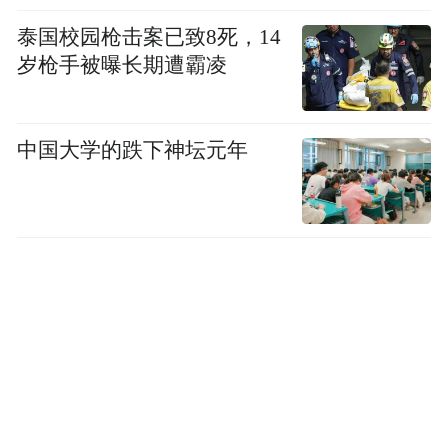
泰国校园枪击案已致8死，14
岁枪手被曝长期遭霸凌
三、品牌传播效果
中国大学的跌下神坛元年
第二十届华表奖期间，青岛市文化和旅游局
通过由微信公众号、微博、抖音、
Facebook、Instagram等账号组成的新媒体矩
阵共计输出200余条图文/视频，播放量超500
万，其中“张译获优秀男演员”单条微博流量
近30万，“范丞丞获颁青岛文旅宣传推广大
使”单条微博流量14.5万；话题#跟着华表游
青岛#阅读量302w，22家媒体发布相关报