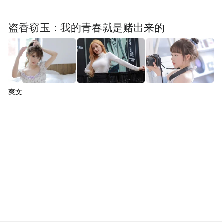
道；#范丞丞获颁青岛文旅推广大使#阅读量
1200w，青岛日报等12家媒体报道；微信公
盗香窃玉：我的青春就是赌出来的
众号策划推出《跟着电影游青岛》专栏，原
创《来趟华表奖，明星都在安利青岛》《央
视主播带你打卡青岛和电影的百年情缘》等
爽文
多条推文，及时转载华表奖最新动态，发布
《华表奖嘉宾阵容公布！数百位电影人将亮
相青岛→》《第二十届中国电影华表奖，获
奖名单公布！》等信息；活动期间，抖音、
快手、视频号强势输出57条视频，斩获205万
播放量！“青岛启幕预告”“黄晓明喊话”“任嘉
伦邀约”三条本土明星视频成流量担当，单条
破10万+；“第二十届华表奖在青岛举行，众