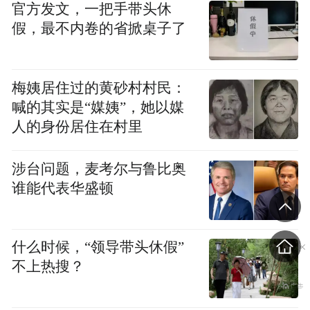
官方发文，一把手带头休
此后，“只有河南”话题在网络上继续升温，
假，最不内卷的省掀桌子了
引来张泽群、施一公等诸多社会名人为家乡
声援，IP声量一路大增。
梅姨居住过的黄砂村村民：
（二）开业当天
喊的其实是“媒姨”，她以媒
人的身份居住在村里
一场发布会正式拉开了由“幻城”转向“戏剧”
的内容释放。“麦熟开城”的营销节奏将戏剧
涉台问题，麦考尔与鲁比奥
与粮食、戏剧与土地、戏剧与生存的精神联
谁能代表华盛顿
结紧紧捆绑在一起，令热度达到最高点。自
此，“幻城”由颜值转向内涵，吸引无数观众
什么时候，“领导带头休假”
前来打卡探索，实现了营销的长尾效应。
不上热搜？