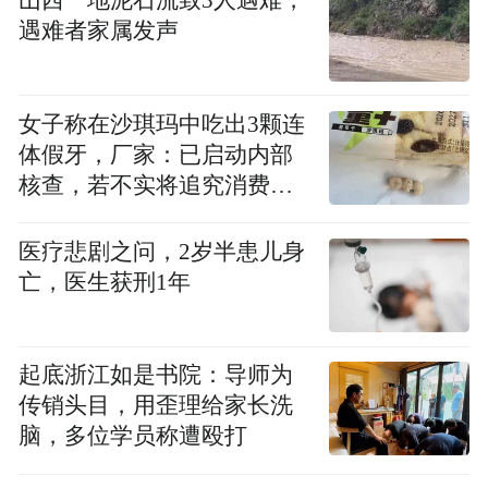
山西一地泥石流致3人遇难，
发、长尾的生命周期。通过内容释放节奏令
遇难者家属发声
营销事半功倍。回顾“只有河南”的登台亮相
过程，遵循着河南——幻城——戏剧——攻
略的内容释放节奏。
女子称在沙琪玛中吃出3颗连
体假牙，厂家：已启动内部
（一）开业前期
核查，若不实将追究消费者
诬陷责任
“只有河南”宣发团队以微信为信息源，微博
医疗悲剧之问，2岁半患儿身
亡，医生获刑1年
为主阵地，借助社会化营销事件精准覆盖河
南及艺术/设计圈层，令戏剧幻城话题又一次
爆红，通过营销事件成功吸引设计领域受众
起底浙江如是书院：导师为
主动关注传播。如2020年11月13日，“只有河
传销头目，用歪理给家长洗
南·戏剧幻城”微信公众号发布首篇推文，邀
脑，多位学员称遭殴打
请河南人秦朔撰稿《我不是一个河南人》。