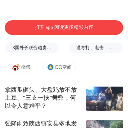
打开 app 阅读更多精彩内容
8国外长联合谴责以色列侵犯加沙
遭毒打、电击，逃生男子亲述被卖诈骗园区遭遇
拿西瓜砸头、大盘鸡放不放
土豆、“三支一扶”舞弊，何
以令人意难平？
强降雨致陕西镇安县多地发