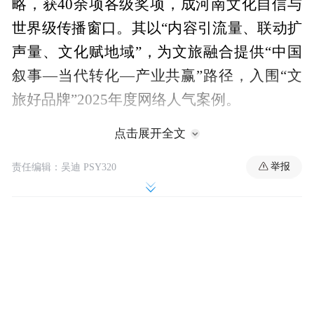
略，获40余项各级奖项，成河南文化自信与
世界级传播窗口。其以“内容引流量、联动扩
声量、文化赋地域”，为文旅融合提供“中国
叙事—当代转化—产业共赢”路径，入围“文
旅好品牌”2025年度网络人气案例。
点击展开全文
网络人气案例评选周期为9月27日-10月13日
24时，经推委会与提名人联合推荐的30个案
举报
责任编辑：吴迪 PSY320
例通过大众网络投票环节，最终票数前三名
将获颁“文旅好品牌”2025年度网络人气文旅
品牌，该结果独立产生，不占用70个入选案
例名额。