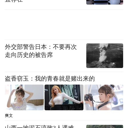
体验，向世界讲述河南故事、中国故事。
外交部警告日本：不要再次
走向历史的被告席
盗香窃玉：我的青春就是赌出来的
二、品牌营销策略
“只有河南·戏剧幻城”的IP营销，大到项目入
爽文
市，小到事件营销，都有预埋、上量、爆