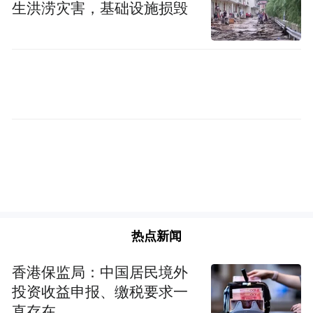
生洪涝灾害，基础设施损毁
以下为案例介绍：
一、品牌案例概述
只有河南·戏剧幻城，是建业集团联袂王潮歌
导演共同创作的一部创新文化作品，总占地
622亩，项目核心区是一座单边长328米、高
15米的幻城。幻城内拥有21个大大小小的剧
场、总时长近700分钟不重复的剧目，是目前
热点新闻
中国规模最大、演出时长最长的戏剧聚落群
之一。项目以厚重深远的中原文化为题材，
香港保监局：中国居民境外
以戏剧艺术为手段，结合数字技术赋能文旅
投资收益申报、缴税要求一
直存在