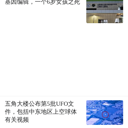
基因编辑，一个6岁女孩之死
省力的消费体验，出行时更关注行程节奏是
否舒缓、服务是否贴心。针对该客群在设施
与服务上进行了诸多贴心设计。列车内部围
绕适老化、舒适化进行功能升级，增设扶
手、防滑地垫、智能感应紧急呼叫装置、
AED装置、轮椅渡板等必要功能设备，全方
位保障老年旅客的行动安全与便捷。在旅行
节奏上，星光列车的行程设计契合中老年群
体“慢旅行”的偏好，让他们能够悠然欣赏沿
途风景，深度体验旅游目的地的文化与风
情，满足其追求惬意生活、享受悠闲时光的
五角大楼公布第5批UFO文
心理需求。
件，包括中东地区上空球体
有关视频
3.亲子家庭：以有孩子的家庭为主，年龄跨