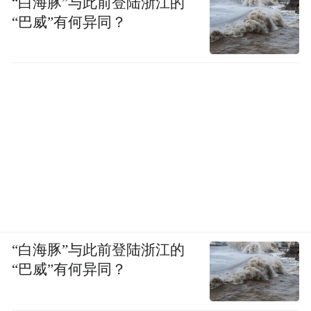
“白海豚”与此前登陆浙江的
通过特色展位设计、产品展示、现场互动等
“巴威”有何异同？
方式，向行业内外展示品牌形象和产品优
势；与各地旅游机构、旅行社建立合作关
系，拓展品牌营销渠道。
（6）举办品牌活动：在主要客源地城市举办
品牌发布会、新品推介会、主题体验活动
等。邀请媒体、旅游达人、旅行社代表等参
加，通过精彩的节目表演、产品介绍、互动
体验等环节，提升品牌在当地的知名度和影
响力。
“白海豚”与此前登陆浙江的
“巴威”有何异同？
（7）与景区、酒店合作推广：与沿线优质景
区、酒店开展合作推广活动。在景区、酒店