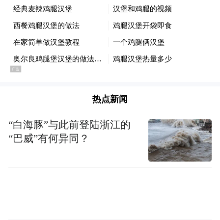
“星光列车”以滇为始，跨境老挝，漫游中
国，行驶于壮美山河、秘境之巅。包含“星光
·澜湄号”（国际线）和“星光·燕赵号”（国内
线）两大主题列车。以“铁路+文旅+体验”为
核心，将传统火车旅行升级为集文化展示、
热点新闻
互动体验、美食娱乐于一体的移动文旅综合
体，让乘客在旅途中享受沉浸式文化盛宴。
“白海豚”与此前登陆浙江的
“巴威”有何异同？
“星光·澜湄号”主打中老跨境及云南小环线旅
游，深度契合“一带一路”和“旅游报国，服务
大众”战略，融入“一带一路”建设，深入贯彻
落实“文旅融合、交旅融合”发展理念，是国
内首个跨境旅游列车项目，全车以高品质体