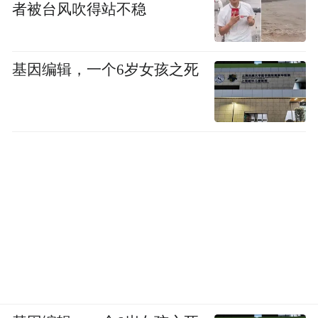
者被台风吹得站不稳
（一）人群针对策略
深入剖析核心用户群体特征，为精准营销奠
基因编辑，一个6岁女孩之死
定基础。
1.高净值群体：该群体具备较高的消费能力
和追求高品质生活的意愿，对文旅体验有着
独到的见解和期待。重点推出定制化、高端
化的旅游列车产品，如高品质住宿、24小时
专属管家服务、定制餐饮等，满足其对奢华
与舒适的需求。
2.银发群体：年龄在55岁及以上，消费习惯
偏向谨慎，注重性价比与便利性，追求省心