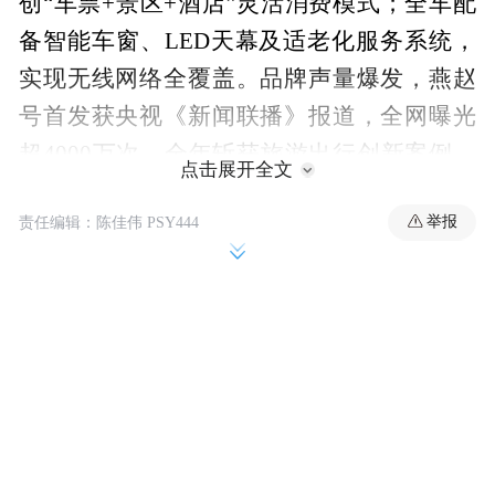
创“车票+景区+酒店”灵活消费模式；全车配
备智能车窗、LED天幕及适老化服务系统，
实现无线网络全覆盖。品牌声量爆发，燕赵
号首发获央视《新闻联播》报道，全网曝光
超4000万次，全年斩获旅游出行创新案例、
点击展开全文
金选旅行线路等五项行业大奖，以“铁路+文
举报
责任编辑：陈佳伟 PSY444
旅+科技”重塑产业标杆，入围“文旅好品牌”
2025年度网络人气案例。
网络人气案例评选周期为9月26日-10月13日
24时，经推委会与提名人联合推荐的30个案
例通过大众网络投票环节，最终票数前三名
将获颁“文旅好品牌”2025年度网络人气文旅
品牌，该结果独立产生，不占用70个入选案