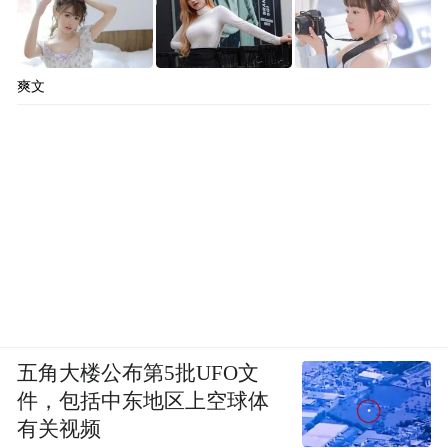
文化的异同，以文化为媒介促进澜湄流域文
明互鉴，生动诠释“一带一路”民心相通内
涵。针对中老年客群设计慢旅行、深体验产
爽文
品，通过手作工坊、文化沙龙等形式强化社
交属性与情感共鸣，如滇西慢时光线路安排
东巴文书写活动，参观锦绣展览，游览丽江
古城等，感受非遗古城的历史韵味与纳西族
的独特文化。
（2）星光·燕赵号
①承德方向：皇家非遗与满蒙风情。“从避暑
五角大楼公布第5批UFO文
山庄到塞北匠乡”——皇家技艺、满蒙民俗与
件，包括中东地区上空球体
有关视频
生态非遗。