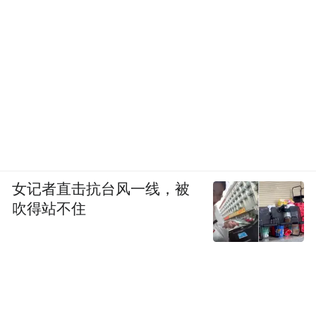
设置品牌宣传展示区，摆放宣传资料、播放
宣传视频；推出“景区+列车+酒店”组合旅游
产品，互相引流，实现合作共赢。
（8）开展公益活动，如文化扶贫、文物保护
等，树立项目的良好社会形象。
2.全渠道引爆
女记者直击抗台风一线，被
吹得站不住
（1）线上爆发
直播带货：联合头部主播开设专场，设置“秒
杀价”等优惠活动，吸引用户观看并下单。定
期开展在线旅游直播活动，邀请旅游达人、