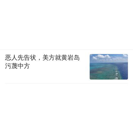
光军阵鼓乐、老龙头祭海习俗；
海洋非遗：秦皇岛贝雕、昌黎皮影戏、太平
鼓舞；
民俗非遗：昌黎地秧歌、山海关浑锅、北戴
恶人先告状，美方就黄岩岛
河渔民号子；
污蔑中方
③沉浸产品体验
在实景演出中植入满族八角鼓演奏、木兰围
场狩猎号子等非遗元素，观众可领取“八旗
灯”参与灯光互动。
以“满汉全席”为灵感设计精简版非遗宴（改