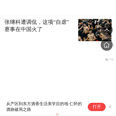
员进行专项培训，提升产品线下推广效果。
户外广告：在火车站、汽车站、机场、城市
张继科遭调侃，这项“自虐”
主干道等人员密集的场所投放户外广告，如
赛事在中国火了
广告牌、灯箱、LED显示屏等，提高品牌的
曝光度。
报纸和杂志：在党央媒体、行业媒体、地方
报纸、旅游杂志等媒体上发布“星光列车”的
广告和宣传文章，针对本地居民和周边城市
居民进行宣传。
3.数据监控与调优
从产区到东方酒香生活美学目的地 仁怀的
从"打卡式旅
打开
酒旅破局之路
外浪潮下的
基因编辑，一个6岁女孩之死
建立实时看板，监测UV转化率、客单价、渠