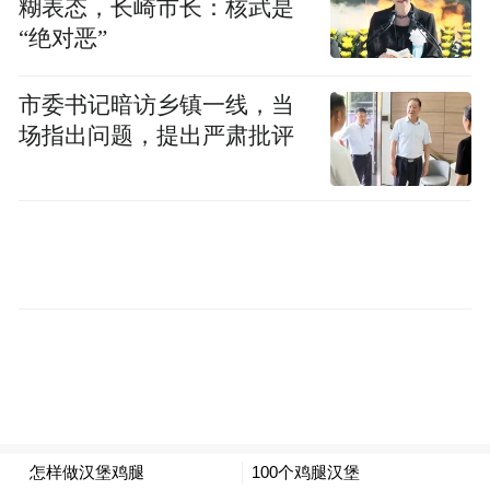
糊表态，长崎市长：核武是
核心业务方向为特色旅游列车的投资与运
“绝对恶”
营，计划以中老铁路旅游线路和云南省核心
市委书记暗访乡镇一线，当
旅游线路为起点，在全国范围内进行拓展，
场指出问题，提出严肃批评
中旅星光公司力争在“十五五”期间成为中国
领先的高品质旅游列车运营商。
“星光列车”是中旅星光公司在中国旅游集团
“交通强国”战略和中旅资本“新兴产业孵化平
台”定位下，倾心打造的全国性旅游列车品
牌，是落实国家“交旅融合”战略的创新之
作。通过将铁路交通与高品质旅游服务相结
合，开创了全新的旅游模式，为铁旅融合发
展开辟了新路径。