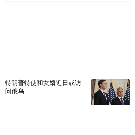
度较大，格外注重产品安全性与互动性，期
望通过消费为孩子带来寓教于乐的体验。星
光列车为亲子家庭营造了丰富多样的互动场
景，如绘画、脱口秀、非遗技艺体验等。
4.Z时代年轻客群：年龄集中在18-35岁，热
衷网红打卡，追求独特体验，乐于尝试新鲜
事物，注重社交分享属性。“星光列车”以“文
特朗普特使和女婿近日或访
化+科技+旅游”为核心理念，集观光、餐饮、
问俄乌
娱乐于一体，对年轻客群具有极大的吸引
力。
5.入境客群：随着中国旅游市场的日益开放