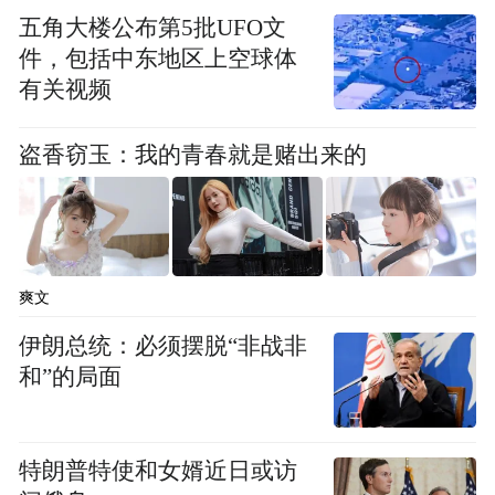
验和绿色低碳为特色，开发了一套领先的综
五角大楼公布第5批UFO文
件，包括中东地区上空球体
合管理系统，是国内绿色环保标准最高的、
有关视频
首个实现无线网络全覆盖的、首个配备旅游
列车智能信息化系统的旅游列车。列车将交
盗香窃玉：我的青春就是赌出来的
通与旅游紧密结合，串联中国与老挝两国的
自然风光与人文风情，促进中老两国沿线地
区经济、文化、旅游交往。
爽文
“星光·燕赵号”是中旅星光公司深入贯彻京津
伊朗总统：必须摆脱“非战非
冀协同发展战略，积极响应《关于增开银发
和”的局面
旅游列车促进服务消费发展的行动计划》政
策号召，联合河北省发改委、国铁北京局集
团打造的京津冀首列全景观光旅游列车，以
特朗普特使和女婿近日或访