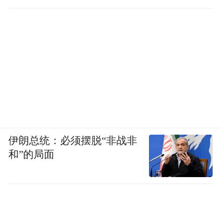
皇家非遗：避暑山庄宫廷造办技艺（珐琅、
刺绣）、滕氏布糊画、丰宁满族剪纸；
民俗非遗：二贵摔跤、宽城背杆、满族八大
碗；
生态非遗：承德杏仁茶制作技艺、桦皮画、
滕氏布糊画（国家级非遗）。
伊朗总统：必须摆脱“非战非
②秦皇岛方向：山海长城与海洋非遗。“长城
和”的局面
脚下，渤海之滨”——长城戍边文化、海洋手
工艺与渔家民俗。
长城非遗：山海关长城砖窑烧制技艺、戚继