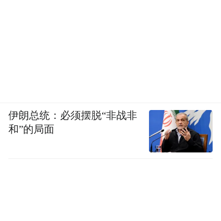
列、银发旅游专列、冰雪专列等，每节车厢
围绕主题进行装饰布置，营造浓厚的主题氛
围。
（2）定制化旅游产品。面向大客户的特殊需
求，开行定制化旅游列车，如企业团建、旅
行社批量采购，绑定地面资源提升收益。
伊朗总统：必须摆脱“非战非
和”的局面
（3）自由组合产品。单程车票或单程车票
+X（附加服务）。比如车票+餐饮、车票+接
驳用车、车票+酒店、车票+景区门票、车票
+综合套餐。
3.行程内容