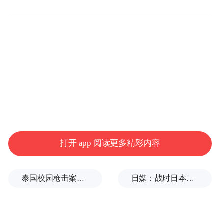
例名额。
打开 app 阅读更多精彩内容
泰国校园枪击案致9死，枪手父亲道歉
日媒：战时日本多所大学进行输血人体实验，向患者注射动物血