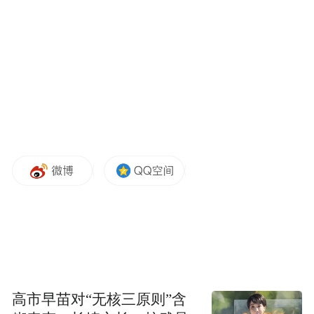
以下为案例介绍：
一、品牌案例概述
中旅星光旅游列车（北京）有限公司（以下
简称“中旅星光公司”）作为中国旅游集团投
资和资产管理有限公司（以下简称“中旅资
本”）的全资子公司，成立于2024年2月5日，
高市早苗对“无核三原则”含
注册资本9,000万元，下设云南分公司。公司