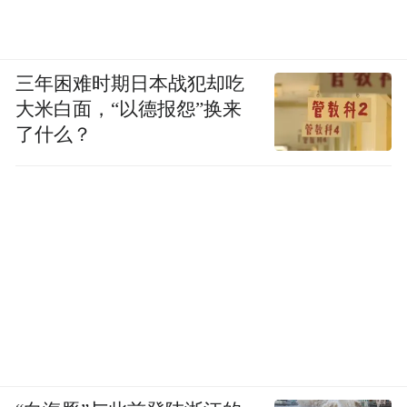
域达人合作，邀请其发布“测评笔记”，借助
达人影响力扩大产品曝光。
三年困难时期日本战犯却吃
大米白面，“以德报怨”换来
（3）悬念营销：列车首发开行前发布倒计时
了什么？
海报、盲盒式预告，如“神秘目的地揭晓”，
制造悬念，引发用户好奇心与期待感。
（4）开展线下活动，在核心商圈搭建快闪体
验店，打造迷你场景，如露营帐篷、古镇布
景，让用户直观感受产品氛围，扫码即可预
约试玩，增强用户参与感。
（5）参加旅游展会：积极参加ITB、CITM等
国内外各类旅游展会，设立品牌专属展位，