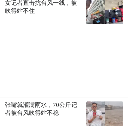
女记者直击抗台风一线，被
吹得站不住
5.季节适配方案
（1）夏季：主打滨海非遗（夜宿渔家船屋、
沙滩皮影戏）；
（2）春秋季：推出“滇西赏花季”主题（樱
花、桃花、油菜花观赏，搭配非遗手工艺制
作与民俗体验）；“长城红叶季”主题（满族
剪纸红叶书签制作、角山长城摄影赛）；
（3）冬季：开发“冰雪经济”产品（崇礼滑雪
张嘴就灌满雨水，70公斤记
场、张家口冰雪世界）。
者被台风吹得站不稳