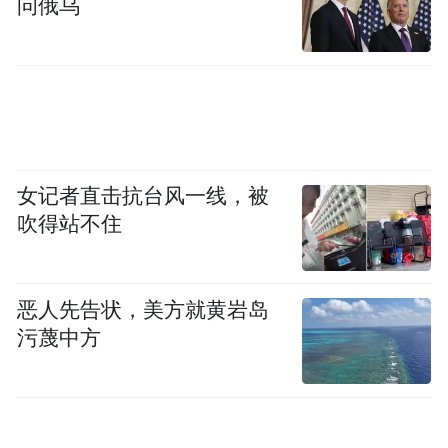
“文化+科技+旅游”为核心，创新融合沉浸式
问俄乌
观光、主题餐饮、非遗体验等功能，打造“移
动文化会客厅”。列车设计7节主题车厢，串
联北京至承德、秦皇岛、张家口等线路，覆
盖银发、亲子、中高端客群，提供“车票+景
区+酒店”一站式服务。
女记者直击抗台风一线，被
吹得站不住
恶人先告状，美方就黄岩岛
污蔑中方