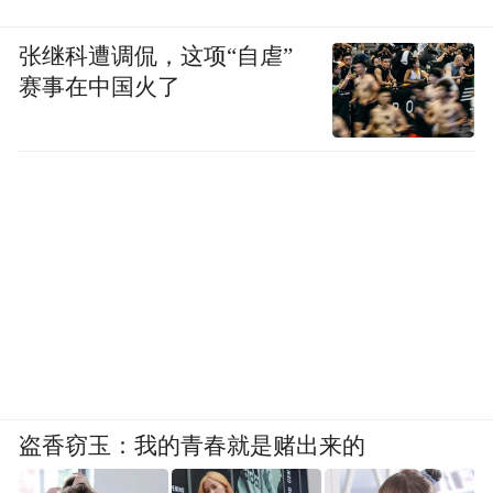
色站点，构建“车上体验+线下探源”的全链条
非遗旅游生态，车上设置“移动非遗工坊”，
张继科遭调侃，这项“自虐”
赛事在中国火了
邀请非遗传承人随车展演，开展剪纸、面
塑、彝族（撒尼）刺绣、掐丝珐琅彩画等沉
浸式技艺教学，旅客可参与制作个性化旅行
纪念品。此外，还为旅客准备了如：路南乳
饼、昆明鲜花饼、官渡粑粑、叮叮糖等承载
着历史记忆和文化传承的非遗小吃。中老跨
境线路境内段车下可体验傣族传统贝叶经制
作，傣族园、基诺山寨游览活动等，境外段
体验老挝树皮纸技艺，在琅勃拉邦组织旅客
参与清晨布施活动，听当地僧侣讲解南传佛
盗香窃玉：我的青春就是赌出来的
教文化，让旅客在亲身体验中感受中老两国