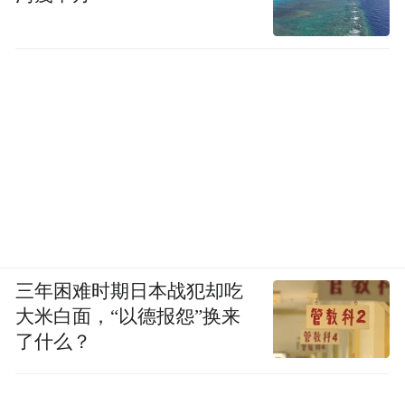
（二）内容制定策略
1.客群消费特征
主力客群为银发客群、情侣、夫妻，暑期、
大小黄金周有一定比例（25%以上）的亲子
客群，主要来源包括华北、华东、华南等地
区银发人群、中产人群，以北京、云南、老
挝为目的地的国内及入境客群。
2.推出3大类旅游产品
三年困难时期日本战犯却吃
大米白面，“以德报怨”换来
（1）叠加主题型旅游产品。根据不同季节、
了什么？
节日，设计并推出特定主题列车，如圣诞主
题班列、“非遗元年·星光传福”春节主题班