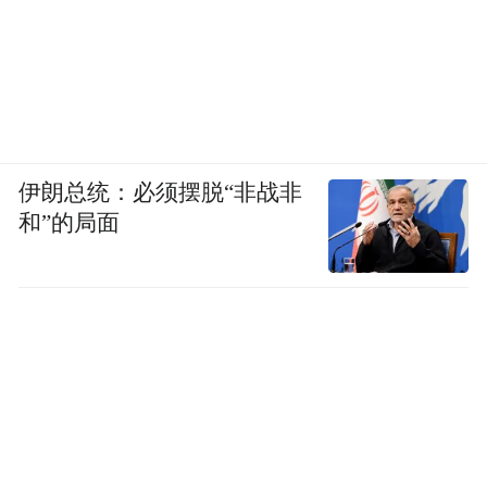
主播登上星光列车，实时展示列车设施、沿
途风景、文化体验活动等，让观众直观感受
品牌魅力；在直播过程中设置互动环节，解
答观众疑问，推出直播专属优惠产品，促进
销售转化。
伊朗总统：必须摆脱“非战非
和”的局面
社交传播：开展用户晒单返现活动，用户带
话题#产品体验#晒单可获20元奖励，鼓励用
户自发传播。
（2）线下联动
与商场合作设置体验点，用户扫码下单即可
获赠礼品；在旅行社门店陈列宣传册，对店