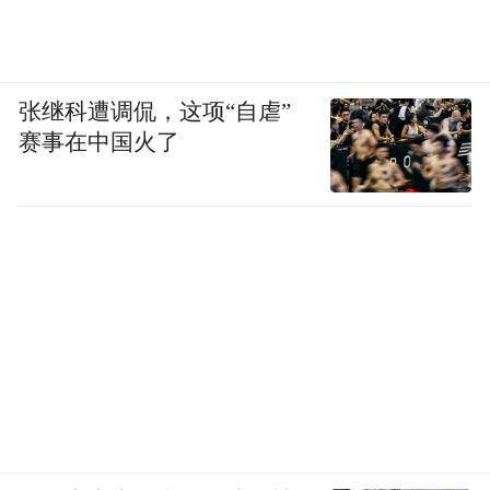
刀肉、野味火锅），席间穿插满族说部故事
讲述。
张继科遭调侃，这项“自虐”
“地秧歌快闪教学”“贝壳风铃制作”“渔民号子
赛事在中国火了
合唱团”等体验摊位；
举办“长城光影秀+皮影戏”融合演出，用激光
投影再现长城烽火传讯场景。
通过将承德的皇家匠艺与秦皇岛的山海豪情
深度结合，既能展现非遗文化多样性，又能
依托长城、滨海等超级IP形成差异化竞争
力，打造“车上听故事，车下做传人”的沉浸
式非遗旅游闭环。