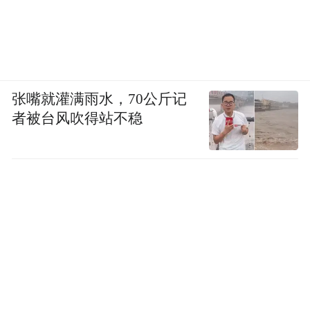
（1）车内活动：非遗手工体验、演艺、剧本
杀、竞技活动、休闲娱乐。
（2）站台活动：快闪摄影、助农文创集市、
张嘴就灌满雨水，70公斤记
游戏互动。
者被台风吹得站不稳
（3）地方接待：风俗文化体验、自然风景游
览、亲子研学课堂。
4.打造非遗活态体验与场景化
（1）星光·澜湄号
串联行程沿线非遗传承基地、民族村寨等特