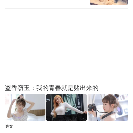
一是资源焕新，通过多方共创机制破解资源
壁垒，为消费注入可持续动能。传统城市露
台资源多呈现出“零散化、闲置化”状态，且
存在“政企协同弱、消费转化难”的痛点。本
次计划创新构建“政府引导、企业主导、金融
支持、平台赋能”的四方共创机制，打破了资
源整合与消费运营之间的联动壁垒。
盗香窃玉：我的青春就是赌出来的
二是场景焕新，通过场景化叙事重构消费体
验，打造露台新质内容生态。传统露台场景
多局限于“餐饮+观景”的单一功能，缺乏文化
内涵与情感连接。本次计划以“场景化叙事”
爽文
为核心，将中轴线文化、东城胡同文脉融入