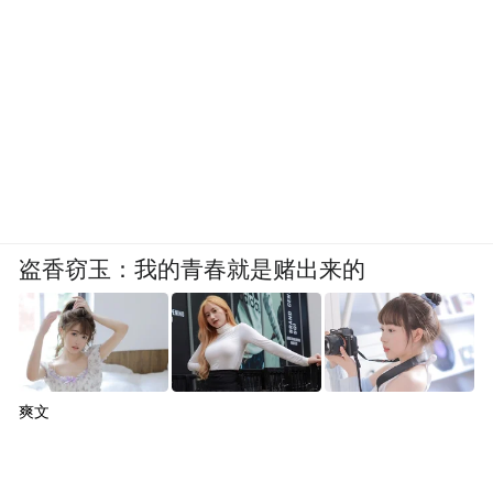
等商圈核心点位LED屏，扩大传播范围，将
线下流量转化为活动关注人群；二是联合“小
红点・当红计划”IP,在80余个优质露台场景投
放可视化宣传物料，通过线上宣传引导消费
者前往露台打卡。消费者发布探店打卡笔
记，即可获得平台流量倾斜、商家优惠福
利、活动限定好礼等，激活线下体验消费。
盗香窃玉：我的青春就是赌出来的
2.多阶段媒体投放规划
预热期（活动前2周）：开展“微风露台灵感
大会”线上预热活动，在小红书、公众号渠道
爽文
征集“公众向往的露台生活方式”，并制作“露
台灵感想象”视频合集。