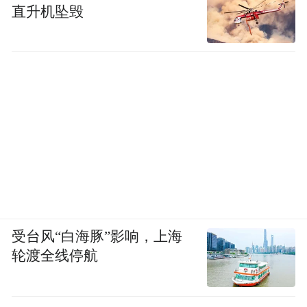
城露台，构建可体验、可感知的城市文化消
直升机坠毁
费复合场域。
三是联动小红书平台导流资源，实现线上线
下拉通造势。线上搭建活动话题页专区，发
布《微风露台图鉴》，聚合沉淀活动内容资
产。线下甄选优质露台场景，放置可视化、
标志性宣传物料，结合“小红点”IP符号与东
城特色元素进行设计，活动期间长期摆放，
通过线上宣传引导消费者线下前往打卡，联
动KOL、KOC达人矩阵，为活动造势。
受台风“白海豚”影响，上海
轮渡全线停航
2.三大激励机制