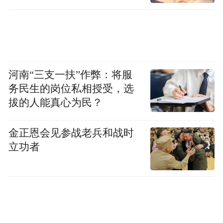
的生活方式洞察
当前，城市消费群体的探索需求，已从“传统
地标打卡”向“小众化、特色化、情感化空间
体验”升级，呈现出两大大核心诉求：一是对
河南“三支一扶”作弊：将服
文化底蕴空间的探索需求，渴望以非传统视
务民生的岗位私相授受，选
拔的人能真心为民？
角感知城市历史文脉；二是对场景创新空间
的体验需求，期待突破常规商业场所边界，
金正恩会见参战老兵和战时
实现消费场景与沉浸式体验的双重价值。基
立功者
于上述洞察，项目以露台空间为核心载体，
构建起“人群需求-空间功能-生活方式”的适配
机制，针对当代人的探索偏好与生活追求，
通过场景化内容设计，让各类人群均能在露