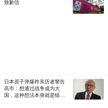
致歉信
设计，匹配“文化探索、社交欢聚、松弛休
憩”等多元需求，让不同群体均能找到适配的
露台体验。据美团、小红书平台的消费者互
动反馈，消费者对露台体验的整体满意度达
92%，主动传播与复购意愿占比75%。
对参与商家而言，项目不仅带来短期客流与
营收增长，更通过“官方背书+平台曝光”提升
了品牌知名度。据商家反馈，90%以上的参
与商家表示“通过活动显著提升了露台场景的
日本原子弹爆炸亲历者警告
知名度和辨识度”，对活动满意度高，且表达
高市：想通过战争成为大
国，这种想法本身就是错误
出强烈的长期合作意愿，为“微风露台”品牌
的
的持续运营奠定了良好基础。