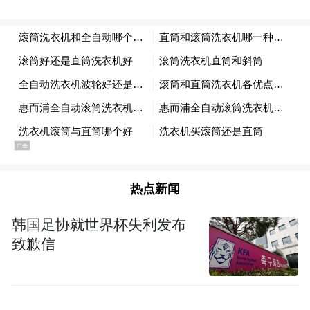
小见大”的鲜活样本。
在城市发展从“大规模增量扩张”转向“存量提
质增效”的关键阶段，露台作为“空中延伸的
生活场”，是“可放松、可交流、可创造”的弹
性空间，既规避了地面空间的拥挤感，又能
提供“抬头见景观、低头享生活”的独特体
验。在此洞察下，东城区文旅局深度挖掘区
热点新闻
内“第五立面”资源禀赋，将特色露台空间作
为核心营销切口，通过空间活化与业态整
韩国足协就世界杯失利发布
致歉信
合，让屋顶资源转化为承载灵感创造、契合
当代生活方式的“城市新画布”。项目通过整
合酒店、复合空间、文创书店、茶咖酒饮等