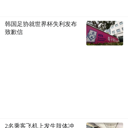
量积累”到“价值落地”的全链路突破。从传播
数据成果看，多渠道协同发力形成显著声
量，全网传播总曝光超4000万；从消费转化
韩国足协就世界杯失利发布
致歉信
实效看，线下流量转化落地效果较好，为商
家带来10%-20%的客流增长和消费转化；从
长期市场反馈来看，获得用户与商家双重认
可，为品牌可持续运营奠定了良好基础。
（一）传播数据
1.官方媒体报道
央视相关报道累计发布12篇，包括《新闻联
播》《新闻直播间》《朝闻天下》《晚间新
2名乘客飞机上发生肢体冲