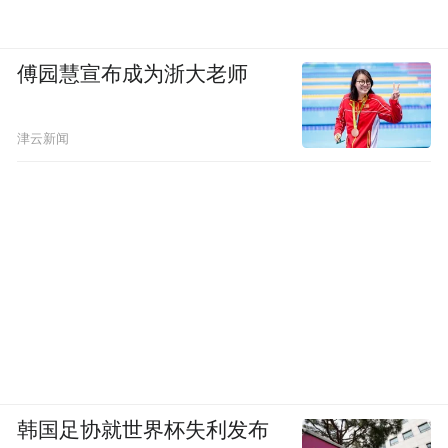
化。
（二）市场转化实效
傅园慧宣布成为浙大老师
微风露台计划实施期间，依托多渠道传播引
津云新闻
流与线下场景氛围营造，参与活动的百余家
露台商家均实现客流显著提升。据商家端运
营数据统计，对比活动前同期，各露台商家
日均打卡人数增长约30%，整体客流量提升
10%-20%，其中“漫享中轴线”热门主题露台
客流量增幅达20%。
（三）长效市场反馈
韩国足协就世界杯失利发布
从消费者反馈来看，活动通过“1+3”主题场景