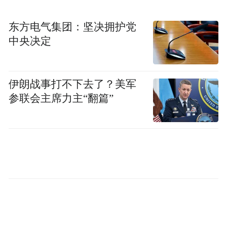
一、品牌案例概述
东方电气集团：坚决拥护党
中央决定
2025微风露台计划，是东城区在激发文旅消
费潜力与文旅赋能产业融合发展的大背景
伊朗战事打不下去了？美军
下，依托“故宫以东”品牌框架，联动中央广
参联会主席力主“翻篇”
播电视总台北京总站、小红书平台共同打造
的标杆性IP活动。项目以“慢品东城，快意人
生”为主题，深度锚定“中轴线文化传承”与
“五大商圈能级提升”双核心，以300余家特色
露台场景为物理载体，激活城市“第五立面”
的潜在价值，通过场景与业态的深度融合，
将“微风露台”打造成为东城区乃至北京市的
特色名片，更为城市空间更新提质带来了“以