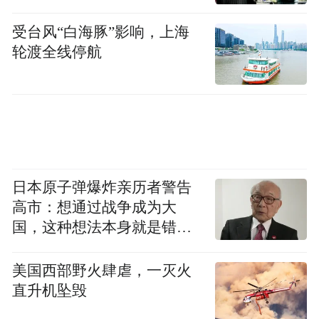
色、经济发展有温度”的良性互动。
受台风“白海豚”影响，上海
轮渡全线停航
日本原子弹爆炸亲历者警告
高市：想通过战争成为大
国，这种想法本身就是错误
的
二、品牌营销策略
美国西部野火肆虐，一灭火
直升机坠毁
（一）人群针对策略：城市探索需求升级下