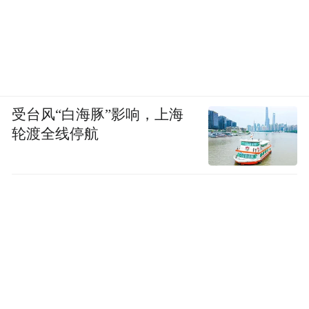
五一前夕，在携程Trip.com国际一站式旅行平
台，上线“The Heart of Beijing（故宫以东）”
东城专区，立体宣传我区优质文旅资源、特
色露台场景、重点酒店产品和“中轴线”主题
受台风“白海豚”影响，上海
探访线路攻略等，实现品质酒店一键预订。
轮渡全线停航
通过在英文总站APP、PC双端，以及国际社
交媒体Facebook、Instagram投放多样化广
告，为专区曝光导流。截至7月30日，总曝光
量886万次，点击量超47万次，平均点击率
5.5%。组织百余位入境旅行商踏勘王府井文
华东方酒店、观坛等露台点位，感受露台上
的全新文旅消费体验，推动入境游产品转