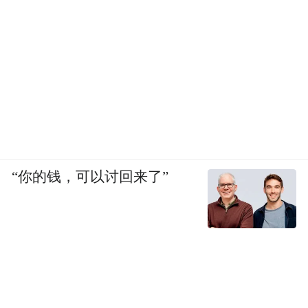
2.社交媒体平台
作为本次活动的主宣传阵地，小红书平台#故
宫以东微风露台#话题页全网曝光量1031万余
次，浏览量43.5万余次；#微风露台计划#浏
览量达64.5万余次；达人内容曝光量总计508
万余次，总互动量3万余次；“故宫以东”官方
小红书笔记曝光140万余次。微博平台话题#
“你的钱，可以讨回来了”
微风露台计划#累计阅读量562.7万，视频播
放量5万余次。故宫以东、东城文旅官方新媒
体平台总计阅读量45万余次，视频播放量7.6
万余次，总互动量（转评赞）2400余次。
3.国际推广