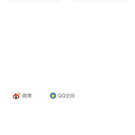
作为国内文旅、媒体、学术与实战四维融合
的权威活动，“文旅好品牌”始终恪守公平、
专业、前瞻的评审准则，通过线上自由审
阅、线下深度研讨与终审推举三大环节，最
终遴选出七大年度标杆案例，旨在回应行业
发展趋势，并为文旅品牌的价值提升与创新
模式提供参照。
以下为案例介绍：