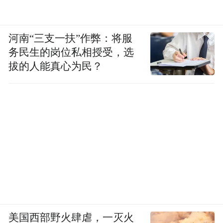
成笔记+消费激励权益”，通过真实口碑影响
用户行为，用户通过分享消费体验，再反向
河南“三支一扶”作弊：将服
影响平台其他用户，形成正循环。
务民生的岗位私相授受，选
拔的人能真心为民？
二是将参与活动的商家进行分类梳理，聚焦
“一轴五圈”（中轴线和五大商圈），推出
“1+3”微风露台场景化主题产品。1个主打产
品——漫享中轴线（在露台俯瞰最美中轴
线），3个特色产品——拾光新聚场（在酒店
露台空间度过畅意欢聚时刻）、灵感栖息所
（在文创艺术露台空间寻找精神自留地）、
借得伴日闲（在咖啡、酒吧、餐饮露台空间
惬意度过闲暇时光），串联起各具特色的东
美国西部野火肆虐，一灭火