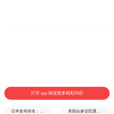
品牌与传播研究院和凤凰网旅游联合发起。
过去四个月中，组委会共收到来自全国范围
内报送的500余个案例，其中有效案例206
个。活动汇聚跨界权威力量，涵盖文旅、品
牌、城市营销、数字科技、学术及传媒等多
领域代表，组成31人提名人网络与32位专家
推选委员会，对省域及城市、景区及博物
馆、县域及乡村振兴、非遗传承、国际传
播、企业创新及文旅传播者七大类别的案例
进行评议。
打开 app 阅读更多精彩内容
日本发布排名：中国第1，日本第13
美国会参议院通过临时拨款法案