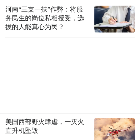
文旅消费注入新场景、新活力，也通过“微风
河南“三支一扶”作弊：将服
露台”的品牌影响力，吸引全国乃至全球游客
务民生的岗位私相授受，选
关注东城区乃至北京市的“空间探索与生活方
拔的人能真心为民？
式体验”，实现从“东城特色”到“北京名片”的
价值跃升，为北京建设国际消费中心城市与
旅游强国建设先行区贡献力量。
（五）创新性阐述
2025微风露台计划以“激活城市特色空间、创
新文旅消费场景”为核心目标，围绕“知晓-种
草-消费”全链路，通过“资源焕新、场景焕
美国西部野火肆虐，一灭火
新、传播焕新”三大维度的突破性升级，形成
直升机坠毁
了可持续、可复制的文旅消费创新模式。