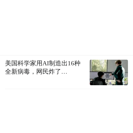
启幕期（4月28日）：开展一场线下“微风露
台计划启幕式”，在政府部门、小红书及央视
官方媒体支持下，发布“微风露台计划”活动
玩法及参与形式。
爆发期（五一/暑期）：权威媒体跟进报道露
美国科学家用AI制造出16种
台特色，社交平台广泛邀约达人探店打卡，
全新病毒，网民炸了…
并加大信息流投放力度，话题互动广泛启
动；线下物料全面上线，助力消费转化。
延续期（9月）：小红书沉淀优质UGC内容，
通过二次编辑持续触达潜在人群；自有矩阵
推送活动总结、用户故事，权威媒体解读项