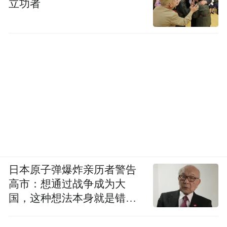
立功者
为核心社交传播阵地。通过联动平台IP“小红
点・当红计划”打造专属话题矩阵，并通过邀
约百位达人探店，精准触达“追求新鲜体验、
注重社交分享”的目标人群，有效激发其参与
兴趣。三是以东城区政府官方新媒体（小红
书、公众号、小程序等）和商家私域（商家
小红书、公众号、微信等）为核心渠道，定
期推送活动细则、活动优惠、消费补贴政
策、热门打卡点推荐、达人探店合集等，确
保关键信息高效触达目标用户，降低消费者
日本原子弹爆炸亲历者警告
高市：想通过战争成为大
决策门槛。
国，这种想法本身就是错误
的
线下渠道，一是协调东城区王府井、崇文门