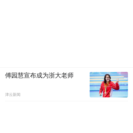
一是商家激励机制。以定向邀约和广泛招募
两种形式，动员优质露台企业策划体验活
动、创新产品套餐、推出优惠礼遇，共同为
露台导入更多新质内容，并为商家配置合作
平台流量扶持、政府官方矩阵宣传、各类媒
体曝光渠道等资源，带动活动曝光和到店人
流。
傅园慧宣布成为浙大老师
二是消费激励机制。通过政、企、银协同，
打通消费激励链路。本次活动中，东城区政
津云新闻
府引入华夏银行、平安银行、兴业银行为活
动提供百万级消费补贴，配合商家推出的专
属消费折扣和优惠礼遇，以消费优惠政策吸
引消费者参与，推动在地人流切实转化为消