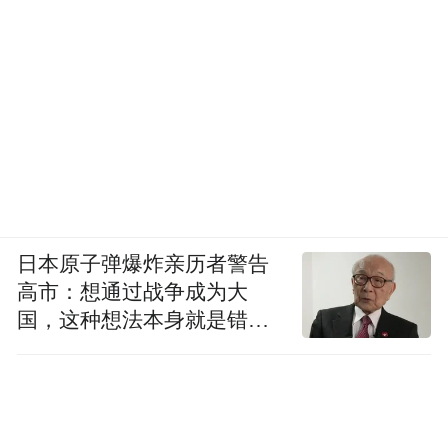
露台场景推介中，并聚焦“城市探索、社交欢
聚、创意表达、松弛治愈”等新型生活方式需
求，构建“1+3”场景产品体系，让露台场景从
“单一功能”升级为“多元体验”。
三是传播焕新，通过多维度、分阶段的传播
链路贯通，实现传播与消费的双向赋能。以
“主流媒体+社交平台+自有账号”的三级传播
日本原子弹爆炸亲历者警告
链路及线上线下渠道的拉通，通过传播引导
高市：想通过战争成为大
国，这种想法本身就是错误
消费，推动认知向行动转化，以消费反哺传
的
播，用户体验分享成为新传播素材，实现“消
费即传播、传播即消费”，即传播效能与消费
转化的双重提升，构建可持续的文旅传播消