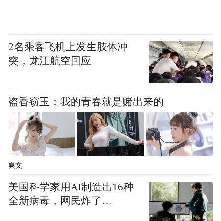
多元化业态，为城市“第五立面”赋予“文化体
验+场景消费”的双重价值：既将露台打造为
中轴线的“空中观景台”，让市民游客在咖啡
2名乘客飞机上发生肢体冲
香、文创氛围中触摸故宫、钟鼓楼等文旅地
突，龙江航空回应
标的历史肌理，让一方露台成为既能触摸历
史、又能拥抱当下的城市新空间，打造露台
盗香窃玉：我的青春就是赌出来的
上的美好生活方式；又以“露台经济”为创新
切口，将分散的露台空间转化为“文旅赋能消
费、消费激活文脉”的活力新触点，通过多元
业态整合，让“第五立面”成为“可体验、可感
爽文
知的文化消费复合场域”，创造更多有惊喜、
美国科学家用AI制造出16种
高效和可持续的运营成效，为区域培育可持
全新病毒，网民炸了…
续的文旅消费增长极，实现“历史传承不褪