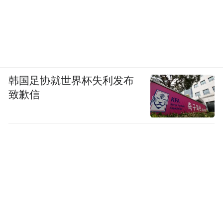
费商流。
三是传播激励机制。针对露台消费场景，消
费者发布探店打卡笔记，即可获得平台流量
倾斜、商家优惠福利、活动限定好礼等，通
韩国足协就世界杯失利发布
过口碑塑造口碑、用户影响用户，实现“消费
致歉信
即传播”“传播即消费”的营销闭环。打造微风
露台热门榜单，按月度甄选推出优质露台点
位，倾斜各类资源再次重点宣传，打造传播
热点。
（三）媒体投放策略：以“政策主导、精准触
达、长效沉淀”为核心原则，构建多维度、分
阶段的媒体投放体系，实现传播效能的最大