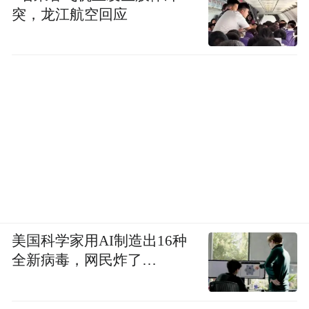
闻》《天下财经》《东方时空》以及央视新
突，龙江航空回应
闻客户端等各类新闻报道、深度报道、专题
视频、现场直播等。仅新媒体端相关报道一
周内观看量超过600万人次；5月21日中央广
播电视总台北京总站《北京二十四节气图鉴|
小满宜纳凉，解锁露台的N种浪漫》直播节
目，总观看量达289.6万人次。各类官方媒体
报道30余篇，包括人民网、北京日报、北京
时间、北晚在线、新京报、中国日报网、京
报网、文旅北京、新华社、5月5日北京电视
台都市晚高峰节目报道等其他官媒，文旅中
美国科学家用AI制造出16种
全新病毒，网民炸了…
国、中国旅游新闻、Timeout、中国经济网、
等行业媒体，累计曝光量约100万余次。