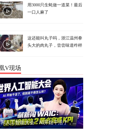
用3000只生蚝做一道菜！最后
一口人麻了
这还能叫丸子吗，浙江温州拳
头大的肉丸子，尝尝味道咋样
凰V现场
世界人工智能大会：AI开始干活了，但到底干的怎么样？萌新闯WAIC