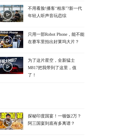
不用看脸!播客“相亲”?新一代
年轻人听声音玩恋综
只用一部Robot Phone，能不能
在赛车里拍出好莱坞大片？
为了这片星空，全新猛士
M817把我带到了这里，值
了！
探秘印度国宴！一顿饭2万？
阿三国宴到底有多离谱？