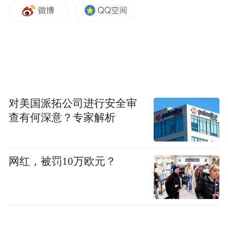
作为国内文旅、媒体、学术与实战四维融合
的权威活动，“文旅好品牌”始终恪守公平、
专业、前瞻的评审准则，通过线上自由审
阅、线下深度研讨与终审推举三大环节，最
终遴选出七大年度标杆案例，旨在回应行业
对美国派拓公司进行安全审
查有何深意？专家解析
发展趋势，并为文旅品牌的价值提升与创新
模式提供参照。
网红，被罚10万欧元？
以下为案例介绍：
一、品牌案例概述
“我的家，你的世界”是张家界市于2024年精