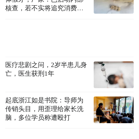
核查，若不实将追究消费者
诬陷责任
二、品牌营销策略
该品牌案例是采用综合、立体的营销策略体
系，不仅是简单的旅游推广视频，更是张家
界品牌国际化战略的重大升级，体现了其从
医疗悲剧之问，2岁半患儿身
景观营销向情感与价值营销的智慧转变。
亡，医生获刑1年
首先，在内容策略上，它采用了精准的差异
起底浙江如是书院：导师为
化定位，摒弃传统风光展示，以一部剧情
传销头目，用歪理给家长洗
化、电影级的微电影形式，围绕“回家”与“治
脑，多位学员称遭殴打
愈”这一全球性情感命题展开叙事，使品牌形
象更具温度和辨识度。