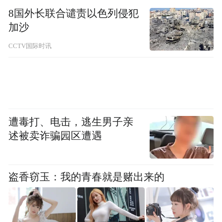
责任”的四维重构，实现从“卖门票”到“卖生
8国外长联合谴责以色列侵犯
加沙
活方式”、从“景点打卡”到“价值认同”的质
变。
CCTV国际时讯
该案例的核心目标明确且多层次：一是战略
层面，显著提升张家界的国际知名度和美誉
度，塑造其作为必游国际旅游目的地的形
遭毒打、电击，逃生男子亲
象；二是经济层面，实质性推动入境旅游市
述被卖诈骗园区遭遇
场的复苏与增长，促进文旅产业经济发展；
三是文化层面，创新讲好张家界故事，有效
传播中国声音，增强文化软实力和国际认同
盗香窃玉：我的青春就是赌出来的
感。其关键品牌要素包括：以真实、动人的
叙事（如讲述在韩国务工的张家界少年回乡