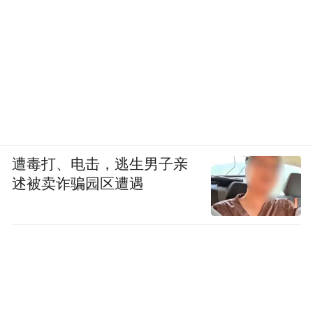
其次，在渠道策略上，它实施了线上线下整
合的多渠道传播。线上方面，充分利用了全
球性视频平台（如YouTube）、社交媒体
（微博、微信、海外社交平台）进行首发和
扩散，并通过新华社等权威媒体平台提升公
信力与覆盖面。线下方面，则依托官方活
遭毒打、电击，逃生男子亲
动、旅游推广会议等进行辅助宣推。
述被卖诈骗园区遭遇
再者，在合作与推广策略上，实现了强有力
的跨界联动。项目获得了中国外交部发言人
办公室的官方推荐，由其海外社交账号转
发，赋予了项目国家级别的传播高度和可信
度。同时，与主流媒体（如芒果TV）和自媒