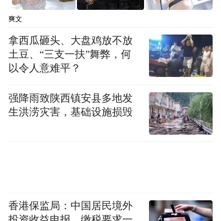
治愈的故事）引发全球观众的情感共鸣；凸
显“家”（归属感、人文关怀）与“世界”（国
爽文
际视野、自然奇观）交融的深刻意境；以及
拿西瓜砸头、大盘鸡放不放
超越视觉震撼，强调心灵治愈与生活方式的
土豆、“三支一扶”舞弊，何
以令人意难平？
体验价值。
强降雨致陕西镇安县多地发
生洪涝灾害，基础设施损毁
香港保监局：中国居民境外
投资收益申报、缴税要求一