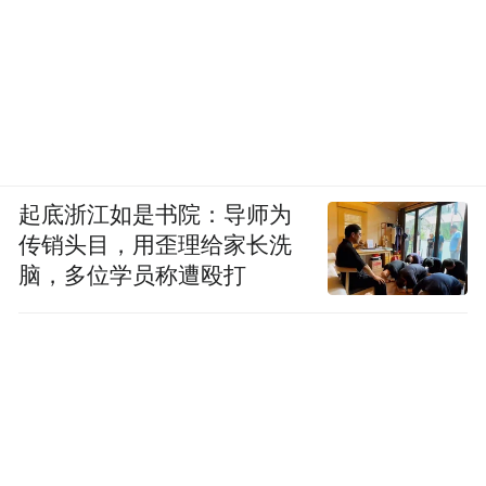
特别是在韩国拍摄的叙事部分，深深触动了
当地民众，使得“韩国民众爱上张家界”等话
题在社交平台上持续发酵并成功“出圈”。无
数海外网友在观看后留言表示被影片中的故
事和景色深深“治愈”，并表达了强烈的意愿
要将张家界列为未来的旅行目的地。项目获
起底浙江如是书院：导师为
得了来自中国外交部发言人办公室海外社交
传销头目，用歪理给家长洗
账号的官方转发和推荐，这一权威背书极大
脑，多位学员称遭殴打
地提升了传播的层次和公信力，进一步引爆
了国内外社交平台的热议，相关话题屡次登
上热搜榜单。这种自上而下与自下而上相结
合的传播模式，形成了强大的舆论合力。
（三）入境旅游经济