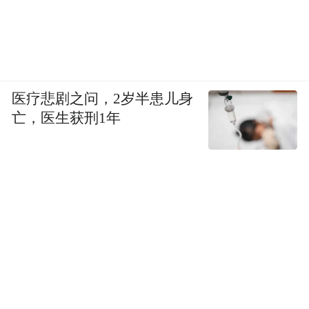
体平台合作上线播出。
总体而言，其营销策略的核心是以高品质内
容为基石，通过权威背书、数字化媒体矩阵
医疗悲剧之问，2岁半患儿身
和情感共鸣组合拳，实现了品牌信息的精准
亡，医生获刑1年
触达和深度渗透。