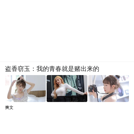
微博、抖音、快手、小红书、腾讯视频号等
平台相关话题总阅读量超18.06亿。共15个话
题登上新浪微博、抖音、快手全国热榜。主
话题词#长家界我的家你的世界#总阅读量达
8.58亿。各级媒体生产播发图文、视频新闻
稿件超1100余篇(条)次。全球主流媒体、门
户网站及重点资讯网站广泛转载落地相关稿
盗香窃玉：我的青春就是赌出来的
件，总量达400家次，海外覆盖总数超3400万
人次。
（二）社会反响与互动
爽文
宣传片成功引发了全球范围内的情感共鸣和
舆论热议，实现了“破圈”传播。影片内容，