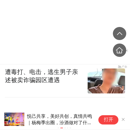
遭毒打、电击，逃生男子亲
述被卖诈骗园区遭遇
自带表情包！美的电饭煲火到韩
阿
打开
国 网友疯狂玩梗二创
成