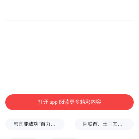
个。活动汇聚跨界权威力量，涵盖文旅、品
牌、城市营销、数字科技、学术及传媒等多
领域代表，组成31人提名人网络与32位专家
推选委员会，对省域及城市、景区及博物
馆、县域及乡村振兴、非遗传承、国际传
播、企业创新及文旅传播者七大类别的案例
进行评议。
打开 app 阅读更多精彩内容
韩国能成功“自力更生”吗？
阿联酋、土耳其、沙特等8国外长发表联合声明