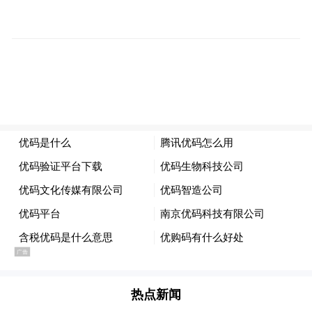
心打造的城市国际形象宣传片，作为张家界
——“我的家，你的世界”张家界国际传播案
例的核心部分，旨在全面提升张家界作为国
际旅游目的地的全球知名度与品牌影响力。
该宣传片由导演叶庭浒执导，以“山水仙境·
烟火人间”为核心理念，通过情感化、故事化
的表达方式，深度展现张家界独特的自然奇
观、深厚的人文历史与多元的生活方式。张
家界率先突破传统风光片模式，致力于向全
球传递其作为“国际疗愈之旅目的地”的全新
品牌定位。张家界《我的家，你的世界》不
仅是宣传片，更是中国文旅4.0时代的宣言
热点新闻
——通过“自然奇观+文化IP+数字科技+全球