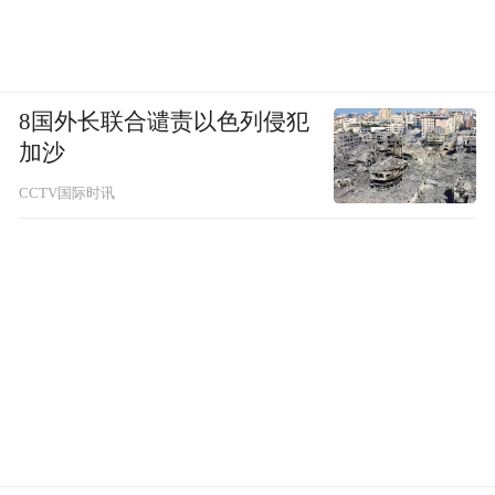
传播活动对旅游市场的催化作用在数据上得
到了直接验证。该宣传片帮助张家界全年入
8国外长联合谴责以色列侵犯
境客源地达183个国家和地区，较历史峰值增
加沙
加50个。入境游客多，全年接待入境游客超
CCTV国际时讯
183万人次，同比增长166.3%，张家界口岸
出入境53.2万人次，稳居中西部非省会城市
第一。入境创汇多，全年入境旅游创汇10.08
亿美元，同比增长504.3%。数据证明了张家
界——“我的家，你的世界”张家界国际传播
案例不仅收获了“声量”，更带来了实实在在
的“客量”和“流量”，有效实现了品牌营销的
核心商业目标。