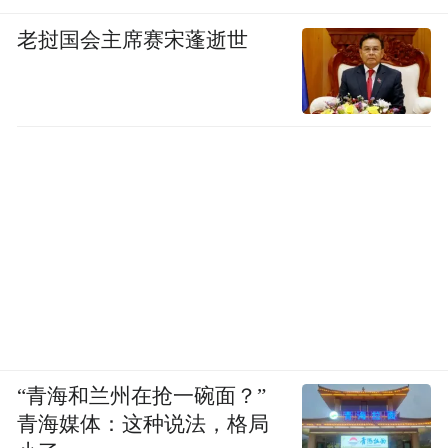
这些努力不仅提高了黄河宿集的知名度，还
老挝国会主席赛宋蓬逝世
使其在行业认可与奖项荣誉方面收获颇丰。
2018年，黄河宿集创始人陈祖品被评为“中国
民宿榜特别奖·乡村复兴年度人物”；同年，
黄河宿集荣获“亚洲旅游红珊瑚最具创新
奖”；2019年，荣登“中国民宿榜榜首”，并被
全球文旅住宿大产业博览会评为“美宿·新经
济50强”。2025年，黄河宿集斩获全球宿博会
度假1%Club大奖“中国十大最具魅力度假目
的地”，创始人陈祖品摘得“10th度假十年卓
越成就奖”。这些奖项充分肯定了黄河宿集在
商业模式、产品创新和行业引领方面的杰出
“青海和兰州在抢一碗面？”
贡献。
青海媒体：这种说法，格局