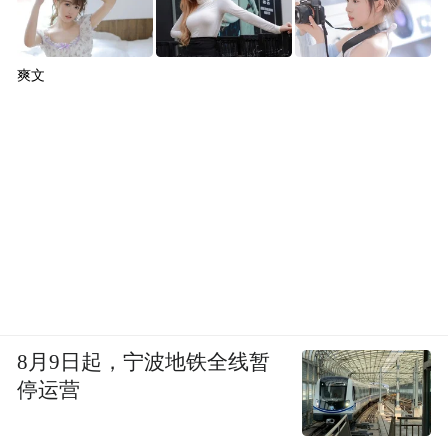
合作，将明星体验作为生动的内容素材，极
大提升了内容的吸引力和传播力。
爽文
用户生成内容（UGC）：鼓励游客在小红
书、抖音、微博等平台分享体验，并通过话
题运营（如相关打卡标签）放大传播效应。
3.公益项目提升品牌高度：以公益音乐周“黄
河的孩子”IP活动，打造不仅是一场文化盛
宴，更是一项具有深远社会意义的公益实
践。音乐节邀请知名音乐人参与，将音乐艺
术与黄河文化、公益理念相结合，这一举措
8月9日起，宁波地铁全线暂
极大地丰富了黄河宿集的内容矩阵，从单纯
停运营
的商业推广升华为具有社会责任感的价值传