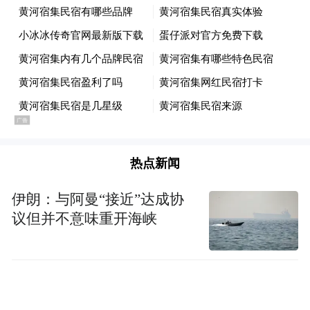
言的“南岸”；立志探索游牧中国的“迹外”—
从露营扎帐到游牧生活，重构新时代下的户
外度假方式。
还引入了一众挚友民宿品牌，如西坡、大乐
之野、墟里、飞茑集、元白、COCOMAT、
北岛等，自然生长，聚落连接地脉与文脉，
热点新闻
黄河宿集成为了西北高端旅游的高地，亦是
文旅行业创新的新样本。同时在此开展黄河
伊朗：与阿曼“接近”达成协
文化艺术展与保护黄河公益音乐周活动，形
议但并不意味重开海峡
成“黄河的孩子”公益IP品牌，推动全国范围
内对黄河环保公益事业的关注，以实际行动
践行社会责任。通过政府、黄河宿集和中旅
沙坡头景区共同努力，2024年已取得国家级