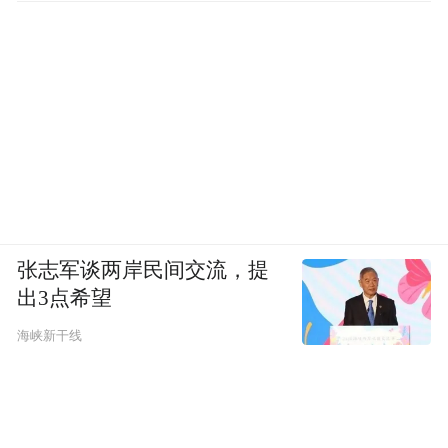
播，为品牌注入了深厚的人文关怀和精神内
涵。
(三）体投放策略
黄河宿集采用整合性、分阶段的媒体投放策
略，实现全域引流。
1.初期高端媒体引爆：项目初期，与借宿、
张志军谈两岸民间交流，提
家居廊、海峡旅游、悦游、环球设计等垂直
出3点希望
领域的权威媒体和KOL合作，在核心目标市
海峡新干线
场（长三角、珠三角）投放高质量软文，快
速建立品牌在高端人群和行业内的认知与声
誉。