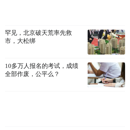
次级客群：包括追求潮流的年轻游客（如90
后、00后），他们通过《亲爱的客栈》、
罕见，北京破天荒率先救
《一起露营吧》等综艺节目认识到黄河宿
市，大松绑
集。
海外客群：在疫情前，也吸引部分对中国西
10多万人报名的考试，成绩
北文化、沙漠旅行感兴趣的国际游客。营销
全部作废，公平么？
策略上注重精准触达，通过与合作渠道的分
析、社交媒体洞察，将营销资源集中投向一
线和新一线城市，避免了泛化投放的浪费。
（二）内容制定策略