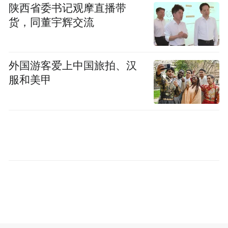
陕西省委书记观摩直播带
“黄河宿集”位于宁夏中卫，坐拥黄河、长
货，同董宇辉交流
城、沙漠、湿地及古村落等集大成之自然人
文景观带，是由华正文旅历时5年全力打造的
外国游客爱上中国旅拍、汉
中国第一个民宿集群。
服和美甲
在国家5A景区中卫沙坡头，华正文旅选择性
复原了两百年历史的大湾村落，在黄河之畔
引进了11家国内头部民宿品牌，创造了包含
了营地、餐饮、美术馆、书店、文创、生活
方式品牌在内的度假体验集群。其中包括了
华正文旅自有旅居品牌，如保留当地传统农
舍空间理念设计的“在小湾”；以“贮存时间”
为愿景，期待以经久不衰夯土建筑为设计语