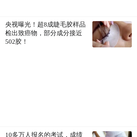
业态创新：打破了民宿仅提供住宿的传统，
首创“民宿+”业态模式。深度融合了旅行体
验、文化艺术、农耕研学、非遗传承等多元
央视曝光！超8成睫毛胶样品
检出致癌物，部分成分接近
化内容，打造了一个微目的地型的度假生态
502胶！
系统。
营销创新：极早地、深度地拥抱了内容营销
和综艺营销。不同于简单的广告植入，而是
将整个项目作为综艺节目的主舞台，让内容
与场地深度绑定，实现了最直观、最生动的
品牌展示，达到了“一处综艺取景地，带火一
个目的地”的效应。
公益创新：创造性将公益项目纳入营销体
10多万人报名的考试，成绩