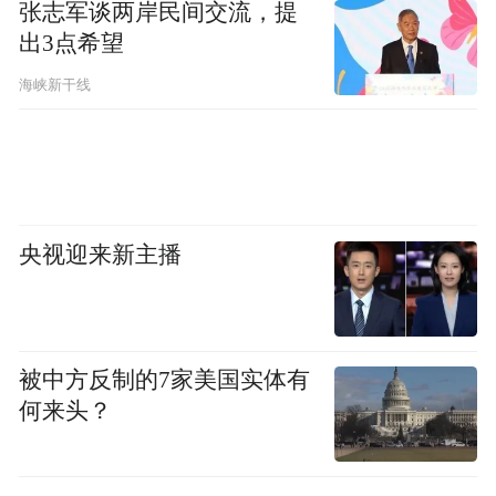
略深度融合了目的地营销、品牌建设、在地
张志军谈两岸民间交流，提
文化挖掘和乡村振兴。项目自2018年运营以
出3点希望
来，汇集头部民宿品牌+生活方式品牌+西部
海峡新干线
世界体验路线，创下文旅行业变革里程碑，
成为推动宁夏中卫地区乡村振兴的重要引
擎。
（一）人群针对策略
央视迎来新主播
黄河宿集精准锁定高净值、追求独特体验的
目标客群。具体而言：
被中方反制的7家美国实体有
何来头？
核心客群：主要来自北上广深等一二线大城
市精英消费群体，多为高收入的城市精英、
企业高管、创意工作者和资深旅行爱好者。