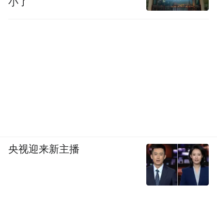
小了
在品牌美誉度与目的地形象提升方面，黄河
宿集成功改变了人们对中国西北的“刻板印
象”，使其从一个过境中转地转变为令人心生
向往的“诗和远方”和高端度假目的地。特别
是通过“黄河的孩子”等公益项目的实施，进
一步强化了品牌的社会责任形象，赢得了消
费者情感层面的深度认同。它吸引了众多国
际大牌前来举办活动，并带动了整个区域的
发展，其所在的宁夏成功塑造了“星星的故
央视迎来新主播
乡”这一独特的文旅品牌形象，全面提升了宁
夏在全国旅游市场中的知名度和美誉度。