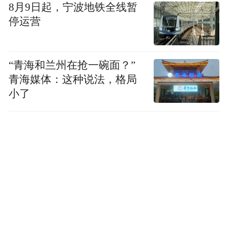
1.深度挖掘在地文化：
8月9日起，宁波地铁全线暂
停运营
所有内容创作均根植于宁夏独特的地理和人
文景观——黄河、大漠、戈壁、绿洲、古村
“青海和兰州在抢一碗面？”
落。内容不仅展示自然风貌，更深入融合西
青海媒体：这种说法，格局
夏陶艺、宁夏手工毯、枸杞农耕等非物质文
小了
化遗产，让内容充满深厚的文化底蕴和独特
差异性。
2.构建多元化内容矩阵：
视觉内容：由专业团队拍摄极具质率的照片
和视频，突出“大漠、孤烟、黄河、落日”的
孤世美感，塑造“中国版摩洛哥”的独特形