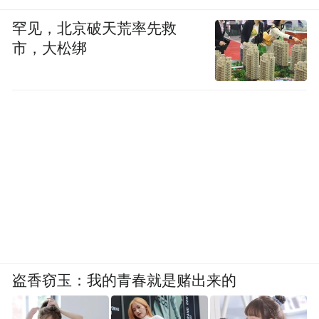
象。
罕见，北京破天荒率先救
体验式内容：精心设计并推广以黄河、沙
市，大松绑
漠、古村落为目的地的私人订制化旅行线
路，如中国版“66号公路”探秘、头井湖秘境
之旅、北长滩村、永泰古城等。
业态融合内容：持续宣传园区内的农场、烘
焙馆、陶社、美术馆、咖啡厅、杂货铺、生
活馆等体验业态，展示其超越住宿的综合性
度假目的地属性。
综艺与明星内容：与热门综艺节目（如《亲
盗香窃玉：我的青春就是赌出来的
爱的客栈》第三季、《一起露营吧》）深度