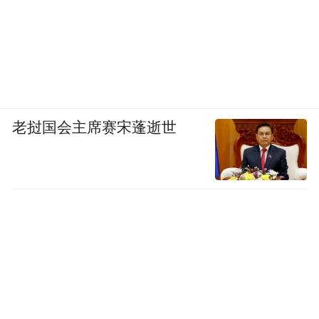
2.综艺节目大规模曝光：2019年与湖南卫视
《亲爱的客栈》第三季合作，后续又与《一
起露营吧》等节目合作。这些顶级卫视和视
频平台的综艺节目带来了现象级的大众曝
光，迅速将黄河宿集从行业品牌推向公众视
老挝国会主席赛宋蓬逝世
野，使其成为全网热议的“网红”打卡地。
社交媒体精细化运营：
深耕小红书：与众多旅行、生活方式类
KOL/KOC合作，发布图文、视频探店和攻略
笔记，精准触达追求品质生活的女性用户。
布局抖音：通过短视频形式，动态展示黄河