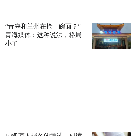
宿集的壮丽景色和丰富活动，吸引更年轻的
用户群体。
“青海和兰州在抢一碗面？”
运营微信公众号：作为品牌自有核心阵地，
青海媒体：这种说法，格局
小了
用于发布深度文章、产品推介和官方活动信
息，其微官网实现了直接预订功能，积累了
约2万忠实粉丝。
3.线上线下联动：积极参与宁夏自治区举办
的“晒文旅·晒优品·促消费”（两晒一促）等大
型文旅推介活动，利用官方平台展示形象；
同时，吸引BMW、徕卡、梵克雅宝等国际顶
级品牌来此举办活动，借助其品牌势能进一
步提升自身高端形象。
10多万人报名的考试，成绩