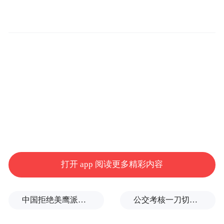
内报送的500余个案例，其中有效案例206
个。活动汇聚跨界权威力量，涵盖文旅、品
牌、城市营销、数字科技、学术及传媒等多
领域代表，组成31人提名人网络与32位专家
推选委员会，对省域及城市、景区及博物
馆、县域及乡村振兴、非遗传承、国际传
播、企业创新及文旅传播者七大类别的案例
进行评议。
打开 app 阅读更多精彩内容
中国拒绝美鹰派副防长访华？弦外之音被热议
公交考核一刀切司机不敢开空调：别把压力转嫁一线员工