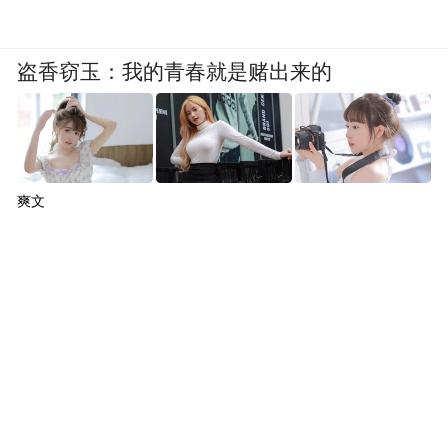
状态，疫情复工复产后，客房也迅速恢复紧
张状态。2020年暑期，随着市场复苏，“中
盗香窃玉：我的青春就是赌出来的
卫”关键词的提及次数同比涨幅高达360%，
西北民宿套餐订单量相较前一周增长400%。
销售带动显著：文旅市场的火爆也带动了周
边特产的销售，宁夏本地的枸杞、葡萄酒、
爽文
八宝茶等产品销售呈明显增长趋势。例如，
刘三朵八宝茶在国庆期间每天销售额可达2万
元左右。更有甚者，世界顶级品牌梵克雅宝
在沙坡头星星酒店举办的单场展销活动便实
现了10亿元的销售额，这极大证明了黄河宿
集所在目的地的高端吸引力。