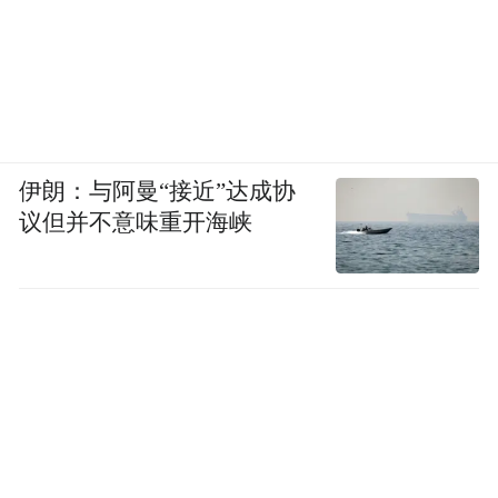
可持续发展与乡村振兴赋能：品牌长期发展
的根基在于对当地社区的正面回馈。通过采
购当地农特产品（枸杞、硒砂瓜等）雇佣当
地员工、推广非遗手艺，黄河宿集将品牌发
展融入乡村振兴战略，实现了商业效益与社
伊朗：与阿曼“接近”达成协
会价值的统一。
议但并不意味重开海峡
（五）创新性阐述
模式创新：开创了中国“民宿集群”的先河，
改变了传统民宿单打独斗的局面，通过集群
化运营形成规模效应和品牌协同，彻底重塑
了一个区域的目的地吸引力。