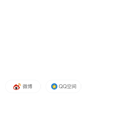
作为国内文旅、媒体、学术与实战四维融合
的权威活动，“文旅好品牌”始终恪守公平、
专业、前瞻的评审准则，通过线上自由审
阅、线下深度研讨与终审推举三大环节，最
终遴选出七大年度标杆案例，旨在回应行业
发展趋势，并为文旅品牌的价值提升与创新
模式提供参照。
以下为案例介绍：
一、品牌案例概述