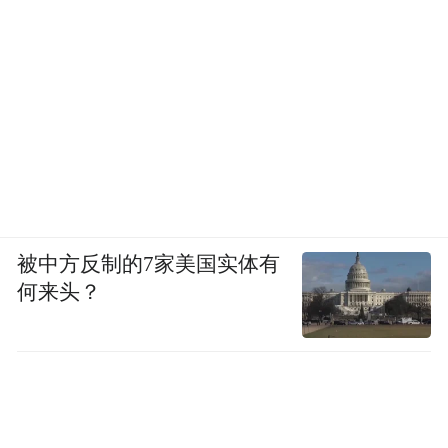
免了单一民宿势单力薄的弊端。
品牌延伸与体验深化：从住宿业态出发，逐
步拓展至餐饮、文创、农耕体验、艺术展览
（美术馆）等领域，使黄河宿集从一个住宿
点转变为一个完整的文旅目的地生态系统。
游客可以在此进行多天的深度体验。
被中方反制的7家美国实体有
区域联动与品牌赋能：黄河宿集的成功不仅
何来头？
限于自身，更扮演了区域旅游引擎的角色。
它有效带动了中卫乃至宁夏的旅游热度，推
动了“星星的故乡”整体文旅品牌的打造，并
将流量引导至周边景区和乡村旅游点。