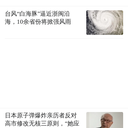
晰滤镜，实打实展现着雨后千山镜，丹霞处
台风“白海豚”逼近浙闽沿
处新的绝美风姿。这里藏着大地以亿年光阴
海，10余省份将掀强风雨
写就的水墨长卷，是离城市最近的“丹霞秘
境”，也是一处能把日落酿成诗的所在地。
早起蹲一场丹霞日出，午后乘越野车穿越火
星地表，黄昏在如意桥等一场粉紫色晚霞，
这不是滤镜，是大自然给予我们的调色盘，
这不是远方，是触手可及的诗情画意。
水墨丹霞有多绝？亿万年时光调色，天地为
卷，一眼望去，红色山峦 如墨笔勾勒，层叠
日本原子弹爆炸亲历者反对
交错间藏着岁月的痕迹，时而浓墨重彩，时
高市修改无核三原则，“她应