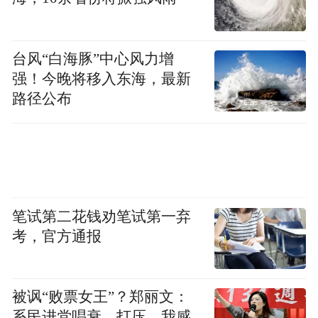
丽，烟雨兰山的惊奇，丝路古道的足迹，有
历史温存的气息，诗人吟诵的情趣，更有钟
灵斯地，杨柳依依......
台风“白海豚”中心风力增
强！今晚将移入东海，最新
兰州水墨丹霞旅游景区，一眼水墨丹霞，世
路径公布
间群山无色，有人形容它是世间的一副山水
画卷，也有人形容它是色若渥丹，灿若明
霞，这里是兰州水墨丹霞旅游景区，是丝绸
之路上的荒漠水墨画，是喜马拉雅造山运动
中发育形成的红色岩系，随着地壳抬升，以
笔试第二花钱劝笔试第一弃
考，官方通报
红山湾地貌为主的兰州水墨丹霞，是目前国
内距离城市主城区最近的丹霞地貌群，距兰
州市区仅13公里，那些源自白垩纪的红色岩
被讽“败票女王”？郑丽文：
系，在千万年风雨的精雕细琢之下，最终铺
系民进党唱衰、打压，我感