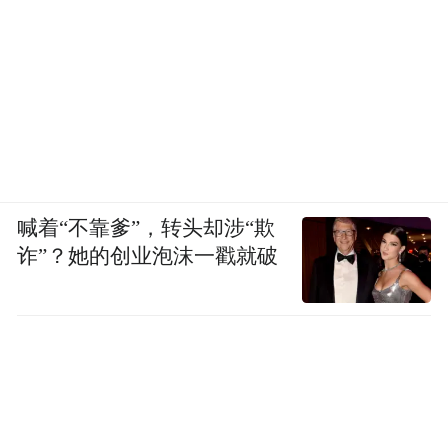
度玉门关；感受甘肃这片土地“河西幕中多故
人，故人别来三五春”的热情与豪迈，沉浸在
“北楼西望满晴空，积水连山胜画中”的金
城，这里不止有地貌奇观，更沉淀着时间的
故事。
如今，在兰州水墨丹霞，当游人的脚步与昔
喊着“不靠爹”，转头却涉“欺
日的驼铃在风声中交错，才恍然惊觉，这丹
诈”？她的创业泡沫一戳就破
霞不仅是大地书写的杰作，更是时光绘给兰
州的一幅水墨画。兰州水墨丹霞早已将亿万
年沧桑千载传奇，皆酿成触手可及的风景，
它既有西北丹霞的壮美，又独具水墨丹青的
淡雅韵味。只要你来，便能听见风与岩的低
语，看见时光在这里静静流淌的模样。丹霞