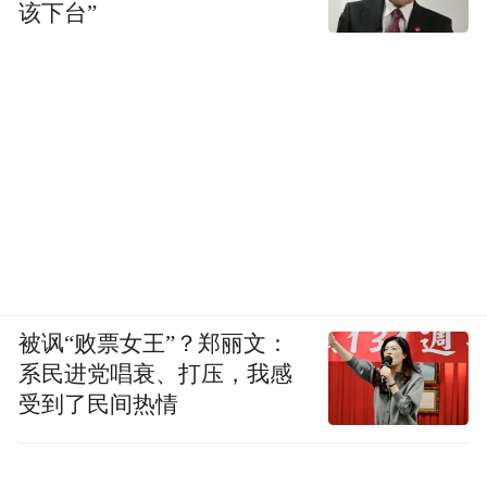
而淡雅素净，春阳、夏雨、秋霜、冬雪，构
该下台”
成了一幅丹霞四季的美妙画卷。
光影变化间，兰州水墨丹霞，一部生动的地
质史书和文化巨著，无论你是热爱大自然的
探险家，还是钟情于历史文化的学者，亦或
是渴望放松身心的旅行者，这里都将是你的
理想之地。
陇原大地，城乡之间。如今的兰州，已成为
被讽“败票女王”？郑丽文：
“一带一路”上的重要枢纽，到处人海如潮。
系民进党唱衰、打压，我感
在这里，我想要告诉王维和全国游客：劝君
受到了民间热情
多喝黄台酒，西出阳关皆故人；也想告诉王
之涣和全球旅人：羌笛何须怨杨柳，春风已