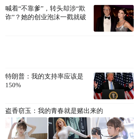
在丝路古道追寻历史的足迹，尽情感受“河西
喊着“不靠爹”，转头却涉“欺
幕中多故人”的豪迈与“积水连山胜画中”的惬
诈”？她的创业泡沫一戳就破
意。
2025文旅品牌盛典暨文旅好品牌年度案例发
布会由中国传媒大学区域品牌与传播研究
院、凤凰网旅游联合发起，旨在梳理和推广
过去一年中在文旅品牌建设、产业融合与创
特朗普：我的支持率应该是
150%
新发展方面涌现出的标杆案例。活动汇聚了
来自全国各地的行业领袖、专家学者与地方
政府代表，通过主题演讲、案例分享等形
盗香窃玉：我的青春就是赌出来的
式，共同探讨中国文旅产业高质量发展的新
路径与新未来，以前瞻视野引领城市品牌、
文化价值与旅游体验的创新发展。