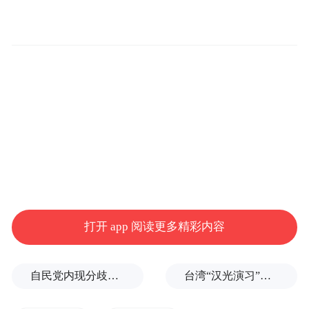
分布面积最大、形成时间最古老、保存最完
好等“九最”特质，成为陇原大地上不可多得
的自然奇观。
打开 app 阅读更多精彩内容
据悉，作为兰州文旅的核心地标，水墨丹霞
自民党内现分歧，不少对华友好议员疏远高市内阁
台湾“汉光演习”在淡水河口设防，声称怕台北被突袭
在严格保护地质遗迹与生态环境的前提下，
以游客体验为核心，构建起多层次、立体化