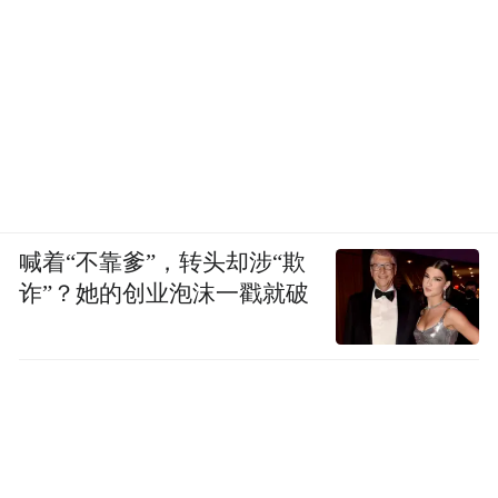
喊着“不靠爹”，转头却涉“欺
诈”？她的创业泡沫一戳就破