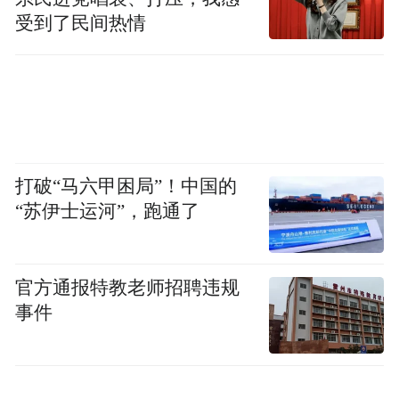
展成为400平方公里的恢弘画卷。
受到了民间热情
水墨丹霞发源于白垩纪至第三纪时期，距今
已有1.5亿年的历史。起伏多变的山峦、崖
壁、孤峰、幽谷连成一片，沉淀成地质历史
深沉的记忆。《中国国家地理》杂志认证中
打破“马六甲困局”！中国的
国面积最大的同类型地貌景观，国内丹霞地
“苏伊士运河”，跑通了
貌研究领域权威专家更是给出“世界级景观”
的评价！景区因分布面积最大、地貌种类最
全、形成时间最古老、发现时间最晚、保存
官方通报特教老师招聘违规
事件
最完好、离城市最近、原住居民最少、文化
积淀最深、名人经过最多而素有“九最”之
称。