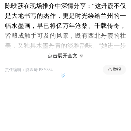
陈昳莎在现场推介中深情分享：“这丹霞不仅
是大地书写的杰作，更是时光绘给兰州的一
幅水墨画，早已将亿万年沧桑、千载传奇，
皆酿成触手可及的风景，既有西北丹霞的壮
美，又独具水墨丹青的淡雅韵味。”她进一步
介绍，作为喜马拉雅造山运动孕育的地质瑰
点击展开全文
宝，兰州水墨丹霞旅游景区距兰州市区仅13
举报
责任编辑：龚园琦 PSY384
公里，是国内距离城市主城区最近的丹霞地
貌群。这片源自白垩纪、距今1.5亿年的红色
岩系，历经千万年风雨雕琢，铺展成400平方
公里的恢弘画卷，不仅被《中国国家地理》
认证为中国面积最大的同类型地貌景观，更
获权威专家冠以“世界级景观”的美誉，凭借