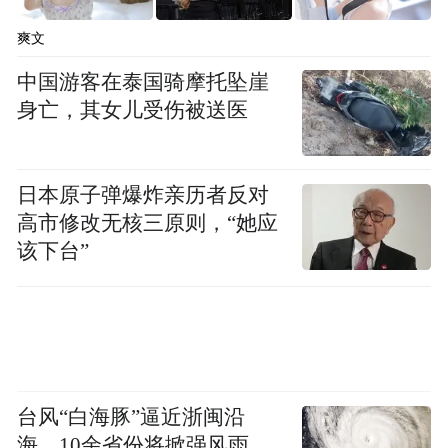
爽文
以下为陈昳莎案例分享实录：
中国游客在泰国骑摩托坠崖
身亡，其女儿受伤被送医
甘肃，是一部镌刻在中国大地上的立体史
书，拥有星罗棋布的国宝级历史遗迹和雄浑
壮美的自然奇观。从历史维度看，甘肃是华
日本原子弹爆炸亲历者反对
夏文明的重要发祥地，始祖文化、黄河文
高市修改无核三原则，“她应
化、农耕文化、彩陶文化、丝路文化等交相
该下台”
辉映；从地理维度看，甘肃是自然奇观的博
物馆，地跨长江、黄河、内陆河三大流域，
贯穿八种气候类型区，拥有除海洋和岛礁以
外我国所有的地形地貌，说了这么多，它的
台风“白海豚”逼近浙闽沿
省会城市—兰州，有什么？有塔影河声的艳
海，10余省份将掀强风雨