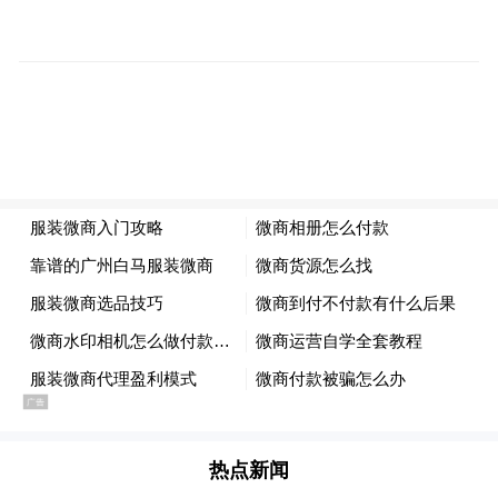
撼。
这份集自然之奇与体验之趣于一身的独特魅
力，让“兰州水墨丹霞景区品牌案例”在众多
参评案例中脱颖而出，成功获评年度景区及
博物馆品牌案例。这份荣誉背后，兰州的魅
力远不止于此。这座城市既沉淀着华夏文明
与丝路文化的深厚底蕴，也流淌着塔影河声
的雅致、丝路古道的沧桑，更氤氲着黄台酒
的醇香与特色美食的烟火气。
陈昳莎顺势在现场发出诚挚邀约：“劝君多喝
黄台酒，西出阳关皆故人”，诚邀海内外游客
热点新闻
走进兰州，在水墨丹霞聆听风与岩的低语，