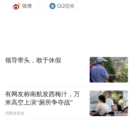
的旅游体系。
陈昳莎介绍称，水墨丹霞景区不仅有3550米
栈道串联起的峡谷奇观，更有太空舱酒店、
水滑道、热气球等现代游乐项目，实现古老
地貌与时尚体验的完美交融。随着季节与光
领导带头，敢于休假
影流转，阳坡橘红与阴坡深绿交错辉映，30
余种矿物质自然晕染出赤、黄、褐等丰富色
彩，宛如《富春山居图》的写意意境与《千
有网友称南航发西梅汁，万
里江山图》的绚丽笔触在此重叠。游客可清
米高空上演“厕所争夺战”
晨蹲守丹霞日出，午后乘越野车穿越 “火星地
消费者报道
表”，黄昏在如意桥邂逅粉紫色晚霞，沉浸式
感受“一眼水墨丹霞，世间群山无色”的震