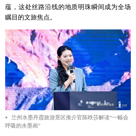
蕴，这处丝路沿线的地质明珠瞬间成为全场
瞩目的文旅焦点。
兰州水墨丹霞旅游景区推介官陈昳莎解读“一幅会
呼吸的水墨画”