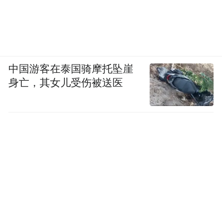
突然就有了身处火星幻境的奇妙感受。
身处景区深处，可见斜阳为岩层镀上蜜糖般
的暖色，风略过陡峭崖壁，连投下的影子都
中国游客在泰国骑摩托坠崖
流转着温柔的弧度，方才明白大地原本就是
身亡，其女儿受伤被送医
最高明的画师，30余种矿物质在岩石间自然
晕染，赤如焰，黄似金，褐若墨，山形意境
酷似《富春山居图》；颜色搭配则似《千里
江山图》。九色丹青的泼墨，是风的刻刀与
时光的杰作，冬雪赋彩，秋霞流金，四季轮
回皆是顶级大片，太空舱、水滑道、热气
球，古老与现代在这里碰撞出火花。
雨后的水墨丹霞伴着薄薄的雾气，像加了清