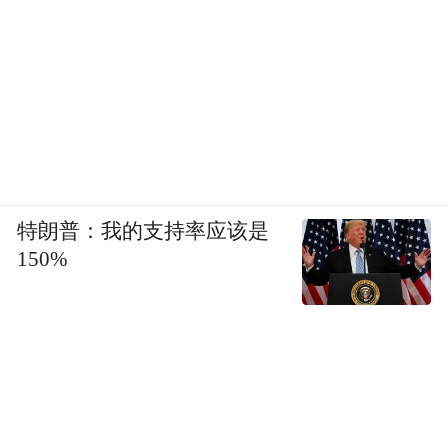
“会当凌绝顶，一览众山小”，站在景区最高
处，我们与岩羊共享这片斑斓。由于西北地
区天气和日照的差异，景区阳坡与阴坡，形
成截然不同的景观风貌。自西向东，日照充
足的山体一侧主导色为橘红色；自东向西，
背向太阳的一侧主色调为深绿色，两种地貌
特朗普：我的支持率应该是
穿插交错，景色迤逦。山体褶皱中藏着地球
150%
的密码，像是大地的指纹。脚下3550米的栈
道如飘逸丝带，缠绕于山谷之间，俯首可见
幽谷中孤峰静立，抬头但见浮云被风揉成细
影，轻轻落于岩层之上，在这一刻，连呼吸
也不自觉的慢了下来。远处的崖壁上，还有
零星空间站式的酒店，倚在窗边静看风景，