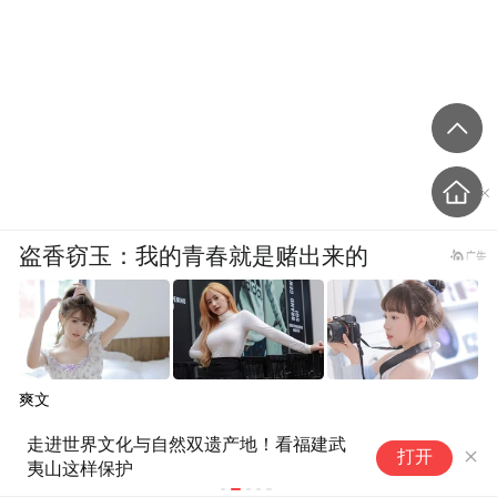
盗香窃玉：我的青春就是赌出来的
爽文
走进世界文化与自然双遗产地！看福建武
来山西
打开
夷山这样保护
5678个