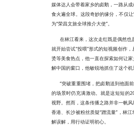
媒体达人会带着家乡的卤鹅，一路从成
食火遍全球。这段奇妙的缘分，不仅让
为“荣昌文旅全球推介大使”。
在林江看来，这次走红既是偶然也是
就开始尝试“投喂”形式的短视频创作
烫等美食热点，他一直在探索如何让家
解中国的窗口，他敏锐地抓住了这个机
“突破重重围堵，把卤鹅送到他面前
的场景时仍充满激动。就是这短短的2
视野。然而，这条传播之路并非一帆风
香港、长沙被粉丝质疑“蹭流量”，林
解误解，用行动证明初心。