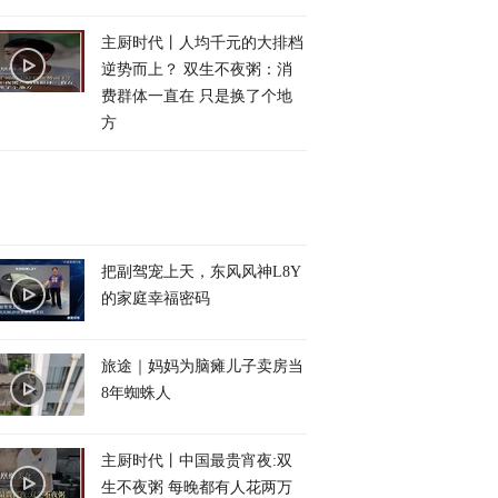
主厨时代丨人均千元的大排档
逆势而上？ 双生不夜粥：消
费群体一直在 只是换了个地
方
把副驾宠上天，东风风神L8Y
的家庭幸福密码
旅途｜妈妈为脑瘫儿子卖房当
8年蜘蛛人
主厨时代丨中国最贵宵夜:双
生不夜粥 每晚都有人花两万