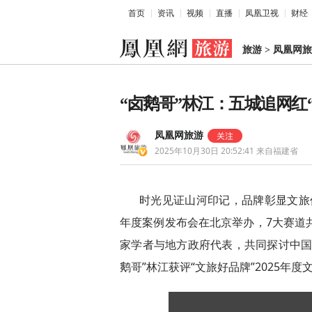
首页
资讯
视频
直播
凤凰卫视
财经
旅游
>
凤凰网旅
“卤鹅哥”林江：五城追网红
凤凰网旅游
2025年10月30日 20:52:41
来自福建省
时光见证山河印记，品牌彰显文旅价
年度案例发布会在北京举办，7大赛道
家学者与地方政府代表，共同探讨中国
鹅哥”林江获评“文旅好品牌”2025年度