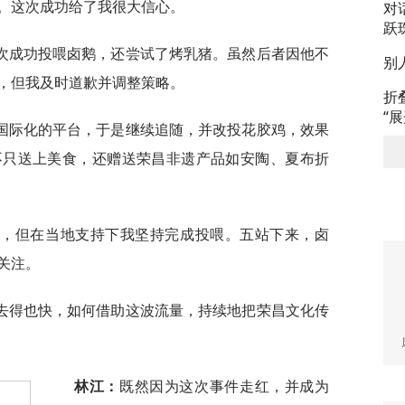
。这次成功给了我很大信心。
对
跃
次成功投喂卤鹅，还尝试了烤乳猪。虽然后者因他不
别
，但我及时道歉并调整策略。
折
“
国际化的平台，于是继续追随，并改投花胶鸡，效果
不只送上美食，还赠送荣昌非遗产品如安陶、夏布折
制，但在当地支持下我坚持完成投喂。五站下来，卤
关注。
去得也快，如何借助这波流量，持续地把荣昌文化传
林江：
既然因为这次事件走红，并成为