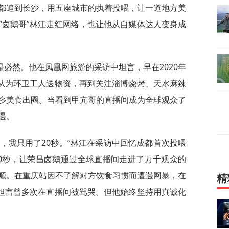
都追到长沙，用五座城市的执着投喂，让一道地方美
“卤鹅哥”林江走红网络，也让他从自媒体达人变身成
必然。他在凤凰网旅游的采访中坦言，早在2020年
，从为环卫工人送物资，再到关注淄博烧烤、天水麻辣
乡美食出圈。当看到甲亢哥的直播间成为全球观众了
遇。
，我只用了20秒。”林江在采访中回忆成都首次投喂
0秒，让荣昌卤鹅通过全球直播间走进了万千观众的
顺。在重庆站因不了解对方饮食习惯而遭遇网暴，在
精
江坦言曾多次在直播间被骂哭。但他始终坚持用真诚化