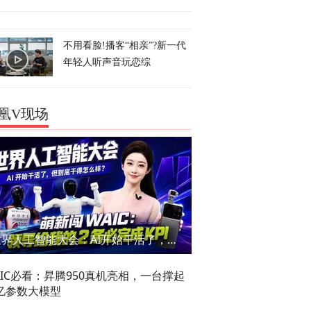
不用看脸!播客“相亲”?新一代
年轻人听声音玩恋综
凰V现场
世界人工智能大会：AI开始干活了，但到底干的怎么样？萌新闯WAIC
AIC必看：昇腾950真机亮相，一台撑起
亿参数大模型