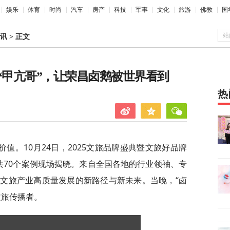
娱乐
体育
时尚
汽车
房产
科技
军事
文化
旅游
佛教
国
站
讯
>
正文
“甲亢哥”，让荣昌卤鹅被世界看到
热
值。10月24日，2025文旅品牌盛典暨文旅好品牌
共70个案例现场揭晓。来自全国各地的行业领袖、专
文旅产业高质量发展的新路径与新未来。当晚，“卤
文旅传播者。