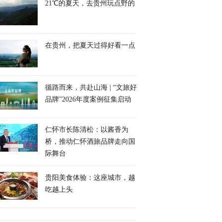
21℃的夏天，去贵州玩点野的
在贵州，把夏天过得好看一点
循路而来，共赴山海 | “文旅好
汾酒 梅好相汾”
敦煌旅游小贴士：莫高窟
云天收夏色！满目苍
品牌”2026年度案例征集启动
6汾酒·杨梅季6月9日
的壁画留住了历史，鸣沙
立秋，山涧溪流觅清
兴诗意启幕
山月牙泉则留住了自然奇
迹
仁怀市长陈清松：以酱香为
桥，推动仁怀酒旅品牌走向国
际舞台
贵阳美食体验：这座城市，越
吃越上头