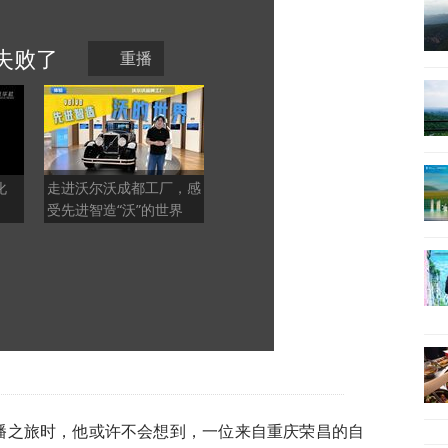
失败
了
重播
化
走进沃尔沃成都工厂，感
这片约50平方公里的彩
“青花
受先进智造“沃”的世界
色丘陵，藏着地球亿万年
202
的秘密
于宜
直播之旅时，他或许不会想到，一位来自重庆荣昌的自