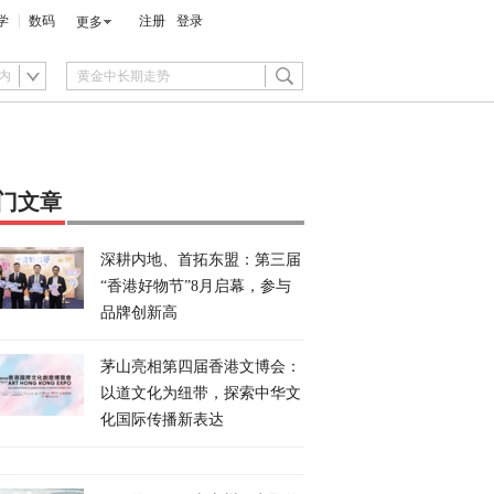
学
数码
注册
登录
更多
内
门文章
深耕内地、首拓东盟：第三届
“香港好物节”8月启幕，参与
品牌创新高
茅山亮相第四届香港文博会：
以道文化为纽带，探索中华文
化国际传播新表达