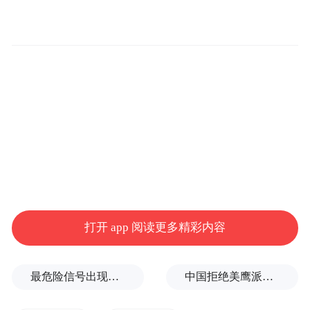
为古老非遗，寻找年轻窗口
谈及发起“非遗不息时之夜”的初衷，李响直
指非遗传承的现实困境：在年轻人主导的消
费市场里，传统非遗很难被年轻人看到或喜
爱。
“时尚的核心是个人的表达，是一种生活方
式。”李响精准剖析，“我们希望通过时尚人
打开 app 阅读更多精彩内容
群、年轻人群，让更多年轻人了解非遗、看
到非遗、喜欢非遗。”
最危险信号出现！全球能源大动脉岌岌可危
中国拒绝美鹰派副防长访华？弦外之音被热议
如何让古老的非遗技艺在视觉呈现上征服当