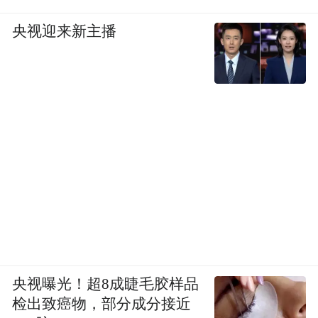
园林空间，能够提供沉浸式体验，让观众在
央视迎来新主播
游览中自然感受非遗的活态传承，进一步强
化非遗与场景的融合。
凤凰网旅游：
现在年轻人会追求一种“时尚”
的审美，我们该如何通过视觉设计将非遗元
素与现代审美融合，展现其独特的时尚魅
力？
李响：
我不认为非遗是“土”的。当前的主流
审美仍受西方影响，奢侈品审美也以西方为
主导，但我认为非遗才是真正的奢侈品——
央视曝光！超8成睫毛胶样品
它无法量产，凝聚了手艺人数月甚至数年的
检出致癌物，部分成分接近
心血，是有温度、有时间厚度的创作。非遗