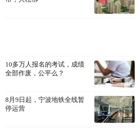
释非遗，将时尚元素注入传统技艺，让年轻
人更愿意接受这种文化形式。”他提出了具体
的发展方向：将非遗元素融入生活设计，推
动非遗从“博物馆”到“生活场”的转型；同时
向世界呈现中国非遗的时尚魅力，实现“传统
与现代”“东方与西方”的对话。
10多万人报名的考试，成绩
全部作废，公平么？
在李响的愿景中，非遗不再是需要特别保护
的文化遗产，而是自然流淌在当代人血液中
8月9日起，宁波地铁全线暂
的时尚基因。这种转变，需要更多像他这样
停运营
的跨界者，搭建起传统与现代对话的桥梁。
【以下为采访实录】