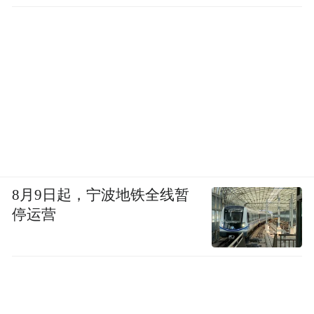
触到不同类型的非遗。比如与明星合作，借
助他们的影响力，让更多受众看到非遗之
美；同时也会邀请垂直类非遗KOL参与，他
们用自己擅长的方式解读非遗，能有效带动
粉丝关注。我们始终持开放态度，愿与明
星、KOL及非遗传承人共同合作，尤其许多
传承人本身缺乏传播能力，我们希望通过外
部力量，助力他们被更多人看见。
8月9日起，宁波地铁全线暂
凤凰网旅游：
未来，在非遗的挖掘和传播
停运营
上，还有哪些新的规划和设想？
李响：
作为媒体，我们立足于中国传统文
化，致力于向国内外读者推广非遗。国家一