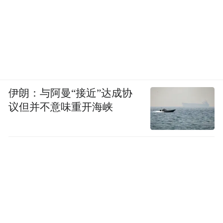
直倡导“让非遗活起来”，从博物馆走向生
活。我们也希望以时尚视角重新诠释非遗，
为其注入时尚元素，使其更贴近年轻人。例
如，将非遗技艺融入当代生活用品设计——
就像鼻烟壶的绘制技艺、雕刻工艺等，完全
可以应用在杯子等日常物件上。让非遗融入
伊朗：与阿曼“接近”达成协
当下生活，实现生活化，才是传承的根本路
议但并不意味重开海峡
径。
“特别声明：以上作品内容(包括在内的视频、图片或音
频)为凤凰网旗下自媒体平台“大风号”用户上传并发
布，本平台仅提供信息存储空间服务。
Notice: The content above (including the videos,
pictures and audios if any) is uploaded and posted
by the user of Dafeng Hao, which is a social media