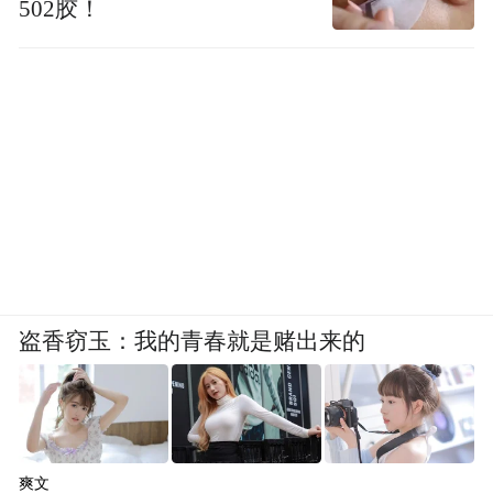
502胶！
本身并不缺乏时尚基因，只是需要用更现
代、更时尚的语言去呈现。作为时尚媒体，
我们正努力将非遗元素与时尚设计相结合，
探索非遗时尚化的多种可能，拓展其审美和
发展空间。
凤凰网旅游：
如何有效地激发公众尤其是年
轻人的参与热情和传承意识，实现从“他们”
走向“我”的转变？
盗香窃玉：我的青春就是赌出来的
李响：
非遗的形式非常多元，除了传统手工
艺，还包括表演类（如京剧）、体育类等。
我们希望通过多种渠道和形式，让年轻人接
爽文