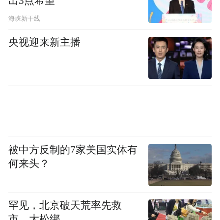
出3点希望
“他们用自己独特的语言解读非遗，用自身的
海峡新干线
流量让传统文化被更多人看见。”
央视迎来新主播
这种开放的合作理念也延伸到非遗传承人本
身。李响清醒地认识到，许多散落在民间的
传承人缺乏自发传播能力，需要借助外界力
量共同合作，让这些文化瑰宝被世界看见。
04
被中方反制的7家美国实体有
让非遗元素，融入日常设计
何来头？
展望未来，李响分享了非遗传播的新构想。
罕见，北京破天荒率先救
市，大松绑
“作为媒体，我们希望通过时尚的视角重新诠