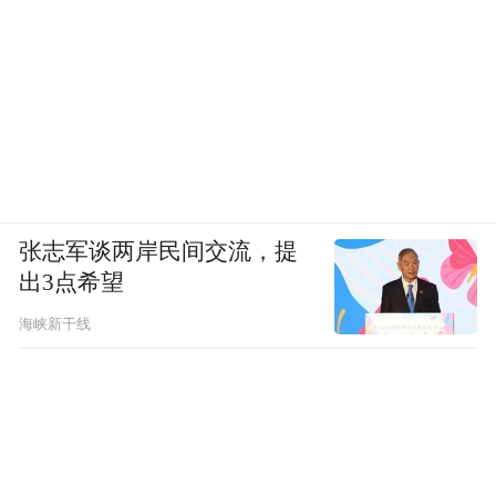
凤凰网旅游：
在构思“非遗不息时之夜”项目
时，您希望传递的核心使命是什么？“时尚
+非遗”的跨界融合，对于打破人们对非遗文
化传统的刻板印象，起到什么关键作用？
李响：
我们做这个项目，核心是想推动时尚
与非遗的融合。时尚的本质是一种个人表
张志军谈两岸民间交流，提
出3点希望
达，也是一种生活方式和态度，它的受众大
多是有消费能力的年轻人。而目前非遗给人
海峡新干线
的感觉比较传统，难以被年轻人关注和喜
爱。因此，我们希望借助时尚平台、粉丝力
量以及年轻群体，通过时尚的表达方式，让
更多年轻人看见、了解并最终喜欢上非遗。