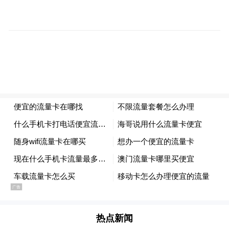
02
借力经典IP，为非遗注入流量
北京大观园是“非遗不息时之夜”的场地，李
响揭示了场地选择背后的双重逻辑：文化共
鸣与沉浸体验。
“大观园是《红楼梦》的经典场景，而《红楼
梦》是我们中国史书级的文化瑰宝。”李响表
示，这种文化象征意义上的契合，为活动奠
定了深厚的权威性基础。
热点新闻
作为《红楼梦》的经典场景，大观园自带“文