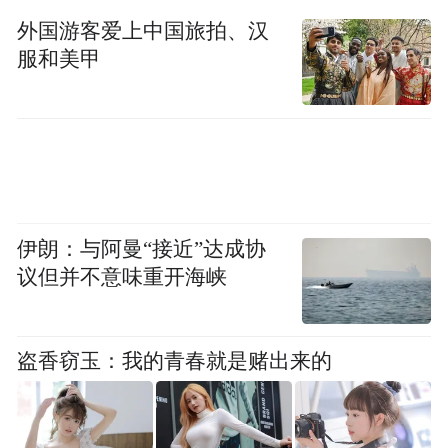
化瑰宝”的流量属性，能降低传播成本；其园
外国游客爱上中国旅拍、汉
林建筑与非遗技艺的物理空间天然契合，形
服和美甲
成“移步易景”的沉浸式体验。更关键的是，
这种选择实现了从“文化符号”到“生活场景”
的跃升——观众在游览大观园时，自然将非
遗的活态传承与场景结合，强化品牌权威性
与记忆点。“选择大观园，既是传播策略，也
伊朗：与阿曼“接近”达成协
是文化传承的必然。”
议但并不意味重开海峡
03
盗香窃玉：我的青春就是赌出来的
从被动观看，到主动参与
激发年轻人的参与感，是实现非遗活态传承