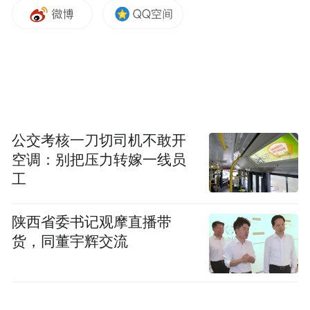
代年轻人？李响提出了自己的见解：“当下的
审美核心仍在追捧西方，奢侈品的审美标准
也以西方为主导。”但他坚信，“非遗才是真
正的奢侈品，因为这些作品无法量产，倾注
了手艺人的全部心血。”
公交考核一刀切司机不敢开
针对年轻人追求的“时尚审美”，李响指出需
空调：别把压力转嫁一线员
用“更时尚的语言”呈现非遗。他以鼻烟壶绘
工
画技艺为例，指出这类非遗技术可融入现代
陕西省委书记观摩直播带
生活品设计，如杯具、家居装饰等，让非遗
货，同董宇辉交流
从“博物馆”走向“生活场”。时尚媒体的角色
在于挖掘非遗的时尚基因，通过视觉设计打
破“老式”印象，展现其独特魅力。