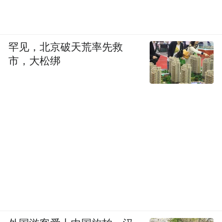
platform and merely provides information storage
space services.”
罕见，北京破天荒率先救
市，大松绑