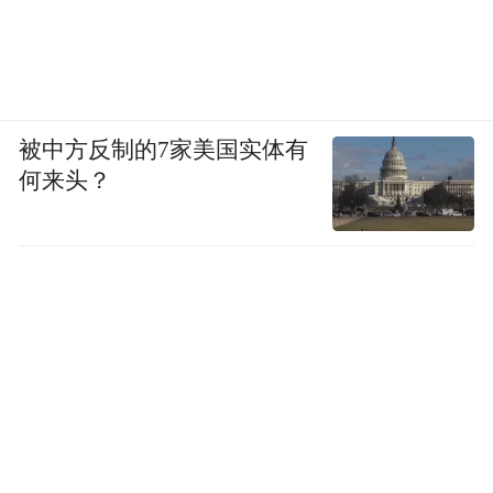
凤凰网旅游：
“非遗不息时之夜”项目选址于
北京大观园，您是如何考虑这种场地与文化
象征的结合的？它对于强化品牌的权威性和
被中方反制的7家美国实体有
记忆点有什么作用？
何来头？
李响：
选址大观园，首先是从文化共鸣的角
度出发。大观园是《红楼梦》的经典场景，
而《红楼梦》本身是中国极具文化价值的瑰
宝，这与非遗的文化属性高度契合。从传播
层面看，大观园本身自带文化流量和认知基
础，公众更容易将活动与经典文化关联，这
有助于降低传播成本，增强品牌的文化权威
性和记忆点。此外，大观园作为一个完整的