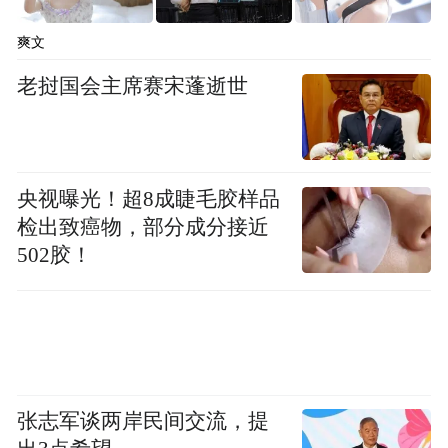
的关键。李响构建了一个多层次参与体系。
爽文
“非遗的形式丰富多彩，除了传统手工艺，还
老挝国会主席赛宋蓬逝世
有表演类、体育类等多种形态。”针对不同类
型的非遗，需要设计差异化的参与方式，通
过多样化渠道让公众感知非遗的丰富性，实
央视曝光！超8成睫毛胶样品
现从“旁观者”到“参与者”的身份转变。“传承
检出致癌物，部分成分接近
不是复制，而是创新——我们希望年轻人通
502胶！
过参与，让非遗成为生活的一部分。”
李响特别重视明星和KOL的传播力量：“我们
不能忽视明星对非遗传播的带动作用。通过
明星参与，能让他们的粉丝群体看见非遗之
张志军谈两岸民间交流，提
美。”同时，他也看重垂类非遗KOL的价值：