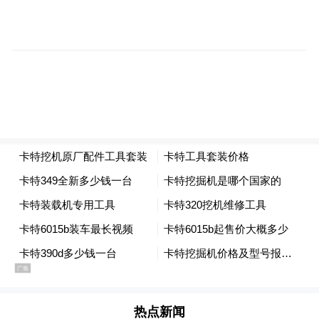
龙虎山的“绝”，从来不止于自然地貌，更是
中华道文化与古越文明的深度交响，是两千
余年文脉的绵延传承。这片土地上，泸溪河
旁悬棺深藏洞穴，天师府内香火千年绵延，
热点新闻
天然太极图暗合道家哲思，古越崖墓承载先