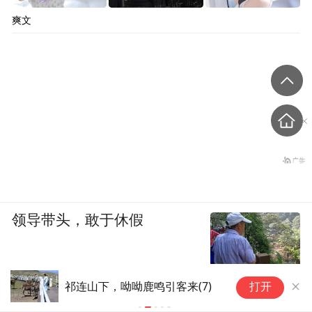
爽文
领导带头，敢于休假
牢记初心使命 奋进复兴征程|山货出山 消
省
打开
费进山——湖北黄冈探索老区振兴特色路
点