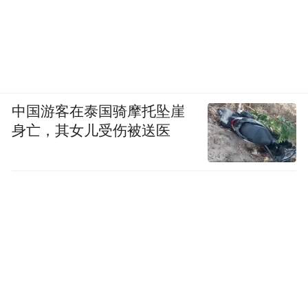
隐泸等甲级乙级民宿集群崛起，构建起文化
体验、生态休闲、运动康养、乡村度假于一
体的全产业链生态，实现了从“门票经济”到
全产业链收益的跨越，先后斩获全国文明旅
中国游客在泰国骑摩托坠崖
游先进单位、国家级生态文明教育基地、国
身亡，其女儿受伤被送医
家可持续发展实验区、国家文化产业示范基
地、中国天然氧吧、中国5A级景区品牌影响
力奖等重量级荣誉，让“天下绝”的文旅发展
活力持续迸发。
惠民生之福 让“天下绝”暖在共建共享的温度
里