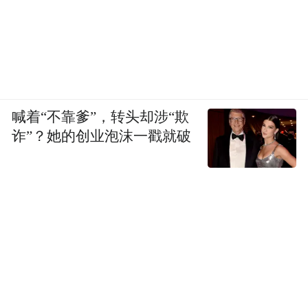
喊着“不靠爹”，转头却涉“欺
诈”？她的创业泡沫一戳就破