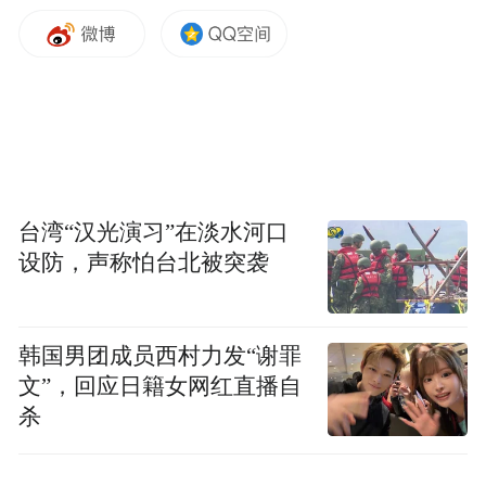
栖息乐园，被誉为“鸟中大熊猫”的中华秋沙
鸭连续19年如约而至，朱鹮在丹霞群峰间成
功野化放归，这些自然的“质检员”，以羽翼
为龙虎山的Ⅰ类水质、优质生态签署最权威
的“合格证”。如今的龙虎山，山更绿、水更
清、生命更丰盈，生态不仅是风景的底色，
更是文旅发展的坚实根基，让“天下绝”的自
台湾“汉光演习”在淡水河口
然之美历久弥新。
设防，声称怕台北被突袭
铸文化之魂 让“天下绝”活在文明交融的底蕴
韩国男团成员西村力发“谢罪
里
文”，回应日籍女网红直播自
杀