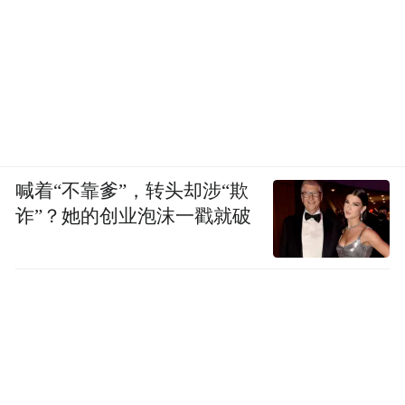
喊着“不靠爹”，转头却涉“欺
诈”？她的创业泡沫一戳就破