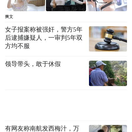
文”，让古老文脉实现活态传承与创新表达。
大上清宫遗址入选全国十大考古新发现，道
爽文
文化博物馆建成开放，科技赋能让崖墓之谜
女子报案称被强奸，警方5年
重现震撼；《问道龙虎山》纪录片、《天师
后逮捕嫌疑人，一审判5年双
传奇》书籍等文化成果相继推出，正一天师
方均不服
音乐、斋醮科仪等国家级非遗走进景区，研
学、悟道等精品线路让道文化融入当代生
领导带头，敢于休假
活。更难得的是，景区打破传统“围墙思
维”，以开放姿态拥抱年轻世代，跨界联动
《一人之下》《剑来》等热门IP打造“动漫第
一山”，超8亿次网络曝光让传统文化击穿次
元壁，成为Z世代潮流打卡地；行进式实景演
出《寻梦龙虎山》迭代升级，跻身全国演艺
有网友称南航发西梅汁，万