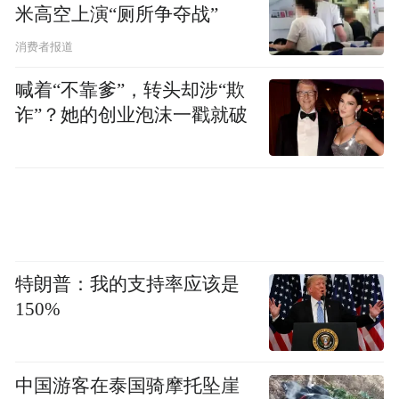
标杆、国家级文化产业示范基地，让道文化
米高空上演“厕所争夺战”
化作可感知、可触摸、可沉浸的体验。文化
消费者报道
的创新表达，让千年文脉与时代同频，让“天
喊着“不靠爹”，转头却涉“欺
下绝”的文化之魂愈发鲜活，成为吸引游客
诈”？她的创业泡沫一戳就破
“专程而来”的核心引力。
谋融合之变 让“天下绝”兴在业态升级的活力
里
十年蜕变，龙虎山的文旅发展，实现了从“路
特朗普：我的支持率应该是
过”到“停留”、从“观看”到“生活”、从“单一观
150%
光”到“多元体验”的根本转变，而这一切，源
于以“文旅+”为核心的融合创新，源于基础设
施与文旅产品的双重提质。
中国游客在泰国骑摩托坠崖