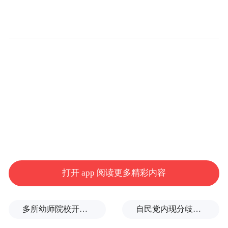
十年来，龙虎山坚持生态优先、绿色发展，
系统推进山体修复、泸溪河综合整治，全面
打开 app 阅读更多精彩内容
清退高耗能高污染养殖，沿河绿道、悦溪谷
等生态景观次第呈现，让山明水净、林茂鸟
多所幼师院校开设养老专业
自民党内现分歧，不少对华友好议员疏远高市内阁
鸣成为常态。生态的优渥，成为珍稀生物的