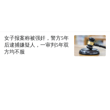
心在，十年新程再扬帆。如今的龙虎山已然
完成了一场惊艳的蜕变，成为自然与人文融
合、生态与发展共赢、文旅与民生共生的典
范。这份“天下绝”，是自然的馈赠，是文化
的积淀，更是十年深耕、守正创新的成果。
女子报案称被强奸，警方5年
未来，龙虎山将继续以生态为底色、以文化
后逮捕嫌疑人，一审判5年双
为灵魂、以品牌为引领、以融合为路径，持
方均不服
续丰富“龙虎天下绝”的时代内涵，深化文旅
融合创新，让丹山碧水与时代脉搏同频共
振，在文旅高质量发展的道路上，继续书写
属于龙虎山的新传奇，让“龙虎天下绝”的美
名在岁月长河中永续流传。（图片均由鹰潭
市文旅投集团提供）