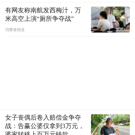
有网友称南航发西梅汁，万
米高空上演“厕所争夺战”
消费者报道
女子丧偶后卷入赔偿金争夺
战：告赢公婆仅拿到3万元，
婆家转移上百万元钱款