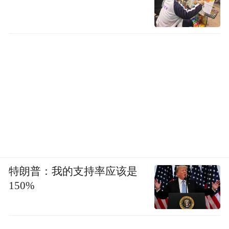
十年来，龙虎山始终坚持旅游富民、旅游利
民，让文旅发展的“流量”转化为百姓增收的
“红利”，让发展成果惠及千家万户。旅游产
业直接带动当地就业近2000人，乡村旅游、
民宿经济蓬勃发展，口上舒家等乡村借旅游
之力蜕变为远近闻名的小康村，上清古镇夜
游点亮城乡夜经济，让村民在家门口实现就
业、增收、致富。同时，景区以服务提品
质、以温度聚人心，设立500万元服务质保
金，首创“远程调解共享法庭”，让游客投诉
特朗普：我的支持率应该是
比例大幅下降92%；50多个党员志愿岗构建
150%
起“15分钟游客服务圈”，从细节处提升游客
体验，让游客行得安心、游得舒心、住得暖