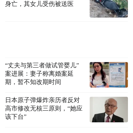
身亡，其女儿受伤被送医
“丈夫与第三者做试管婴儿”
案进展：妻子称离婚案延
期，暂不知改期时间
十年来，龙虎山秉持“融于自然而优于便利”
的理念，持续补短板、强功能，优化旅游交
日本原子弹爆炸亲历者反对
通体系，推进智慧景区建设，全面升级游客
高市修改无核三原则，“她应
该下台”
中心、标识系统、充电设施等基础配套，让
游客在原生态的山水间，尽享现代化的旅游