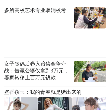
秦智慧，道宗绝圣、古越绝唱、阴阳绝妙，
多所高校艺术专业取消校考
共同构筑起独一无二的文化内核。
女子丧偶后卷入赔偿金争夺
战：告赢公婆仅拿到3万元，
婆家转移上百万元钱款
盗香窃玉：我的青春就是赌出来的
十年来，龙虎山坚持“以文塑旅、以旅彰