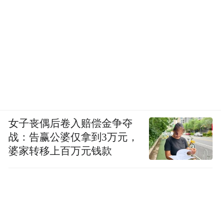
便利。同时，景区推动经典产品焕新与新业
态持续涌现，上清古镇全新亮相，仙人城、
竹筏漂流等核心体验不断升级，玻璃栈道、
飞拉达、夜游古越水街等新玩法解锁山水新
体验，《龙虎问道 山水逍遥》微表演让游客
在漫步中偶遇道韵场景，旅拍、道家全素宴
等体验让山水成为可创造的记忆载体，游客
女子丧偶后卷入赔偿金争夺
平均停留时间从十年前的不足4小时延长至2-
战：告赢公婆仅拿到3万元，
3天，“白+黑”全时段体验模式成为常态。
婆家转移上百万元钱款
在此基础上，龙虎山深化“文旅+体育”“文旅
+影视”“文旅+节庆”融合发展，环鄱阳湖自行
车赛、龙虎山马拉松等赛事落地，短剧拍
摄、森林咖啡馆等业态遍地开花，栖山居、