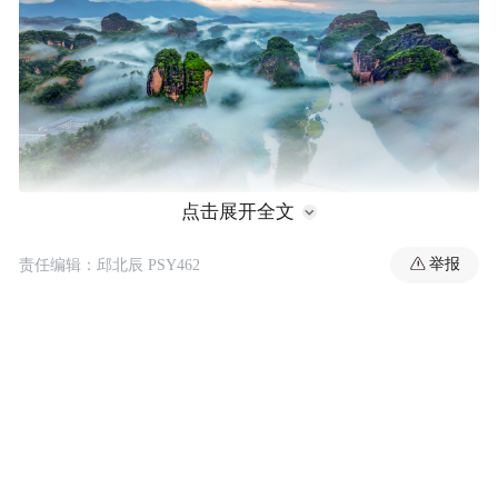
点击展开全文
“龙虎天下绝”，首绝在生态。龙虎山的
举报
责任编辑：邱北辰 PSY462
“绝”，是丹霞地貌的地质孤本，23种典型老
年期丹霞地貌与泸溪河相映成趣，构成独步
天下的“碧水丹山”画卷；这份“绝”，更因生
态的守护愈发鲜活。