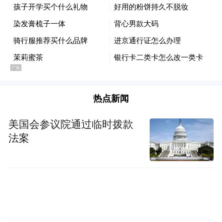
Notice: The content above (including the videos,
pictures and audios if any) is uploaded and posted
by the user of Dafeng Hao, which is a social media
platform and merely provides information storage
space services.”
热点新闻
美国会参议院通过临时拨款
法案