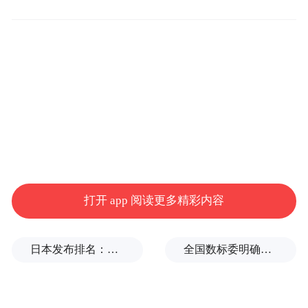
在以“生态共生、产业共进”为主题的大会
打开 app 阅读更多精彩内容
上，各行业领袖围绕食材供应链的发展趋势
进行了深入探讨，并分享了各自的实践经
日本发布排名：中国第1，日本第13
全国数标委明确：所谓“数据国家标准编制费”系冒名收取
验。而此次凭借冰鲜螺蛳鸭脚煲斩获大奖的
掌小鸭，正是餐饮供应链创新升级的典型代