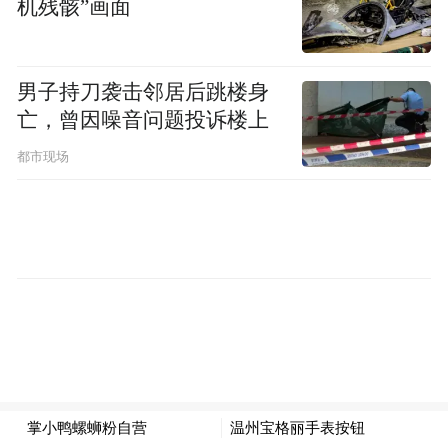
机残骸”画面
男子持刀袭击邻居后跳楼身
亡，曾因噪音问题投诉楼上
都市现场
随着本次展会的圆满举行，“2026中国餐饮供
应链超级单品奖”的获得将激励掌小鸭以更优
质的地域风味与更高效的供应链能力，携手
行业伙伴生态共生、产业共进，把正宗柳州
美味带给更多食客，持续为中国餐饮产业高
质量发展贡献力量。
“特别声明：以上作品内容(包括在内的视频、图片或音
频)为凤凰网旗下自媒体平台“大风号”用户上传并发
布，本平台仅提供信息存储空间服务。