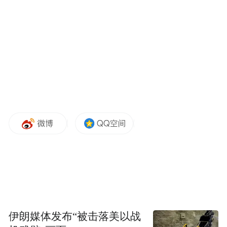
表。品牌 2013 年创立于广西柳州，深耕柳州
风味美食十余载，早期以泡椒鸭掌、秘制鸭
翅等新派卤味风靡市场，并在柳州核心商圈
开设首间直营店，多年来积累了扎实的口味
研发基础与良好的消费者口碑。2025 年，掌
小鸭重磅推出冰鲜螺蛳鸭脚煲，凭借 “真冰
鲜” 实现产品突破，从地方特色小吃品牌，成
长为兼具成熟供应链实力与全国影响力的美
食标杆。
伊朗媒体发布“被击落美以战