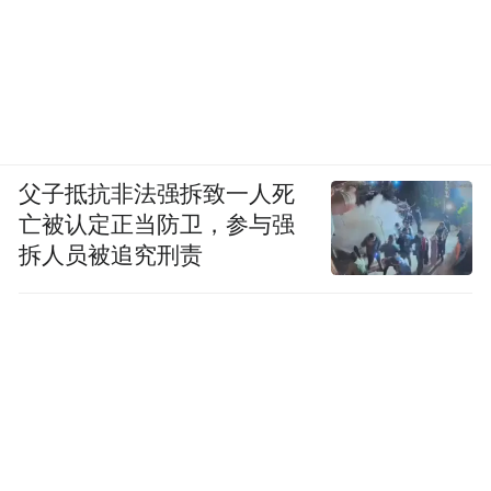
（游客热情参与钢琴快闪）
父子抵抗非法强拆致一人死
亡被认定正当防卫，参与强
四、价值延伸：为全民阅读与终身学习探路
拆人员被追究刑责
2026年，中国首个全民阅读活动周正式启
动。国家推动全民阅读，并非追求一阵风式
的表演作秀，而是希望持续推动、长效落
地，不断提升国民阅读素养，使阅读真正生
活化、日常化，内化为国民习惯，助力构建
高品质的终身学习型社会。