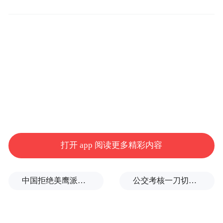
活动期间，悦读、研学、诗歌、文旅、非
遗、康养等专场沙龙，由各自主理人联络嘉
宾、设计议题；
嘉宾阵容涉及众多领域，跨界融合共创，贯
通产业链上下游；
一周之内，暇客说、悦读角、钢琴快闪、捞
盲盒书、峡谷书市等互动遍地开花，将整座
打开 app 阅读更多精彩内容
大峡谷变为开放式、全景式、可参与的“山水
书院”。
中国拒绝美鹰派副防长访华？弦外之音被热议
公交考核一刀切司机不敢开空调：别把压力转嫁一线员工