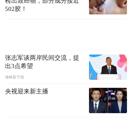
检出致癌物，部分成分接近
最难改变的，首先是观念。
502胶！
“读万卷书，行万里路”，经常被简化为理论
与实践的简单关系。但在AI时代，答案唾手
可得、知识一键可达，书与路的意义，反而
变得模糊。我们究竟需要怎样的诗与远方？
张志军谈两岸民间交流，提
出3点希望
张家界悦读共创大会给出的回答是：先完成
海峡新干线
一场从“阅读”到“悦读”的升维。
央视迎来新主播
这不是文字游戏，而是对阅读内涵、边界、
方式与价值的重新定义，更是对传统全民阅
读活动的一次场景化升级。在世界自然遗产
地开展这样的文化实验，让阅读与在地特