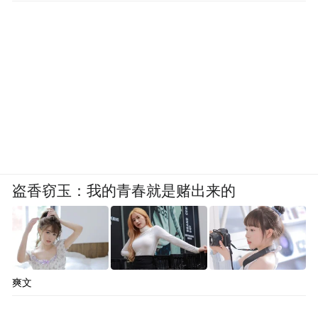
（武当太极传人王明山在张家界悦读共创大会开
幕式上演示“峡谷养生功”。）
在张家界，阅读不再局限于纸页。
盗香窃玉：我的青春就是赌出来的
书本是“小书”，山水天地、人间生活、生命
自身，才是那本更大的“书”。
爽文
古人讲“纸上得来终觉浅，绝知此事要躬
行”，又讲“问渠那得清如许，为有源头活水