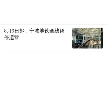
从遥远符号变成日常体验。老手艺要有新玩
法，才能从‘出彩’到‘出货’。对非遗来说，只
有消费，才是最好的传承。”
从聚人到留人，本质是从流量运营转向留量
8月9日起，宁波地铁全线暂
停运营
运营，从项目思维转向生态思维，形成“游客
愿来、从业者愿留、投资者愿长期投入”的良
性循环。而支撑这一切的，正是“悦读”所唤
醒的精神需求与社群认同。