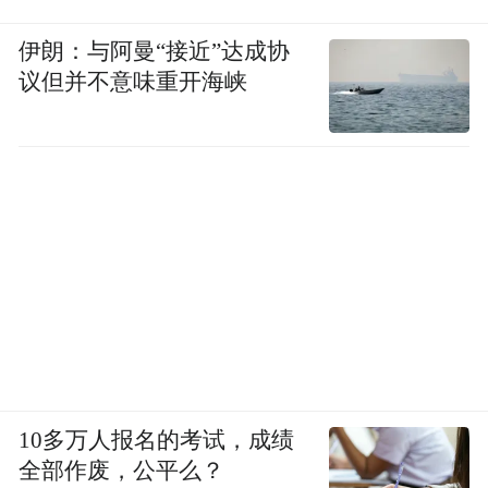
——悦读+共创。
伊朗：与阿曼“接近”达成协
议但并不意味重开海峡
“共创”二字，揭示了一个被长期忽略的真
相：悦读天然具有社群化特征。
它不再是一个人、一盏灯、一本书的孤独行
为，而是一群人因同好而聚、因共鸣而近、
因分享而热络的社会连接。
大会最亮眼的机制创新，就是不设唯一主
角、不搞精英垄断。从学者、外交官、艺术
家、非遗传承人，到研学导师、康养专家、
民宿主、创业者，再到普通游客、亲子家
10多万人报名的考试，成绩
全部作废，公平么？
庭、银发长者，所有人以主理人、嘉宾、参