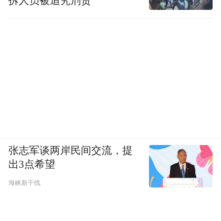
拆人员被追究刑责
（青年钢琴家汤珏晨与游客在云天渡玻璃桥上同
台“悦读”。）
三、从“投资于物”到“投资于人”：文旅未来
的核心方法论
张志军谈两岸民间交流，提
出3点希望
“十五五”开局之年，国家将文旅置于扩内
海峡新干线
需、稳就业、促消费的战略核心，明确提出
强化人才支撑、培育新业态、壮大市场主