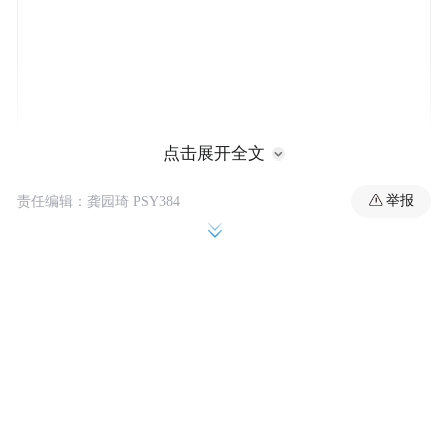
点击展开全文
4月20日至26日，在中国首个全民阅读活动周
举报
责任编辑：龚园琦 PSY384
期间，这场由凤凰网与张家界大峡谷联合主
办的文化盛会，自始至终充满实验精神与共
创气质：
活动预热阶段，“不正经读书”线上晒图游
戏，机构和网友众筹共建“峡谷图书馆”，一
亮相就不走寻常路；