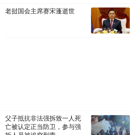
老挝国会主席赛宋蓬逝世
（文旅专场沙龙，王旭、陈长春、夏雨清、罗晴
秋纵论悦读与栖居）
父子抵抗非法强拆致一人死
亡被认定正当防卫，参与强