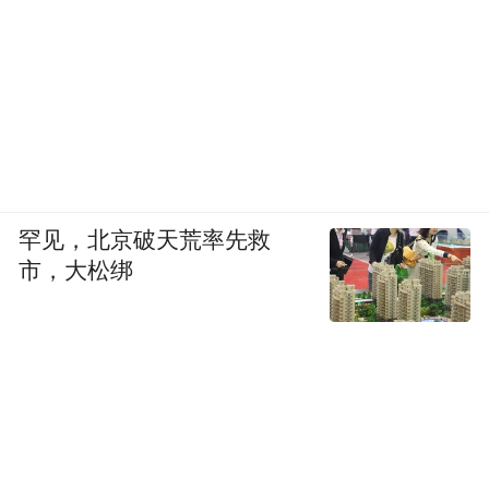
一鸣实景教育祝成成推动海外侨胞来张家界
研学；隐居乡里创始人陈长春带来乡村共生
理念……越来越多创作者、运营者选择扎
根，正是因为这里形成了内容可持续、人才
愿停留、生态可生长的产业磁场。
罕见，北京破天荒率先救
陈长春说：“我希望张家界未来不只是一
市，大松绑
个‘阿凡达’式的场景，而是生活着一群做艺
术、做非遗的人，像硅谷一样，抱着各种想
法交流碰撞。”
长沙铜官窑非遗传承人彭望球则直言：“非遗
要进景区、进民宿，可看可玩可买可带走，