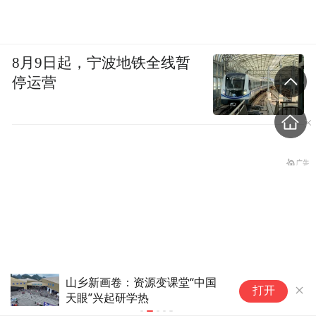
张家界悦读共创大会的意义，在于尝试跳出
“读书日限定”“活动式造势”的传统路径，用
8月9日起，宁波地铁全线暂
一场全景、全龄、全程可参与的文化实验，
停运营
来回应时代命题：
第一，如何让全民阅读“不枯燥、不落空、不
走形式”？
——场景化、趣味化、生活化、共创化。把
阅读搬出书房，融入旅行、休闲、康养、亲
子、运动，让阅读无处不在、随手可及、人
人喜爱。
省
祁连山下，呦呦鹿鸣引客来(7)
打开
点
10多万人报名的考试，成绩