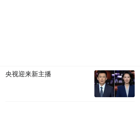
来”。这场大会用实践清晰回答：躬行，就是
在山水间阅读；源头活水，就是生活与行走
本身。
大会推出香道公开课，让游客带走张家界的
“峡气”；非遗文创市集，让非遗从静态陈列
变为可学可做可带走的生活内容；山林疗
央视迎来新主播
愈、峡谷养生课，把康养从概念落到身心安
顿；联动徒步、攀岩等户外运动，推动文体
旅深度融合。
更具行业价值的是，活动打破“你演我看”的
传统模式，以“暇客说”、路人共读、钢琴快
闪等低门槛设计，让普通人成为内容创造