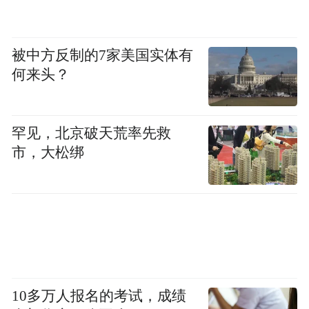
色、自然场景深度融合，让“悦读”的价值在
AI时代尤为凸显。
被中方反制的7家美国实体有
何来头？
文旅深度融合，从来不是文本堆砌、口号叠
加，而是场景再造、价值重构。正如文旅专
场沙龙中，SMART度假产业联盟秘书长、博
罕见，北京破天荒率先救
鳌文创院执行副院长王旭所言：“在AI时代，
市，大松绑
读万卷书和行万里路变成了同一件事——我
们需要在真实的场景中去学习、成长。这恰
恰是AI给不了你的，这使得行走有了更根本
的意义。”
悟空研究院院长、张家界市决策咨询专家罗
10多万人报名的考试，成绩
晴秋更直接点破本质：“悦读，本质就是旅