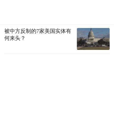
人提供身心安顿的空间。
其次是投资从业者的创造活力。大会不只是
建设景区，更是搭建平台、降低门槛、开放
被中方反制的7家美国实体有
场景，让普通人能分享、手艺人能创收、创
何来头？
作者能扎根、创业者能成长。当一个目的地
能成就人，它就拥有了最坚固的产业壁垒。
这种轻资产、强内容、高黏性、长周期的投
资逻辑，正是文旅高质量发展的核心方向。
最终是投资目的地的长期价值。云天渡玻璃
桥惊艳世界后，同质化景观日渐增多。张家
界大峡谷的选择，是把短期活动转化为长期
IP，把形象热度沉淀为品牌资产，把入境服