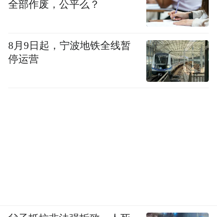
全部作废，公平么？
行；旅行的本质，就是一场生动的身心悦
读。”
8月9日起，宁波地铁全线暂
由“阅读”到“悦读”，是让阅读与旅行在更高
停运营
维度实现融合：推动文化场景化、体验化、
生活化、价值化，二者不再割裂。这也正是
过去很多文旅项目“文化+旅游”生硬嫁接、难
以入心的根源所在。