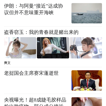
伊朗：与阿曼“接近”达成协
议但并不意味重开海峡
盗香窃玉：我的青春就是赌出来的
爽文
老挝国会主席赛宋蓬逝世
（钢琴快闪。外国游客与钢琴家的美丽邂逅）
一、从“阅读”到“悦读”：一场回归本质的观
念革命
央视曝光！超8成睫毛胶样品