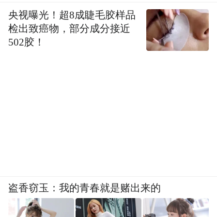
务、国际交流、内容场景做深做实。
央视曝光！超8成睫毛胶样品
检出致癌物，部分成分接近
张家界大峡谷旅游开发有限公司董事长罗嗣
502胶！
清说：“我们不只要打造风景，更要创造精神
场景；不只欢迎天下游客，更希望聚拢有趣
的灵魂。”
凤凰新媒体CFO吕靖表示，凤凰愿做好三个
连接：连接中国与世界、连接文化与场景、
连接精英与大众。
张家界市委常委、宣传部部长吴文海则发出
盗香窃玉：我的青春就是赌出来的
邀请：“欢迎更多专家学者来到张家界，研究
山水文明、传播中国文化；欢迎更多文旅精