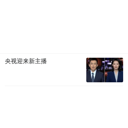
体。未来文旅的竞争，不再是硬件设施的比
拼，而是服务、内容、体验与人的获得感之
争；景观是入口，人的安顿才是终极归宿。
从去年“AI峡客吟”到今年“悦读共创大会”，
张家界大峡谷走过的路，正是从投资于物到
投资于人的生动写照。
央视迎来新主播
所谓“投资于人”，首先是投资游客的真实需
求。当代最稀缺的不是风景，而是松弛、治
愈、成长与归属。张家界以悦读破解知识焦
虑，以康养抚慰身心压力，以非遗唤醒文化
认同，以共创实现情感连接，把景区变成“精
神栖息地”，越来越接近文旅的终极目标：为