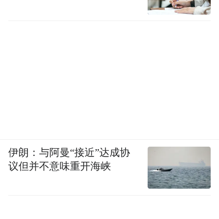
与者、体验者的身份同台登场。没有高低之
分，只有视角不同；没有专业壁垒，只有真
诚分享。
这种完全跨界的汇聚，实际上在构建一种新
型阅读社群：以阅读为纽带，以山水为客
厅，以共创为规则，让陌生的人彼此看见，
让不同领域的人彼此启发，彰显了以阅读构
建新社群的价值理念。
伊朗：与阿曼“接近”达成协
议但并不意味重开海峡
宿集营造社召集人夏雨清计划将精品宿集落
地大峡谷，让游客“躺在床上读峡谷”；非遗
传承人罗子杰把香道搬进景区；武当太极传
人王明山结合峡谷意境开发养生功法；西安