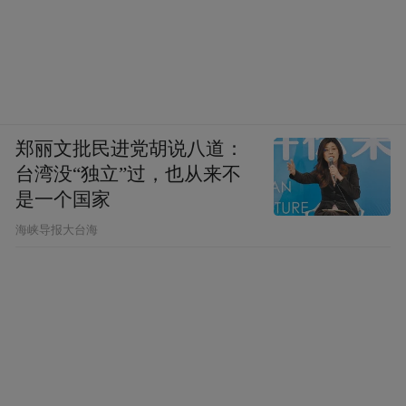
互利共赢。人们期待，在不久的将来，石家
庄与香港的文旅合作必将结出累累硕果，不
仅为两地人民带来更多惊喜，更将为促进文
明交流互鉴、书写新时代区域合作发展作出
重要贡献。
郑丽文批民进党胡说八道：
台湾没“独立”过，也从来不
是一个国家
“特别声明：以上作品内容(包括在内的视频、图片或音
频)为凤凰网旗下自媒体平台“大风号”用户上传并发
​海峡导报大台海
布，本平台仅提供信息存储空间服务。
Notice: The content above (including the videos,
pictures and audios if any) is uploaded and posted
by the user of Dafeng Hao, which is a social media
platform and merely provides information storage
space services.”