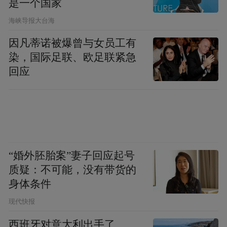
是一个国家
​海峡导报大台海
因凡蒂诺被爆曾与女员工有
文创展示
染，国际足联、欧足联紧急
回应
推介演出环节，歌曲《摇滚之城》以激昂旋
律展现现代都市的青春活力，《石家庄等你
来》则以温暖歌声发出诚挚邀约。现场有嘉
宾感慨道：“从历史到现代，从文化到自然，
石家庄展现出了一个立体而丰富的城市形
“婚外胚胎案”妻子回应起号
象，既传统又现代，既厚重又活力四射。”
质疑：不可能，没有带货的
身体条件
现代快报
西班牙对意大利出手了