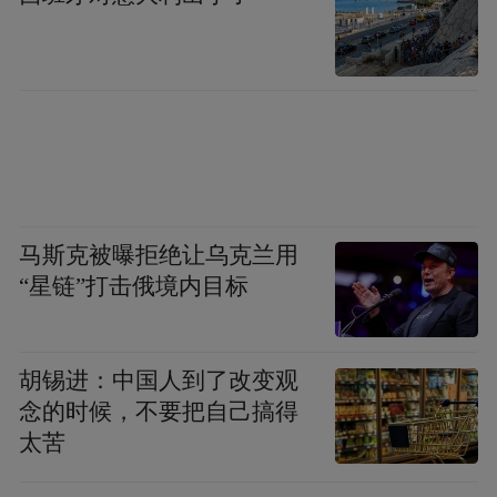
马斯克被曝拒绝让乌克兰用
演唱歌曲《摇滚之城》
“星链”打击俄境内目标
携手前行，共启合作崭新篇章
胡锡进：中国人到了改变观
“2026年春节假期，石家庄跻身全国游客接待
念的时候，不要把自己搞得
量前二十城市；五一假期入境游增幅和消费
太苦
额均居全省首位……”在与澳门旅游局、澳门