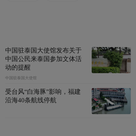
文创展区
“这种古今对话的展陈方式非常打动人，”一
位参观的香港市民在展区驻足良久后表示，
“以前对石家庄了解不多，今天才发现这里既
中国驻泰国大使馆发布关于
有厚重的历史，又有这么新潮的表达方式，
中国公民来泰国参加文体活
让人很想去亲眼看看。”一位媒体记者在交流
动的提醒
中表示：“通过这些创新形式，自己对石家庄
中国驻泰国大使馆
的认知从‘华北重要城市’这个模糊概念，变成
受台风“白海豚”影响，福建
了一个有声有色的具体目的地。”
沿海40条航线停航