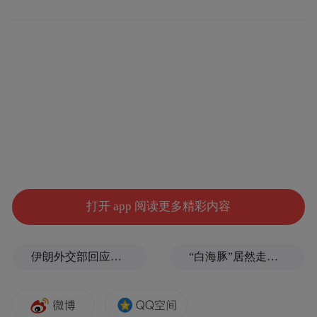
其间，仿佛步入一条时空走廊——一边是承
载历史的非遗技艺静静诉说过去，一边是创
意迭出的文创产品焕发新生。
打开 app 阅读更多精彩内容
伊朗外交部回应特朗普战利品言论：美需赢得战争，再谈战利品
“白海豚”居然走出了古怪路径