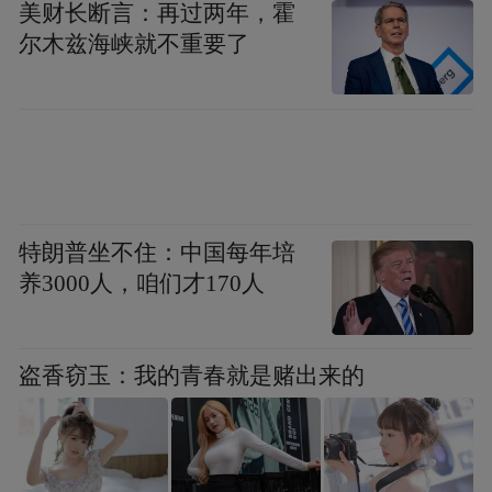
美财长断言：再过两年，霍
近年来，石家庄不断以文旅国际化发展翻开
尔木兹海峡就不重要了
崭新篇章。2025年9月，国际旅行者欢乐季成
功举办，汇聚全球30余国友城代表与行业精
英，让更多人感受“千年古韵·活力之城”的魅
力。10月，石家庄还特别举办中法文旅合作
发展对话会，中法嘉宾齐聚滹沱河畔，共叙
特朗普坐不住：中国每年培
百年正太铁路渊源。在本次香港推介会上，
养3000人，咱们才170人
重点发布了六条入境精品旅游线路，涵盖古
城探秘、红色记忆、城市潮玩等主题，系统
呈现了石家庄“一山一水”生态底色、“音乐与
盗香窃玉：我的青春就是赌出来的
体育”城市名片及西柏坡、正定、赵州桥三大
文旅品牌。从西柏坡红色圣地的革命精神，
到正定古城的千年文脉；从赵州桥的匠心独