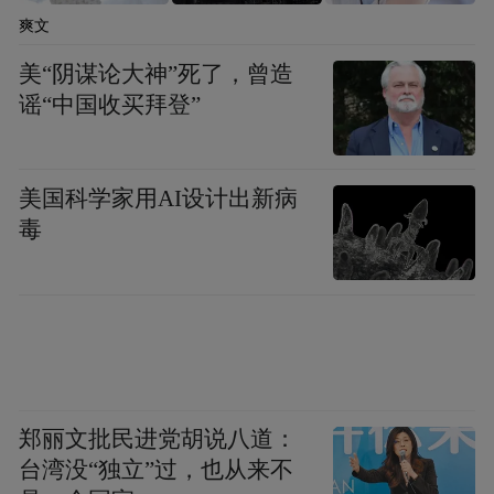
运，到毗卢寺“中国古代四大壁画”之一的水
爽文
陆壁画；从嶂石岩的奇特地貌，到太行山的
美“阴谋论大神”死了，曾造
壮丽风光——每一帧画面都诉说着这座城市
谣“中国收买拜登”
独特的故事，让与会嘉宾共同领略了石家庄
的多元魅力。
美国科学家用AI设计出新病
毒
郑丽文批民进党胡说八道：
台湾没“独立”过，也从来不