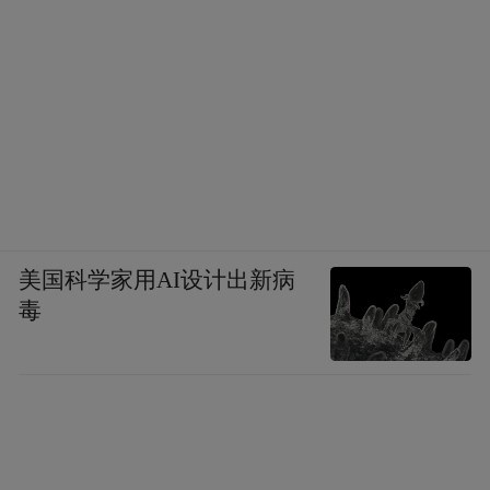
旅游大学、澳门旅游业议会、香港凤凰卫
视、香港各大旅行社等交流活动中，石家庄
文旅代表团用详实数据展示了文旅产业的发
展成效，并诚挚期望与港澳业界朋友携手并
肩，不断拓宽合作领域。
石家庄深厚的历史文化底蕴与现代化发展活
力深深吸引着香港各界，而香港国际化、专
美国科学家用AI设计出新病
业化的文旅发展经验也为石家庄提供了宝贵
毒
借鉴，两地正共同绘制一幅文旅融合的锦绣
画卷，为区域协调发展注入全新动能。以此
次推介会为起点，双方将持续深化合作内
涵，创新合作机制，共同培育具有国际影响
力的文旅品牌，在服务国家发展大局中实现