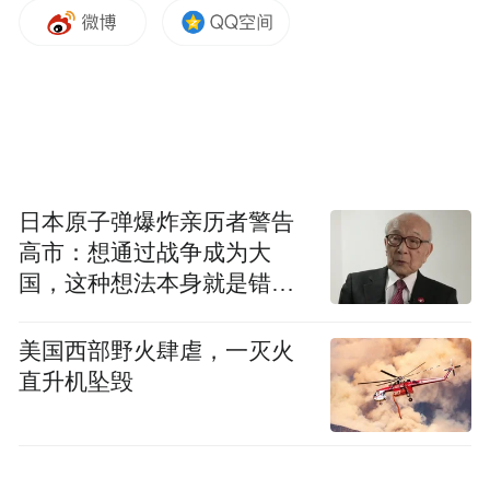
舞台之上，她的表达则是一场完整的感官叙
事。戏曲的身段、民间的色彩、先锋的服装
设计，被她编织成强烈的东方视觉符号。当
这些元素与她极具穿透力的嗓音一同出现在
林肯中心、巴比肯艺术中心时，语言的壁垒
日本原子弹爆炸亲历者警告
高市：想通过战争成为大
便自然消解——不需要翻译，不同文化背景
国，这种想法本身就是错误
的听众同样能被那种纯粹的声音能量击中。
的
美国西部野火肆虐，一灭火
她采风过的黔东南苗寨、唱进歌里的泉州南
直升机坠毁
音馆阁，在作品传播后普遍迎来文旅搜索量
的攀升。歌迷循着她的声音去旅行，目的地
借由她的演绎获得了文化辨识度。这并非刻