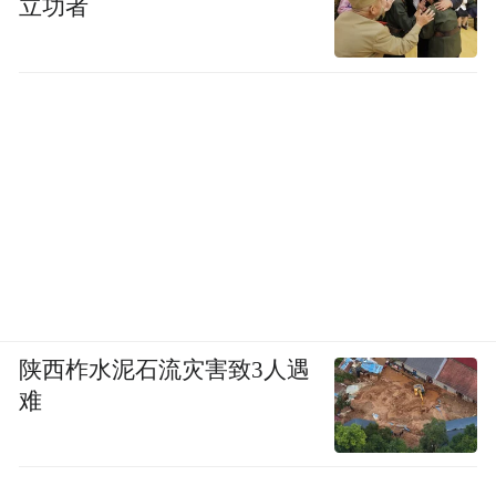
立功者
陕西柞水泥石流灾害致3人遇
难