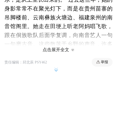
身影常常不在聚光灯下，而是在贵州苗寨的
吊脚楼前、云南彝族火塘边、福建泉州的南
音馆阁里。她走在田埂上听老阿妈唱飞歌，
跟在侗族歌队后面学复调，向南音艺人一句
一句磨古音。这些散落于乡野的声音，许多
点击展开全文
正在老去、正在消逝，她像一个执着的拾穗
者，将它们一粒粒捡起，再小心地种进自己
举报
责任编辑：邱北辰 PSY462
的创作土壤里。
采回来的声音，她从不原样封存。苗族飞歌
的穿透力被融进交响编制，侗族大歌的复调
结构与现代和声碰撞，南音的婉转化作全新
的旋律线条。与之并行的，是她对古典诗词