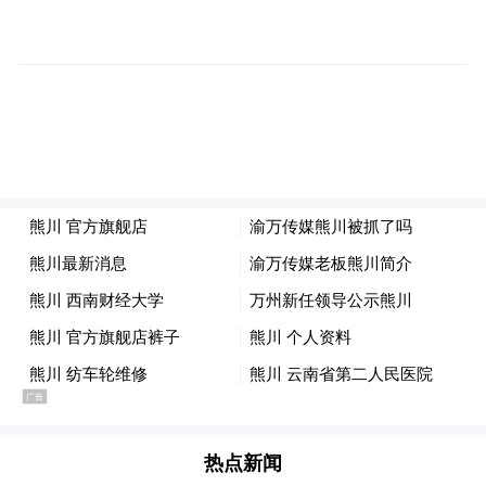
意为之的推广，而是一次顺理成章的联动：
当艺术扎根且足够动人，人们自然会想去看
看那片长出它的土地。
本次“文韵中外·智旅全球”文旅品牌国际论
坛，汇聚来自文旅、媒体及相关领域的多方
代表，围绕文化传播创新路径、旅游品牌国
际化表达及产业融合发展展开深入探讨。论
坛依托香港这一国际化窗口，致力于搭建中
外交流对话平台，推动中国文旅资源与文化
价值走向更广阔的世界舞台。
作为论坛的重要组成部分，“文旅国际传播风
热点新闻
尚人物”聚焦在全球语境中积极推动文化交流