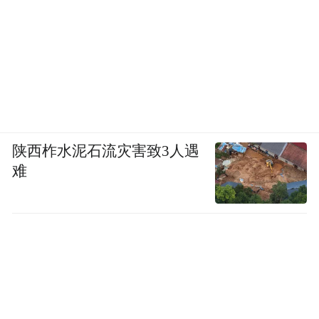
陕西柞水泥石流灾害致3人遇
难