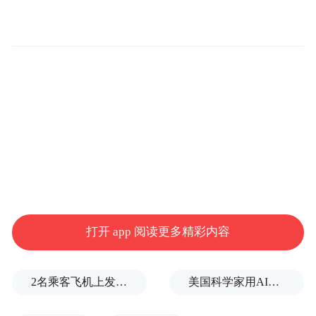
的痴迷——《楚辞》的瑰丽、李白的不羁、
苏轼的旷达，被她一一谱成新曲。这些作品
既不是庙堂之上的考据复原，也不是流于表
面的流行嫁接，而是一种“老种子长出新枝
芽”的活态再生。年轻人惊讶地发现，原来两
千年前的诗是可以唱的，而且可以唱得很“好
听”。
打开 app 阅读更多精彩内容
2名乘客飞机上发生肢体冲突，龙江航空回应
美国科学家用AI制造出16种全新病毒，网民炸了…