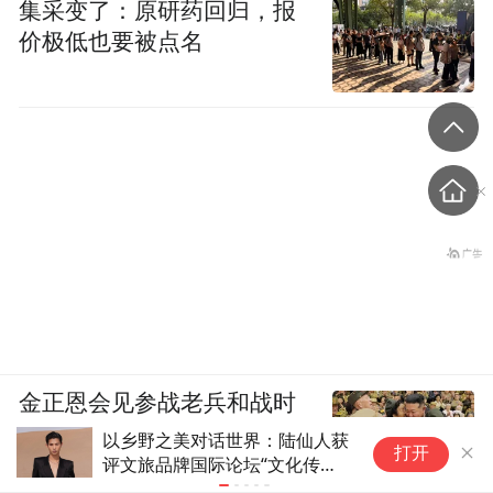
集采变了：原研药回归，报
价极低也要被点名
金正恩会见参战老兵和战时
立功者
以乡野之美对话世界：陆仙人获
以
打开
评文旅品牌国际论坛“文化传播
伊
榜样人物”
传