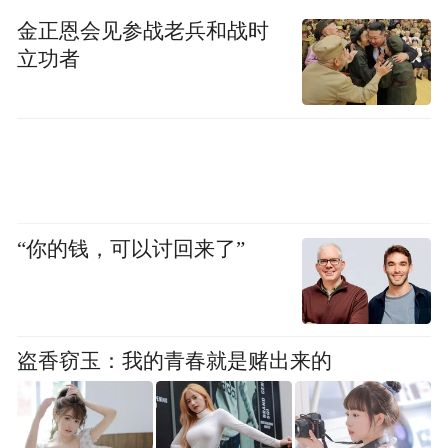
与价值传播的杰出代表。龚琳娜的获评，不
金正恩会见参战老兵和战时
仅是对其多年来以音乐为媒推动中华文化国
立功者
际传播的认可，也折射出中国故事在国际表
达中愈加注重艺术高度与大众温度相融合的
发展趋向。她用声音行走中国、对话世界，
以创新表达让传统新生，以个人风尚为文化
赋能——这种兼具艺术高度与情感温度的“风
“你的钱，可以讨回来了”
尚路径”，正在让中国的声音被世界更清晰地
听见、更深刻地记住。
“特别声明：以上作品内容(包括在内的视频、图片或音
盗香窃玉：我的青春就是赌出来的
频)为凤凰网旗下自媒体平台“大风号”用户上传并发
布，本平台仅提供信息存储空间服务。
Notice: The content above (including the videos,
pictures and audios if any) is uploaded and posted