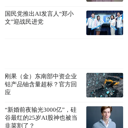
《燕云十六声》深度联动开封等文旅资源，
在线上依托数字技术复刻开封府、清明上河
国民党推出AI发言人“郑小
园等历史地标，还原真实的山川人文。线下
文”迎战民进党
推出“实景 NPC 巡游、AR 解谜关卡”等活
动，推动线上流量转化为线下文旅消费。此
外，游戏还举办国家级线下音乐会，携手中
国交响乐团、中国广播民族乐团及歌唱家谭
晶演绎国风盛宴，进一步强化文化传播，探
刚果（金）东南部中资企业
索非遗传承的新路径。
钴产品铀含量超标？官方回
应
创新叙事中挖掘人类共性，在全球共识中找
到共情
“新婚前夜输光3000亿”，硅
谷最红的25岁AI股神也被当
相比于英雄叙事，团队选择让游戏主角在亲
韭菜割了？