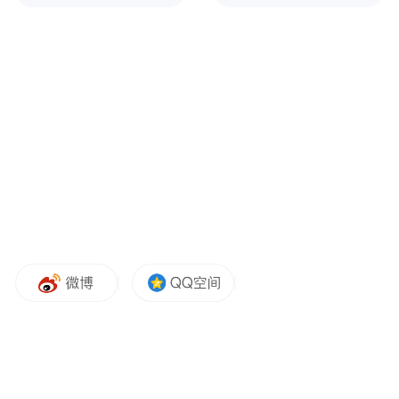
一、游戏概述
《燕云十六声》是网易旗下Everstone工作室
推出的武侠开放世界游戏。游戏在2024年12
月27日在国内正式公测，并于2025年11月正
式进入海外市场。游戏以五代十国为背景，
中国特色武侠文化为游戏精神内核，用沉浸
式的武侠体验与跨越语言与文化的情感共鸣
能力获得了众多海内外用户一致好评。截至
目前全球玩家总数已经突破8000万，持续登
陆Steam全球畅销游戏榜Top3，在国内外游戏
市场形成了显著的影响力。