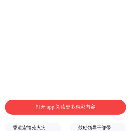
代表，围绕文化传播创新路径、旅游品牌国
际化表达及产业融合发展展开深入探讨。论
坛依托香港这一国际化窗口，致力于搭建中
外交流对话平台，推动中国文旅资源与文化
价值走向更广阔的世界舞台。
打开 app 阅读更多精彩内容
香港宏福苑火灾跨部门调查最终报告：大火或由烟头引起
鼓励领导干部带头休假之后又撤回文件，到底什么意思嘛？
以下为获评情况介绍：