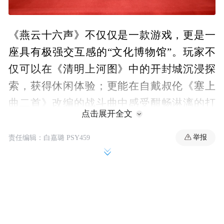
《燕云十六声》不仅仅是一款游戏，更是一
座具有极强交互感的“文化博物馆”。玩家不
仅可以在《清明上河图》中的开封城沉浸探
索，获得休闲体验；更能在自戴叔伦《塞上
曲二首》改编的战斗曲中感受酣畅淋漓的打
点击展开全文
击体验。从“数字开封”的历史复原到多种非
遗的玩法交互，《燕云十六声》将玩家对文
举报
责任编辑：白嘉璐 PSY459
化的体验从“观看”转变为“参与”，让海内外
玩家在中国传统文化中共鸣，共情。
本次“文韵中外·智旅全球”文旅品牌国际论
坛，汇聚来自文旅、媒体及相关领域的多方