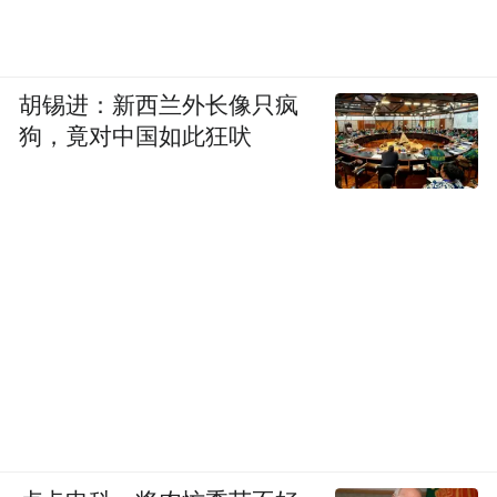
2025年11月《燕云十六声》实现了在海外市
场的公测，上线两周用户突破900万，首月吸
引玩家超过1500万，登陆包括美国、日本、
胡锡进：新西兰外长像只疯
德国、法国等多个国家应用市场免费游戏总
狗，竟对中国如此狂吠
榜榜首，荣获TGA等众多海外知名游戏奖
项。《燕云十六声》打破了海外市场对于中
国文化“符号化”与“刻板化”的单一印象，将
立体、多元、深刻的文化形象展示在海外玩
家面前。
拓宽数字游戏在国际传播的方式与路径
《燕云十六声》的成功不仅证明传统文化在
世界范围内的影响力，更是对于传统文化能