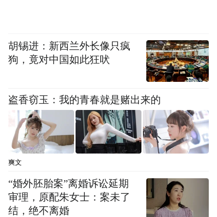
队系统构建了平台传播矩阵，在YouTube，X
等海外社媒平台深度运营，积极了解海外玩
胡锡进：新西兰外长像只疯
家对于游戏的观察与疑问，并以此为契机对
狗，竟对中国如此狂吠
游戏中的中华文化进行进一步解读。2025年
12月，游戏在X上发布了介绍冬至节气的内
容，获得了海外玩家好评连连。于此同时，
盗香窃玉：我的青春就是赌出来的
团队也主动邀请具有影响力的海外游戏意见
领袖与创作者开展文化体验与内容共创，以
其独特的海外视角诠释不一样的东方美学。
爽文
用游戏联动文旅，在同行共游中实现文化共
“婚外胚胎案”离婚诉讼延期
振
审理，原配朱女士：案未了
结，绝不离婚