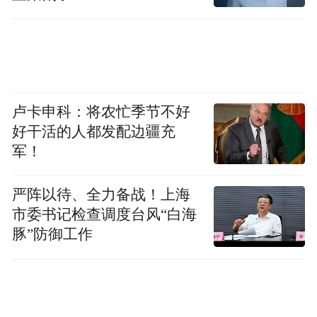
情、承诺与生存的三者权衡下踏上江湖之
旅。这一“弱化”的安排使得“武侠”变得不再
局限，而是深耕在每个普通人心中。对于海
外玩家来说，角色的背后不再是陌生的“武
学”而是熟悉的“人性”，因此在进行游戏体验
卢卡申科：将农忙季节不好
时也能更容易与角色建立起情感上的共鸣，
好干活的人都发配边疆充
军！
进一步自然而然感知到藏在角色背后的独属
于中国文化的语境与价值取向。它向世界展
严阵以待、全力备战！上海
示，中国文化不仅是古老的，也是充满想象
市委书记检查调度台风“白海
力与当代活力的；不仅是精美的，也是深刻
豚”防御工作
的。
三、成果影响