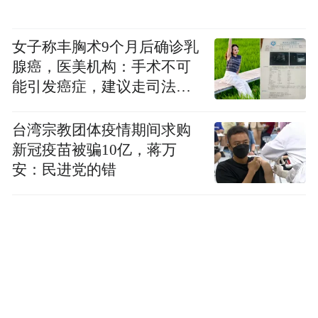
携手地方文旅，用数字赋能消费升级
女子称丰胸术9个月后确诊乳
在探索海外市场的同时，《燕云十六声》通
腺癌，医美机构：手术不可
过积极与地方文旅展开联动，实现了游戏与
能引发癌症，建议走司法途
文旅的双向赋能升级，为地方文旅注入活
径
力。2025年5月与甘肃文旅厅合作，景区联动
台湾宗教团体疫情期间求购
新冠疫苗被骗10亿，蒋万
活动累计吸引超3000万次玩家关注，相关话
安：民进党的错
题在社交媒体点击量超6亿。在与开封的联动
中，通过线上线下活动相结合，实现2025年
五一期间客流量同比增长40%。
用原创叙事推动文化出海，让武侠的江湖迈
向世界