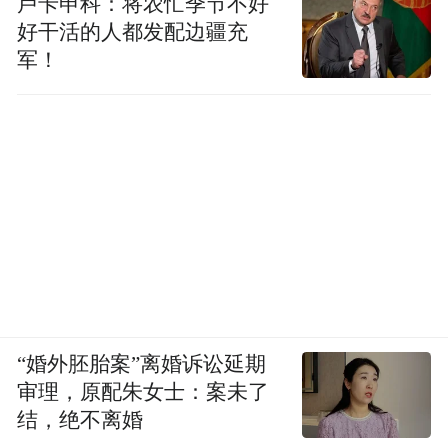
卢卡申科：将农忙季节不好
够与时俱进焕发时代活力的最好印证。同
好干活的人都发配边疆充
时，游戏团队探索出的“内容可感知、机制可
军！
互动、价值可共鸣”这一新路径也为数字游戏
的国际传播提供了宝贵的范本。
武侠不止有刀光剑影，更有诗词歌赋、民风
民俗。在《燕云十六声》的武侠世界中，每
一次探索都能感受到文化，每一次交互中都
能体会到传承。从市井生活到大漠美景，它
再一次证明：虚拟世界的旅程，足以点燃文
化的激情。
“婚外胚胎案”离婚诉讼延期
审理，原配朱女士：案未了
“特别声明：以上作品内容(包括在内的视频、图片或音
结，绝不离婚
频)为凤凰网旗下自媒体平台“大风号”用户上传并发