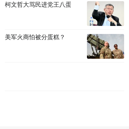
困山区；也曾因拍摄可可西里生态而患上急
柯文哲大骂民进党王八蛋
性失温症，险些遇险。正是这份赤诚，让
《无穷之路》系列收获了豆瓣9.5分的超高口
碑，并通过英文版本触达全球观众，先后获
美军火商怕被分蛋糕？
得国家广电总局“年度优秀海外传播作品”、
纽约电视电影节铜奖等国际国内权威认可。
陈贝儿本人也因“拉近内地与香港同胞心灵距
离，向世界展现可信、可爱、可敬的中国形
象”，获评“感动中国2021年度人物”。