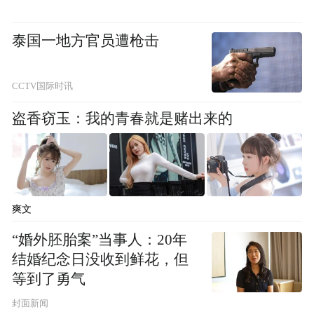
事的国际传播提供了一种可借鉴的路径——
即通过真实人物与具体情境，建立情感共鸣
泰国一地方官员遭枪击
与价值认同。在全球信息语境日益复杂的今
天，这种基于信任与理解的叙事方式，正成
CCTV国际时讯
为文化传播的重要方向。
盗香窃玉：我的青春就是赌出来的
本次“文韵中外·智旅全球”文旅品牌国际论
坛，汇聚来自文旅、媒体及相关领域的多方
代表，围绕文化传播创新路径、旅游品牌国
际化表达及产业融合发展展开深入探讨。论
爽文
坛依托香港这一国际化窗口，致力于搭建中
“婚外胚胎案”当事人：20年
外交流对话平台，推动中国文旅资源与文化
结婚纪念日没收到鲜花，但
等到了勇气
价值走向更广阔的世界舞台。
封面新闻