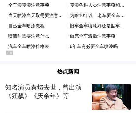
值得关注的是，陈贝儿的表达方式兼具国际
视野与专业克制。依托其长期在香港电视广
播有限公司的媒体经验，她在叙事中避免情
绪化渲染，以冷静客观的镜头语言与结构化
热点新闻
表达，降低文化理解门槛，使内容更易被不
知名演员秦焰去世，曾出演
同背景的观众接受。这种介于“在地观察”与
《狂飙》《庆余年》等
“国际表达”之间的平衡，也使其作品在跨文
化传播中更具可信度与说服力。
从“讲述”到“连接”，陈贝儿的实践为中国故