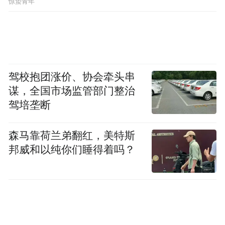
platform and merely provides information storage
惊蛰青年
space services.”
驾校抱团涨价、协会牵头串
谋，全国市场监管部门整治
驾培垄断
森马靠荷兰弟翻红，美特斯
邦威和以纯你们睡得着吗？