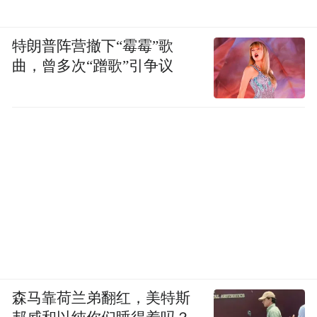
特朗普阵营撤下“霉霉”歌
曲，曾多次“蹭歌”引争议
森马靠荷兰弟翻红，美特斯