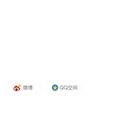
从聚焦脱贫攻坚奇迹的《无穷之路》第一
季，到展现生态建设担当的第二季“绿水青山
就是金山银山”，再到走出国门、记录“一带
一路”共建国家民心相通的第四季，陈贝儿及
其团队始终秉持“真实自有万钧之力”的创作
理念。她曾不惧危险，攀爬2556级钢梯探访
悬崖村，在怒江体验溜索，克服恐高走入贫