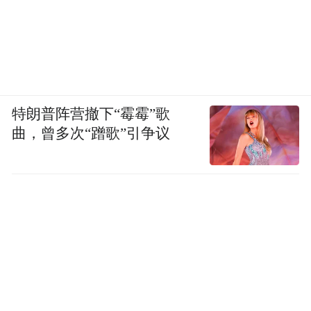
特朗普阵营撤下“霉霉”歌
曲，曾多次“蹭歌”引争议