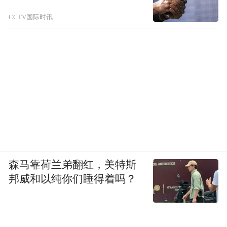
CCTV国际时讯
森马靠荷兰弟翻红，美特斯
邦威和以纯你们睡得着吗？