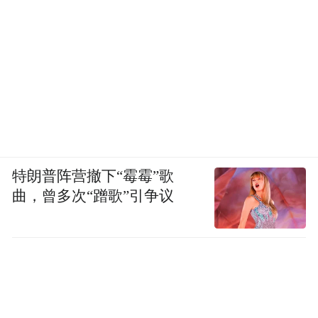
特朗普阵营撤下“霉霉”歌
曲，曾多次“蹭歌”引争议