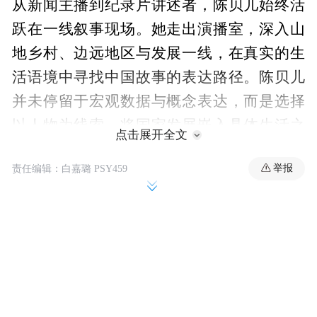
从新闻主播到纪录片讲述者，陈贝儿始终活
跃在一线叙事现场。她走出演播室，深入山
地乡村、边远地区与发展一线，在真实的生
活语境中寻找中国故事的表达路径。陈贝儿
并未停留于宏观数据与概念表达，而是选择
以人物为线索，将国家发展嵌入具体生活之
点击展开全文
中：孩子上学路上的跋涉、村民生产方式的
举报
责任编辑：白嘉璐 PSY459
转变、基层工作者的坚守与选择……这些带
有温度的细节，使抽象的发展成果变得可
见、可感，也让国际受众能够通过个体经验
理解中国社会的真实肌理。