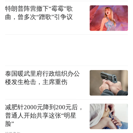
作为论坛的重要组成部分，“文化传播榜样人
特朗普阵营撤下“霉霉”歌
物”奖项聚焦在全球语境中积极推动文化交流
曲，曾多次“蹭歌”引争议
与价值传播的杰出代表。陈贝儿的获奖，不
仅是对其个人长期深耕纪实表达、不断拓展
叙事边界的认可，也折射出中国故事在国际
传播中愈加注重真实表达与情感共鸣的发展
趋势。通过她的镜头，一个更加立体、生
泰国暖武里府行政组织办公
动、可感的中国，正在被世界看见与理解。
楼发生枪击，主席重伤
“特别声明：以上作品内容(包括在内的视频、图片或音
频)为凤凰网旗下自媒体平台“大风号”用户上传并发
布，本平台仅提供信息存储空间服务。
减肥针2000元降到200元后，
Notice: The content above (including the videos,
普通人开始共享这张“明星
pictures and audios if any) is uploaded and posted
脸”
by the user of Dafeng Hao, which is a social media