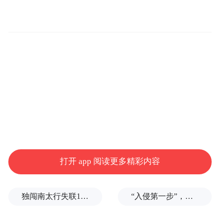
打开 app 阅读更多精彩内容
独闯南太行失联14天的女子已确认遇难，遗体在悬崖被找到
“入侵第一步”，与特朗普关系密切美企被曝强闯格陵兰岛