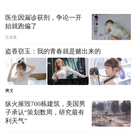
医生因漏诊获刑，争论一开
始就跑偏了
念兹集
盗香窃玉：我的青春就是赌出来的
爽文
纵火摧毁700栋建筑，美国男
子承认“策划数周，研究最有
利天气”