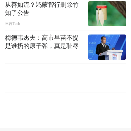
从善如流？鸿蒙智行删除竹
业将集中展示智慧文旅、AI文旅应用、沉浸
知了公告
式文旅体验等前沿成果，构建可感知、可体
三言Tech
验、可传播的数智文旅展示平台。
梅德韦杰夫：高市早苗不提
交流平台方面，由世界旅游城市联合会与北
是谁扔的原子弹，真是耻辱
京市人民政府新闻办公室联合主办的“2026世
界市长对话·北京”，将邀请七位国际旅游城
市市长，聚焦智慧旅游与城市发展，共话大
数据与人工智能赋能跨境文旅合作及城市文
旅升级的创新路径与务实举措。与此同时，
峰会联动亚太旅游协会、世界旅游经济论
坛、万事达卡及《TimeOut》杂志中国版等机
构，举办四场分论坛，开展跨界深度研讨。