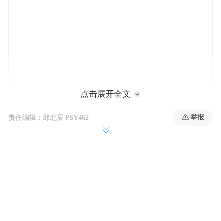
点击展开全文
举报
责任编辑：邱北辰 PSY462
本届峰会计划邀请来自全球50余个国家的300
余位代表参会，覆盖联合会城市会员、国际
组织机构、文旅龙头企业、专家学者及中外
主流媒体。目前，已有50余位国际重量级嘉
宾确认参会，包括世界旅游及旅行理事会、
亚太旅游协会、世界旅游经济论坛、国际航