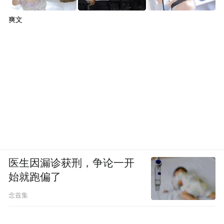
爽文
医生因漏诊获刑，争论一开
始就跑偏了
念兹集