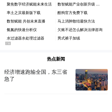
本届峰会以数智为翼、以合作搭桥，有望成
为引领全球旅游数智化转型、深化国际文旅
合作、赋能行业高质量发展的关键盛会。敬
请关注！
“特别声明：以上作品内容(包括在内的视频、图片或音
频)为凤凰网旗下自媒体平台“大风号”用户上传并发
热点新闻
布，本平台仅提供信息存储空间服务。
Notice: The content above (including the videos,
pictures and audios if any) is uploaded and posted
经济增速跑输全国，东三省
by the user of Dafeng Hao, which is a social media
急了
platform and merely provides information storage
space services.”