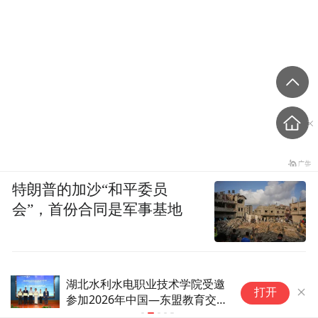
特朗普的加沙“和平委员
会”，首份合同是军事基地
湖北水利水电职业技术学院受邀
2
打开
参加2026年中国—东盟教育交
将
流周活动并作主旨报告