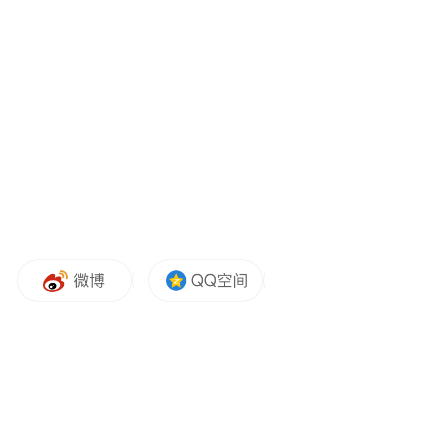
成果发布层面，峰会开幕式将发布《2026世
界旅游目的地数智城市竞争力报告》。该报
告首次系统性评估全球旅游目的地的数字化
与智慧化发展水平，并现场揭晓“世界数智旅
游城市TOP20”榜单，为全球文旅城市的数智
化建设提供权威参考与标杆范例。
科技赋能文旅是本届峰会的核心特色。峰会
现场将发布“北京文旅领域十大科技应用场
景”，集中展示北京智慧文旅标杆成果。同
时，峰会全程配备智能翻译、智慧导览等数
字化服务，打造全流程智慧参会体验。阿里
巴巴、抖音集团、腾讯科技等40余家头部企