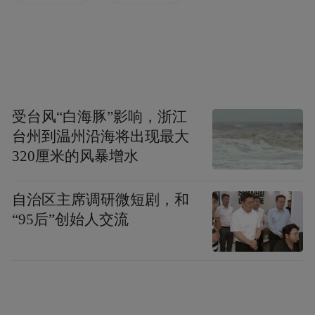
仁怀开始将酒旅融合的足迹扩展到“全镇生
活”，将对场景业态进行深度再造。规划明确
打造的“仁怀酱酒体验会客厅”——杨柳湾街
区，通过仿古建筑与青石板路的修缮，集品
鉴、购物、餐饮于一体，让游客在幽静的古
受台风“白海豚”影响，浙江
台州到温州沿海将出现最大
镇韵味中，与酒文化进行亲密接触；1915广
320厘米的风暴增水
场以巴拿马万博会夺金为主线，将酒瓶、奖
牌与水景瀑布融为一体，成为市民与游客共
自治区主席调研微短剧，和
享的纪念性休闲空间，与规划中“夜游茅台·
“95后”创始人交流
微醺镇好”的新消费场景建设高度契合。
2023年《天酿》入选全国沉浸式文旅新业态
示范案例，同年景区接待游客突破15万人