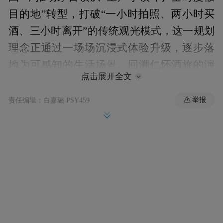
目的地”转型，打破“一小时拍照、两小时买
酒、三小时离开”的传统观光模式，这一规划
理念正通过一场场沉浸式体验升级，逐步落
地为可感知的生活场景。回溯仁怀酒旅的演
点击展开全文
进脉络，每一个标志性的节点，都是对酱酒
文化承载方式的升维，更是与规划目标一脉
举报
责任编辑：白嘉璐 PSY459
相承。