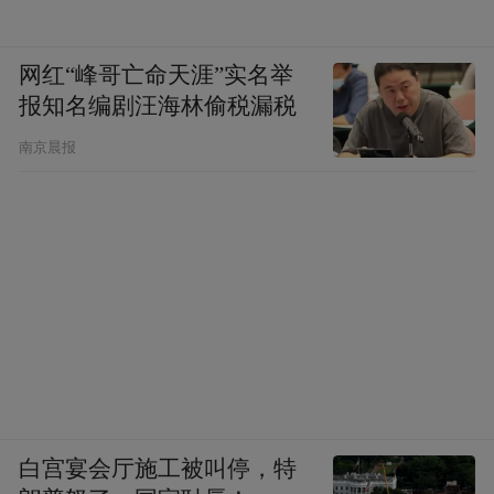
的生动实践，也是仁怀“以酒为媒、以旅为
桥、以文聚力”发展理念的具体体现。
网红“峰哥亡命天涯”实名举
报知名编剧汪海林偷税漏税
诚如仁怀市长陈清松在在香港“美酒献全球”
南京晨报
仁怀推介会上所言,“而今的仁怀，深耕酒、
旅、文、体、康五位一体融合发展，产业风
口明朗、发展势能充沛。”借助“春宴、夏
曲、秋典、冬尝”的四季节庆体系，正在让酱
酒文化真正升华为大众记忆中的生活方式。
同时依托香港这一国际窗口，深化两地文旅
合作，联动开发高端文旅线路，共享优质客
源、共拓旅居市场，让仁怀的酒香生活美学
被更多的世界友人知晓。
白宫宴会厅施工被叫停，特