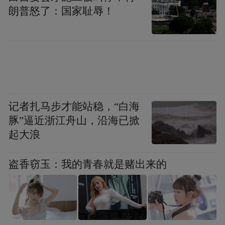
目前，仁怀已拥有22家星级特色酒庄，构筑
朗普怒了：国家耻辱！
起集酿造探秘、酱酒品鉴、康养度假于一体
的沉浸式旅游产品体系。完美践行了规划中
“让游客住下来、慢下来、沉浸其中”的核心
目标，推动仁怀实现从“卖产品”到“卖生活方
式”的高维跃迁，将单纯的“流量”固化为深度
记者扎马步才能站稳，“白海
的“留量”。
豚”逼近浙江舟山，沿海已掀
起大浪
二、文化跨界新融合：从“单一酒香”到“多元
共生”，彰显产区人文风骨
盗香窃玉：我的青春就是赌出来的
旅行方式的重构，根植于仁怀深厚且独特的
人文风骨，而这正是仁怀“十五五”规划中“文
化赋能酒旅融合”的核心内涵，也是“醉美仁