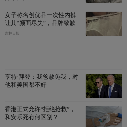
产业边界，仁怀正将这些碎片化的资源进行
女子称名创优品一次性内裤
系统性整合，不再孤立地谈论美酒或历史，
让其“颜面尽失”，品牌致歉
实现“酒文化+自然风光+红色记忆”的多元缝
吉林日报
合。
长岗镇“红色长干山·和美心境地”项目便是这
种全域资源整合的典范，深度依托四渡赤水
纪念园、长干山红色遗址，通过“红旅+民宿
亨特·拜登：我爸赦免我，对
+农业”的闭环，让游客在感悟峥嵘岁月的同
他和美国都不好
时，也能在平均气温22℃的民宿中寻得一方
清凉。在仁怀，文化的融合是全方位的：游
香港正式允许“拒绝抢救”，
客清晨可能在红军街体验红色研学，中午则
和安乐死有何区别？
在酒庄品鉴酱香美食，傍晚在民宿露台欣赏