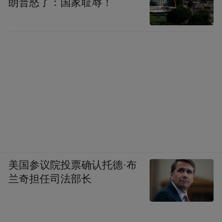
朗普怒了：国家耻辱！
仁怀的酒旅融合之路，是一场践行规划蓝
图、传承文化根脉、拥抱世界格局的长期实
践。当赤水河的酒香不仅能被封装于瓶中远
销，更能转化为令人沉醉、流连忘返的在地
生活体验时，仁怀所代表的就不仅仅是一个
地理名称，而是一种具有全球吸引力的、独
特的“东方酒香生活”范式，仁怀也将真正实
现从“产区坐标”到“生活美学目的地”的跨
越，以“世界名镇”之名，重新定义中国酒都
的价值与魅力。
美国参议院投票确认托德·布
兰奇担任司法部长
“特别声明：以上作品内容(包括在内的视频、图片或音
频)为凤凰网旗下自媒体平台“大风号”用户上传并发
布，本平台仅提供信息存储空间服务。