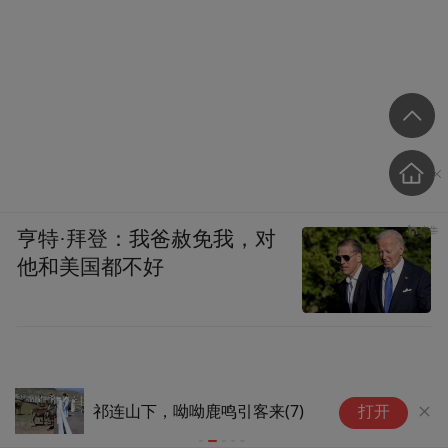
亨特·拜登：我爸赦免我，对
他和美国都不好
省
祁连山下，呦呦鹿鸣引客来(7)
打开
点