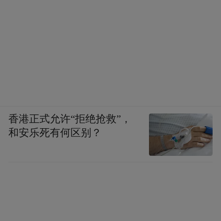
Notice: The content above (including the videos,
pictures and audios if any) is uploaded and posted
by the user of Dafeng Hao, which is a social media
platform and merely provides information storage
space services.”
香港正式允许“拒绝抢救”，
和安乐死有何区别？