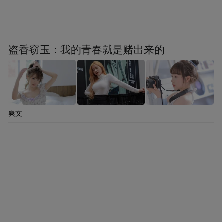
能与国际化传播，正为仁怀酒旅的长远发展
注入新动能。
按照规划，仁怀将以标准化与数字化为底
盗香窃玉：我的青春就是赌出来的
座，通过“智慧文旅平台”和元宇宙、VR等新
技术，推动酱酒文化从抽象符号向数字化应
用场景转化。这一部署已在实践中逐步落
地，在2026第四届香港国际文化创意博览会
爽文
上，仁怀专门设立“贵州·仁怀酱酒文化主题
馆”，以“仁怀酱香·世界品味”为核心内涵，通
过互动品鉴区、文创展示区等数字化与美学
结合的展位设计，全方位呈现世界酱香白酒
核心产区的魅力，吸引了全球目光，这正是
规划中“提升内外联动水平”“推动文化出海”