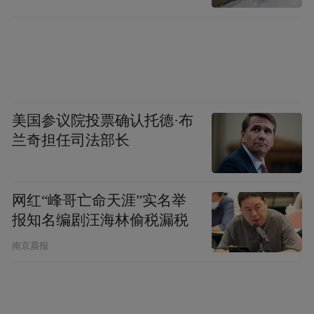
河谷风光，沉浸式感受“红色底色+山水灵韵
+市井烟火”的独特魅力。
此外，仁怀举办的首届仁怀马拉松赛事，打
造了全国独有的酒香赛道，全网传播量破
亿，进一步激活了城市消费活力；茅台镇
美国参议院投票确认托德·布
兰奇担任司法部长
1915广场水舞秀催生的夜间消费新生态，与
规划中“发展夜间经济”的部署同频共振；杨
柳湾街区内，非遗文创与网红酒馆灯火通
网红“峰哥亡命天涯”实名举
明，通过“夜游茅台·微醺镇好”的生活新生
报知名编剧汪海林偷税漏税
态，让多重文脉在人间烟火中找到了最温暖
南京晨报
的落脚点。同时，仁怀依托优良生态本底，
盛产原生态绿色食材，合马羊肉、紫云牛肉
等非遗美食酸辣鲜香，一席乡土珍馐、一盏