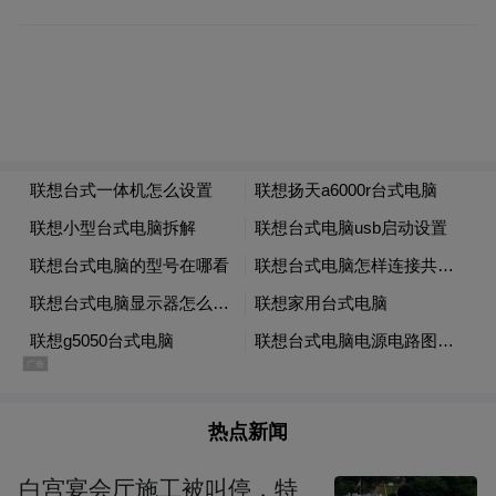
次，标志着仁怀酒旅进入“文化沉浸”的高阶
形态。剧场建筑宛如盛满美酒的巨碗耸立山
巅，游客在数字光影中读懂酱酒与时间、自
然、匠心的对话，满足了对酱酒文化多元体
验的需求。
如今，随着情绪价值在文旅发展中进一步凸
显，仁怀正推动酒庄从生产单元向“生活美学
空间”升维。2025年6月投入营业的衡昌烧坊
酒庄，占地近300亩，建筑面积达22万平方
米，不仅复建了6栋老烧坊，更将当代艺术中
心与名家真迹引入其中，配合高端住宿，让
热点新闻
游客真正实现“停下来、住下来”。
白宫宴会厅施工被叫停，特