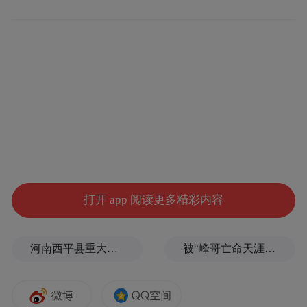
始建于明代的酿酒工业遗产群“茅酒之源”，
是国酒茅台从两汉传承至今的实物见证，
2013年被列为“全国重点文物保护单位”，确
立了仁怀作为中国酒文化根脉的崇高地位，
也奠定了产区观光的高规格基础。在此基础
上，20世纪90年代动工兴建的茅台中国酒文
化城，于2014年获评国家4A级旅游景区，这
打开 app 阅读更多精彩内容
座世界规模最大的酒文化博览馆，通过八大
展馆将五千年中国酒俗与茅台工艺从抽象历
河南西平县重大刑案嫌疑人落网，在一片玉米地里被抓
被“峰哥亡命天涯”举报偷税漏税，《铁齿铜牙纪晓岚》编剧汪海林回应
史变为可感实物，成为早期酒旅融合的重要
载体。