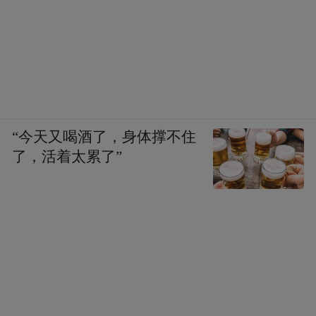
陈年佳酿，让游客在唇齿回甘间体悟山野本
味，在人间烟火中享受惬意人生，这正是酒
都仁怀关于“酒香生活”的具体呈现。
三、智慧赋能新远征：从“本土深耕”到“全球
传播”，践行“世界名镇”使命
“今天又喝酒了，身体撑不住
了，活着太累了”
仁怀提出打造“世界名镇”的目标，不仅要求
深耕本土酒旅融合，更要推动仁怀酒旅名片
走向世界。近年来，仁怀酒旅融合已取得丰
硕成果，年接待游客超1100万人次，拥有3个
4A级景区、366家酒店、1344家餐饮企业，
已成为名副其实的康养旅居地，而数字化赋