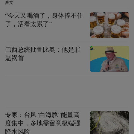
爽文
怀”的核心魅力所在。
“今天又喝酒了，身体撑不住
地处大娄山脉与赤水河交汇处的仁怀，孕育
了，活着太累了”
了“红、白、绿”（长征文化、酒文化、生态
文化）交织的独特文脉，规划明确提出要挖
巴西总统批鲁比奥：他是罪
掘多重文脉价值，推动文化与旅游深度融
魁祸首
合，让游客在赏山水的同时，读懂这座城市
的风骨与韧性。
仁怀韵在文脉绵长，涵养着古今交融的人文
风骨，这里有薪火相传的酱酒文脉、热血赓
续的红色文脉、古韵绵长的盐运文脉、淳朴
专家：台风“白海豚”能量高
鲜活的民俗文脉，多重文脉交融共生，让仁
度集中，多地需留意极端强
降水风险
怀兼具酱酒的豪迈气度与人文气质。为打破