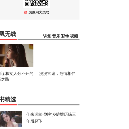
凰无线
讲堂
音乐
彩铃
视频
智谋和女人分不开的
漫漫官途，危情相伴
场之路
书精选
仕来运转-到穷乡僻壤历练三
年后起飞