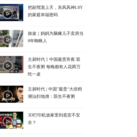
把副驾宠上天，东风风神L8Y
的家庭幸福密码
旅途｜妈妈为脑瘫儿子卖房当
8年蜘蛛人
主厨时代丨中国最贵宵夜:双
生不夜粥 每晚都有人花两万
吃一桌
主厨时代 | 中国”最贵“大排档
潮汕扫地僧：双生不夜粥
3D打印机放家里到底安不安
全？