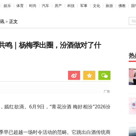
娱乐
体育
时尚
汽车
房产
科技
军事
文化
旅游
佛教
国
站
讯
>
正文
共鸣｜杨梅季出圈，汾酒做对了什
热
红欲滴。6月9日，“青花汾酒 梅好相汾”2026汾
梅季早已超越一场时令活动的范畴。它跳出白酒传统商