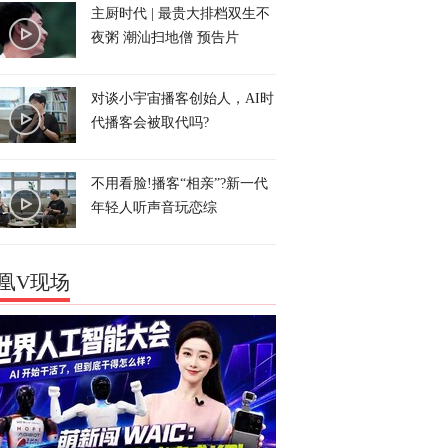
主厨时代 | 最贵大排档双生不
夜粥 潮汕扫地僧 预告片
对谈小宇宙播客创始人，AI时
代播客会被取代吗?
不用看脸!播客“相亲”?新一代
年轻人听声音玩恋综
凰V现场