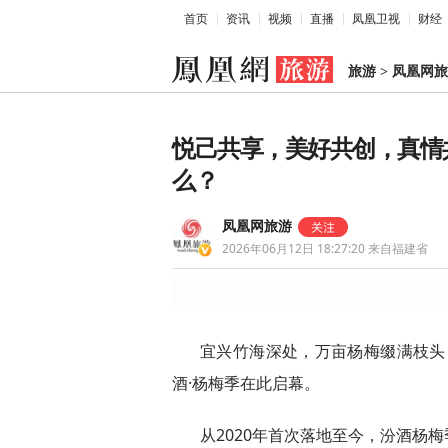
首页
资讯
视频
直播
凤凰卫视
财经
旅游
>
凤凰网旅
悦己共享，美好共创，真情
么？
凤凰网旅游
2026年06月12日 18:27:20
来自福建省
宜兴竹海深处，万亩杨梅缀满枝头，嫣
酒·杨梅季在此启幕。
从2020年首次落地至今，汾酒杨