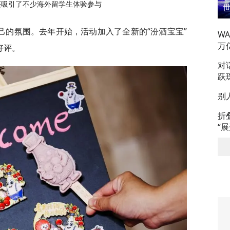
还吸引了不少海外留学生体验参与
己的氛围。去年开始，活动加入了全新的“汾酒宝宝”
W
万
好评。
对
跃
别
折
“