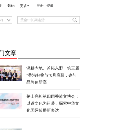
学
数码
注册
登录
更多
内
门文章
深耕内地、首拓东盟：第三届
“香港好物节”8月启幕，参与
品牌创新高
茅山亮相第四届香港文博会：
以道文化为纽带，探索中华文
化国际传播新表达