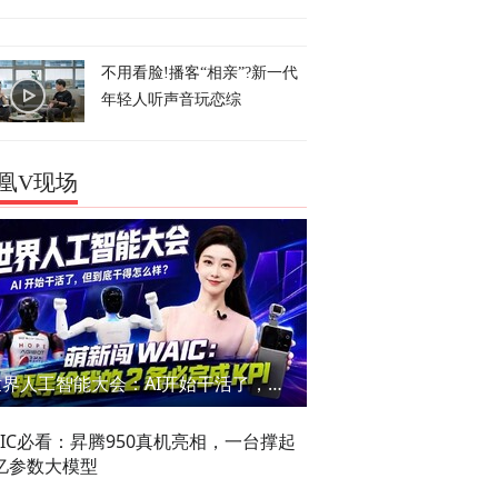
不用看脸!播客“相亲”?新一代
年轻人听声音玩恋综
凰V现场
世界人工智能大会：AI开始干活了，但到底干的怎么样？萌新闯WAIC
AIC必看：昇腾950真机亮相，一台撑起
亿参数大模型