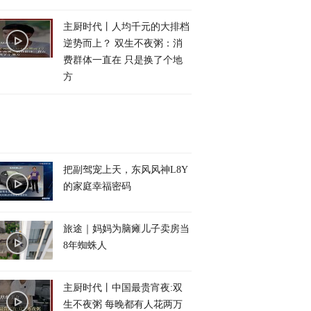
主厨时代丨人均千元的大排档
逆势而上？ 双生不夜粥：消
费群体一直在 只是换了个地
方
把副驾宠上天，东风风神L8Y
的家庭幸福密码
旅途｜妈妈为脑瘫儿子卖房当
8年蜘蛛人
主厨时代丨中国最贵宵夜:双
生不夜粥 每晚都有人花两万