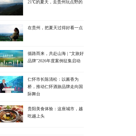
21℃的夏天，去贵州玩点野的
在贵州，把夏天过得好看一点
循路而来，共赴山海 | “文旅好
品牌”2026年度案例征集启动
仁怀市长陈清松：以酱香为
桥，推动仁怀酒旅品牌走向国
际舞台
贵阳美食体验：这座城市，越
吃越上头