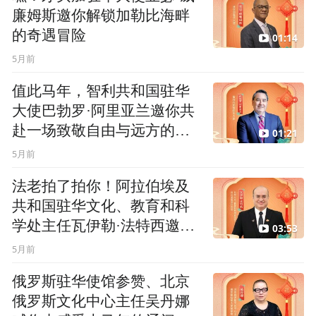
廉姆斯邀你解锁加勒比海畔
的奇遇冒险
01:14
5月前
值此马年，智利共和国驻华
大使巴勃罗·阿里亚兰邀你共
赴一场致敬自由与远方的旅
01:21
程
5月前
法老拍了拍你！阿拉伯埃及
共和国驻华文化、教育和科
学处主任瓦伊勒·法特西邀你
03:53
在马年一起探索神秘国度
5月前
俄罗斯驻华使馆参赞、北京
俄罗斯文化中心主任吴丹娜