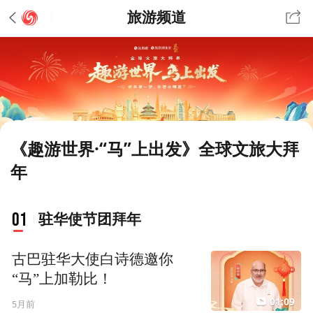
旅游频道
《趣游世界·“马”上出发》全球文旅大拜
年
01
驻华使节团拜年
古巴驻华大使白诗德邀你
“马”上加勒比！
01:09
5月前