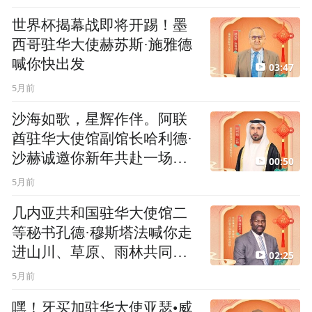
世界杯揭幕战即将开踢！墨
西哥驻华大使赫苏斯·施雅德
喊你快出发
03:47
5月前
沙海如歌，星辉作伴。阿联
酋驻华大使馆副馆长哈利德·
沙赫诚邀你新年共赴一场金
00:50
色奇遇
5月前
几内亚共和国驻华大使馆二
等秘书孔德·穆斯塔法喊你走
进山川、草原、雨林共同汇
02:25
聚的宝藏国度
5月前
嘿！牙买加驻华大使亚瑟•威