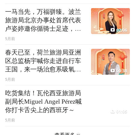
一马当先，万福骈臻。波兰
旅游局北京办事处首席代表
卢姿婷邀你循骑士足迹，赏
02:06
壮阔风景
5月前
春天已至，荷兰旅游局亚洲
区总监杨宇喊你走进自行车
王国，来一场治愈系吸氧之
00:38
旅~
5月前
吃货集结！瓦伦西亚旅游局
副局长Miguel Angel Pérez喊
你打卡舌尖上的西班牙～
01:05
5月前
查看更多