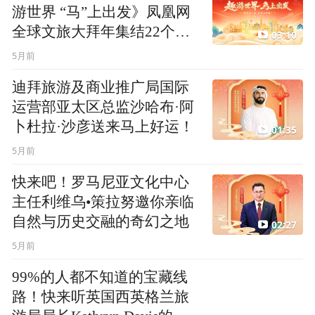
游世界 “马”上出发》凤凰网
全球文旅大拜年集结22个目
03:10
的地，把世界送到你眼前
5月前
迪拜旅游及商业推广局国际
运营部亚太区总监沙哈布·阿
卜杜拉·沙彦送来马上好运！
01:35
5月前
快来吧！罗马尼亚文化中心
主任利维乌•策拉努邀你亲临
自然与历史交融的奇幻之地
02:27
5月前
99%的人都不知道的宝藏线
路！快来听英国西英格兰旅