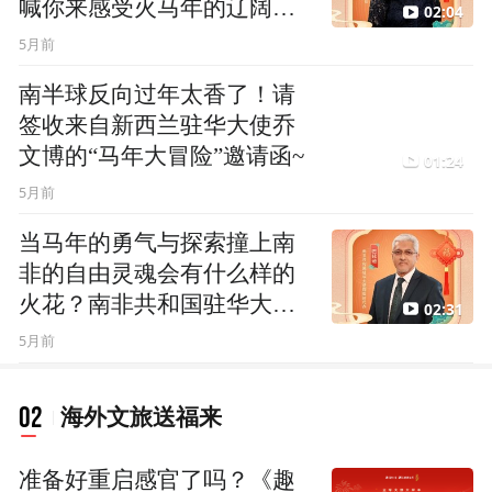
喊你来感受火马年的辽阔与
02:04
温度！
5月前
南半球反向过年太香了！请
签收来自新西兰驻华大使乔
文博的“马年大冒险”邀请函~
01:24
5月前
当马年的勇气与探索撞上南
非的自由灵魂会有什么样的
火花？南非共和国驻华大使
02:31
馆临时代办巴仕迪喊你来体
5月前
验“彩虹之国”啦～
02
海外文旅送福来
准备好重启感官了吗？《趣