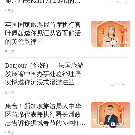
游局局长Kathryn Davis的安
00:45
利～
5月前
英国国家旅游局首席执行官
叶佩茜邀你见证从容而鲜活
的英伦韵律～
01:28
5月前
Bonjour（你好）！法国旅游
发展署中国办事处总经理唐
安悦邀你沉浸式漫游法兰西
00:49
～
5月前
集合！新加坡旅游局大中华
区首席代表兼执行署长潘政
志告诉你狮城春节的N种打开
01:37
方式～
5月前