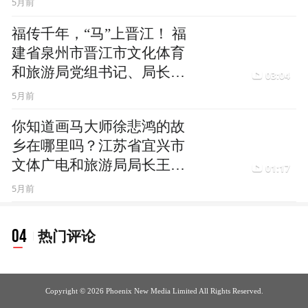
5月前
福传千年，“马”上晋江！ 福
建省泉州市晋江市文化体育
和旅游局党组书记、局长蔡
03:04
惠琼邀你共赴一场福气满满
5月前
的闽南新年
你知道画马大师徐悲鸿的故
乡在哪里吗？江苏省宜兴市
文体广电和旅游局局长王赛
01:17
军邀你打卡江南水乡的灵气
5月前
与人文
04
热门评论
Copyright © 2026 Phoenix New Media Limited All Rights Reserved.