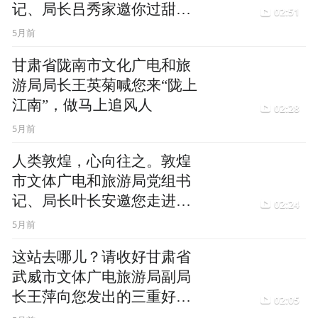
记、局长吕秀家邀你过甜蜜
02:51
非遗年～
5月前
甘肃省陇南市文化广电和旅
游局局长王英菊喊您来“陇上
江南”，做马上追风人
02:28
5月前
人类敦煌，心向往之。敦煌
市文体广电和旅游局党组书
记、局长叶长安邀您走进千
02:24
年丝路中的历史奇观
5月前
这站去哪儿？请收好甘肃省
武威市文体广电旅游局副局
长王萍向您发出的三重好礼
02:05
邀约！