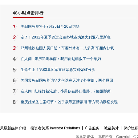
48小时点击排行
1
美副国务卿将于7月25日至26日访华
2
定了！2032年夏季奥运会主办城市为澳大利亚布里斯班
3
郑州地铁被困人员口述：车厢外水有一人多高 车厢内缺氧
4
在人间 | 亲历郑州暴雨：我用皮划艇救了一个孕妇
5
生命至上！第83集团军某旅紧急实施爆破分洪
6
美国常务副国务卿访华为何选在天津？外交部：两个原因
7
在人间 | 红绿灯被淹后，小男孩在路口指路，7位摄影师...
8
重庆姐弟坠亡案细节：凶手欲靠悲情蒙混 警方现场勘察发现...
凤凰新媒体介绍
投资者关系 Investor Relations
广告服务
诚征英才
保护隐
凤凰新媒体
版权所有
Copyright © 