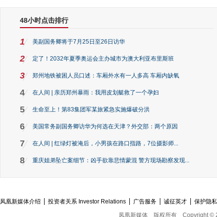
48小时点击排行
1
美副国务卿将于7月25日至26日访华
2
定了！2032年夏季奥运会主办城市为澳大利亚布里斯班
3
郑州地铁被困人员口述：车厢外水有一人多高 车厢内缺氧
4
在人间 | 亲历郑州暴雨：我用皮划艇救了一个孕妇
5
生命至上！第83集团军某旅紧急实施爆破分洪
6
美国常务副国务卿访华为何选在天津？外交部：两个原因
7
在人间 | 红绿灯被淹后，小男孩在路口指路，7位摄影师...
8
重庆姐弟坠亡案细节：凶手欲靠悲情蒙混 警方现场勘察发现...
凤凰新媒体介绍
投资者关系 Investor Relations
广告服务
诚征英才
保护隐
凤凰新媒体
版权所有
Copyright © 