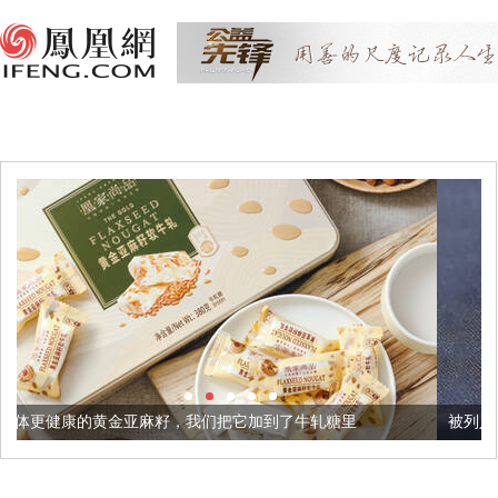
籽，我们把它加到了牛轧糖里
被列入佛家七宝的它到底有多