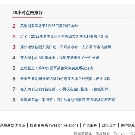
48小时点击排行
1
美副国务卿将于7月25日至26日访华
2
定了！2032年夏季奥运会主办城市为澳大利亚布里斯班
3
郑州地铁被困人员口述：车厢外水有一人多高 车厢内缺氧
4
在人间 | 亲历郑州暴雨：我用皮划艇救了一个孕妇
5
生命至上！第83集团军某旅紧急实施爆破分洪
6
美国常务副国务卿访华为何选在天津？外交部：两个原因
7
在人间 | 红绿灯被淹后，小男孩在路口指路，7位摄影师...
8
重庆姐弟坠亡案细节：凶手欲靠悲情蒙混 警方现场勘察发现...
凤凰新媒体介绍
投资者关系 Investor Relations
广告服务
诚征英才
保护隐
凤凰新媒体
版权所有
Copyright © 