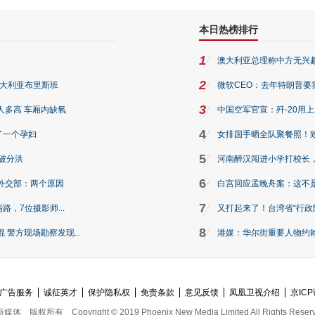
本日热榜排行
1
澳大利亚总理称中方无兴
2
澳大利亚布里斯班
微软CEO：去年特朗普要我们收
3
人多高 车厢内缺氧
中国空军官宣：歼-20用
4
了一个孕妇
女排国手晒全队聚餐照！
5
破分洪
河南醉汉闯进小学打校长，
6
外交部：两个原因
白宫回应孟晚舟案：这不
7
路，7位摄影师...
又打起来了！台湾省“行政院
8
警方现场勘察发现...
港媒：华尔街重要人物约翰·
广告服务
诚征英才
保护隐私权
免责条款
意见反馈
凤凰卫视介绍
京ICP
新媒体
版权所有
Copyright © 2019 Phoenix New Media Limited All Rights Reser