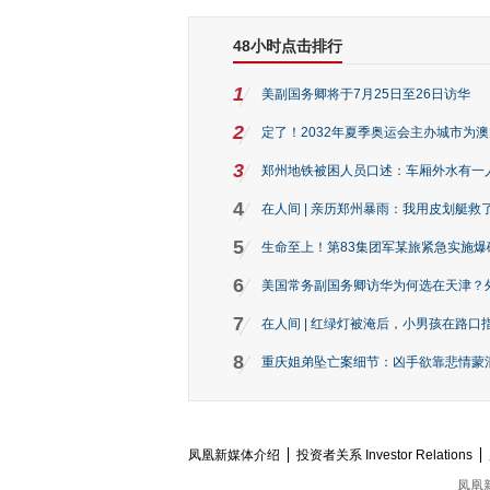
48小时点击排行
1
美副国务卿将于7月25日至26日访华
2
定了！2032年夏季奥运会主办城市为
3
郑州地铁被困人员口述：车厢外水有一
4
在人间 | 亲历郑州暴雨：我用皮划艇救
5
生命至上！第83集团军某旅紧急实施爆
6
美国常务副国务卿访华为何选在天津？
7
在人间 | 红绿灯被淹后，小男孩在路口指
8
重庆姐弟坠亡案细节：凶手欲靠悲情蒙混 
凤凰新媒体介绍
投资者关系 Investor Relations
凤凰