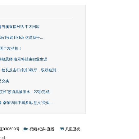
趣与澳直接对话 中方回应
购TikTok 这是我干...
上国产发动机！
致敬恩师 暗示将结束职业生涯
校长反击打掉其3颗牙，双双被刑...
是交换
长”苏贞昌被泼水，22秒完成...
桑顿访问中国多地 意义“类似...
证030609号
视频
·
纪实
·
直播
凤凰卫视
ved.