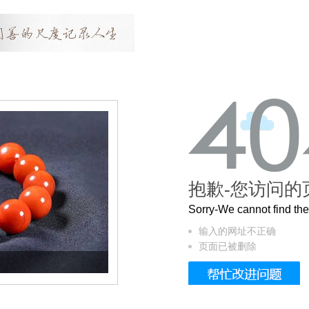
抱歉-您访问的
Sorry-We cannot find t
输入的网址不正确
页面已被删除
这个3.2米的长卷，还原了600岁的紫禁城