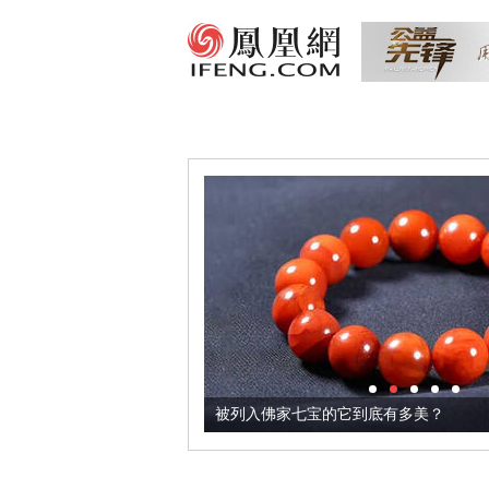
把它加到了牛轧糖里
被列入佛家七宝的它到底有多美？