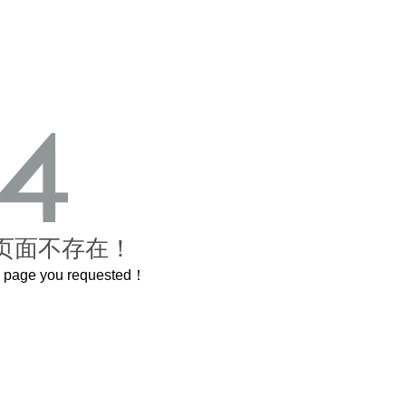
页面不存在！
he page you requested！
曲奇届的“爱马仕”把你的爱封在罐子里送给TA