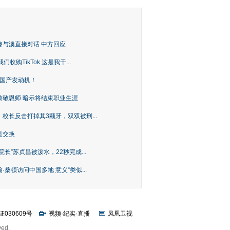
趣与澳直接对话 中方回应
购TikTok 这是我干...
上国产发动机！
致敬恩师 暗示将结束职业生涯
校长反击打掉其3颗牙，双双被刑...
是交换
长”苏贞昌被泼水，22秒完成...
桑顿访问中国多地 意义“类似...
证030609号
视频
·
纪实
·
直播
凤凰卫视
ved.