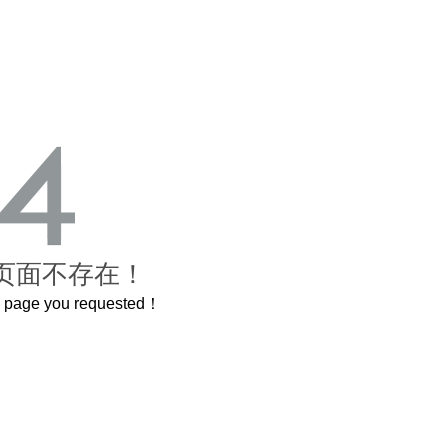
页面不存在！
he page you requested！
这个3.2米的长卷，还原了600岁的紫禁城