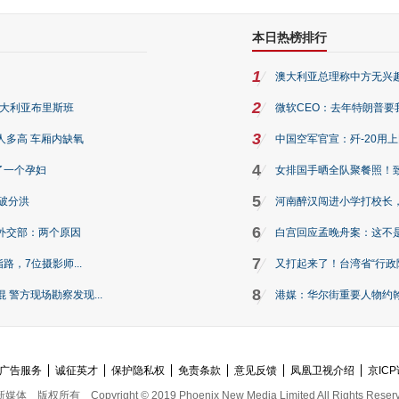
本日热榜排行
1
澳大利亚总理称中方无兴
2
澳大利亚布里斯班
微软CEO：去年特朗普要我们收
3
人多高 车厢内缺氧
中国空军官宣：歼-20用
4
了一个孕妇
女排国手晒全队聚餐照！
5
破分洪
河南醉汉闯进小学打校长，
6
外交部：两个原因
白宫回应孟晚舟案：这不
7
路，7位摄影师...
又打起来了！台湾省“行政院
8
警方现场勘察发现...
港媒：华尔街重要人物约翰·
广告服务
诚征英才
保护隐私权
免责条款
意见反馈
凤凰卫视介绍
京ICP
新媒体
版权所有
Copyright © 2019 Phoenix New Media Limited All Rights Reser