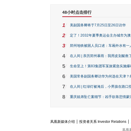
48小时点击排行
1
美副国务卿将于7月25日至26日访华
2
定了！2032年夏季奥运会主办城市为
3
郑州地铁被困人员口述：车厢外水有一
4
在人间 | 亲历郑州暴雨：我用皮划艇救
5
生命至上！第83集团军某旅紧急实施爆
6
美国常务副国务卿访华为何选在天津？
7
在人间 | 红绿灯被淹后，小男孩在路口指
8
重庆姐弟坠亡案细节：凶手欲靠悲情蒙混 
凤凰新媒体介绍
投资者关系 Investor Relations
凤凰