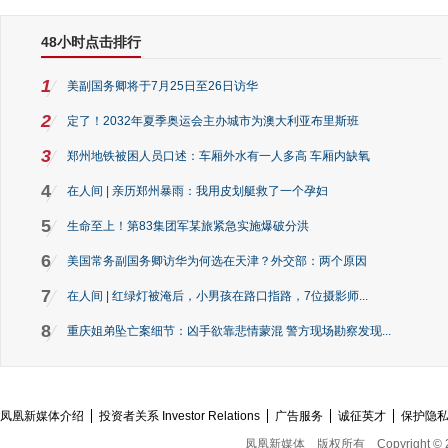
48小时点击排行
1
美副国务卿将于7月25日至26日访华
2
定了！2032年夏季奥运会主办城市为澳大利亚布里斯班
3
郑州地铁被困人员口述：车厢外水有一人多高 车厢内缺氧
4
在人间 | 亲历郑州暴雨：我用皮划艇救了一个孕妇
5
生命至上！第83集团军某旅紧急实施爆破分洪
6
美国常务副国务卿访华为何选在天津？外交部：两个原因
7
在人间 | 红绿灯被淹后，小男孩在路口指路，7位摄影师...
8
重庆姐弟坠亡案细节：凶手欲靠悲情蒙混 警方现场勘察发现...
凤凰新媒体介绍
投资者关系 Investor Relations
广告服务
诚征英才
保护隐
凤凰新媒体
版权所有
Copyright © 