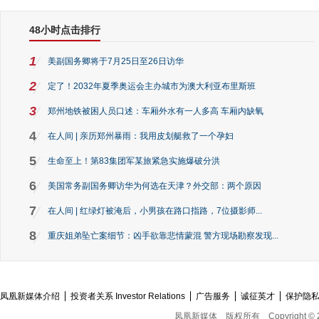
48小时点击排行
1
美副国务卿将于7月25日至26日访华
2
定了！2032年夏季奥运会主办城市为澳大利亚布里斯班
3
郑州地铁被困人员口述：车厢外水有一人多高 车厢内缺氧
4
在人间 | 亲历郑州暴雨：我用皮划艇救了一个孕妇
5
生命至上！第83集团军某旅紧急实施爆破分洪
6
美国常务副国务卿访华为何选在天津？外交部：两个原因
7
在人间 | 红绿灯被淹后，小男孩在路口指路，7位摄影师...
8
重庆姐弟坠亡案细节：凶手欲靠悲情蒙混 警方现场勘察发现...
凤凰新媒体介绍
投资者关系 Investor Relations
广告服务
诚征英才
保护隐
凤凰新媒体
版权所有
Copyright © 