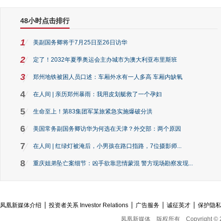
48小时点击排行
1
美副国务卿将于7月25日至26日访华
2
定了！2032年夏季奥运会主办城市为澳大利亚布里斯班
3
郑州地铁被困人员口述：车厢外水有一人多高 车厢内缺氧
4
在人间 | 亲历郑州暴雨：我用皮划艇救了一个孕妇
5
生命至上！第83集团军某旅紧急实施爆破分洪
6
美国常务副国务卿访华为何选在天津？外交部：两个原因
7
在人间 | 红绿灯被淹后，小男孩在路口指路，7位摄影师...
8
重庆姐弟坠亡案细节：凶手欲靠悲情蒙混 警方现场勘察发现...
凤凰新媒体介绍
投资者关系 Investor Relations
广告服务
诚征英才
保护隐
凤凰新媒体
版权所有
Copyright © 