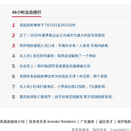
48小时点击排行
1
美副国务卿将于7月25日至26日访华
2
定了！2032年夏季奥运会主办城市为澳大利亚布里斯班
3
郑州地铁被困人员口述：车厢外水有一人多高 车厢内缺氧
4
在人间 | 亲历郑州暴雨：我用皮划艇救了一个孕妇
5
生命至上！第83集团军某旅紧急实施爆破分洪
6
美国常务副国务卿访华为何选在天津？外交部：两个原因
7
在人间 | 红绿灯被淹后，小男孩在路口指路，7位摄影师...
8
重庆姐弟坠亡案细节：凶手欲靠悲情蒙混 警方现场勘察发现...
凤凰新媒体介绍
投资者关系 Investor Relations
广告服务
诚征英才
保护隐
凤凰新媒体
版权所有
Copyright © 